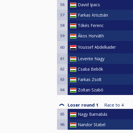
56
David Ipacs
57
Farkas Krisztián
58
Tőkés Ferenc
59
Ákos Horváth
Youssef Abdelkader
60
61
Levente Nagy
62
Csaba Bebők
63
Farkas Zsolt
64
Zoltan Szabó
Loser round 1
Race to
4
65
Nagy Barnabás
96
Nandor Stabel