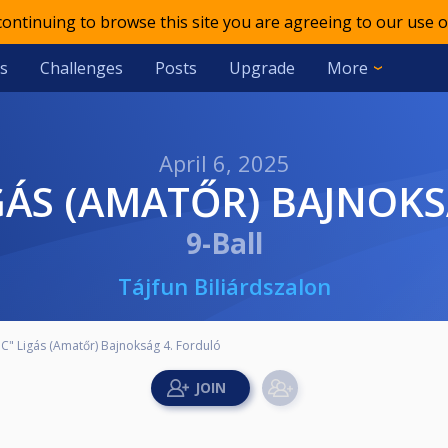
 continuing to browse this site you are agreeing to our use o
s
Challenges
Posts
Upgrade
More
April 6, 2025
 LIGÁS (AMATŐR) BAJNO
9-Ball
Tájfun Biliárdszalon
"C" Ligás (Amatőr) Bajnokság 4. Forduló