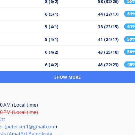
55
8 (6/2)
58 (32/26)
61
6 (5/1)
44 (27/17)
61
5 (4/1)
38 (23/15)
59
5 (4/1)
41 (24/17)
58
6 (4/2)
43 (25/18)
49
6 (4/2)
45 (22/23)
SHOW MORE
00 AM (Local time)
00 PM (Local time)
ütt
er
(
petecker1@gmail.com
)
igás (Amatőr) Bajnokság