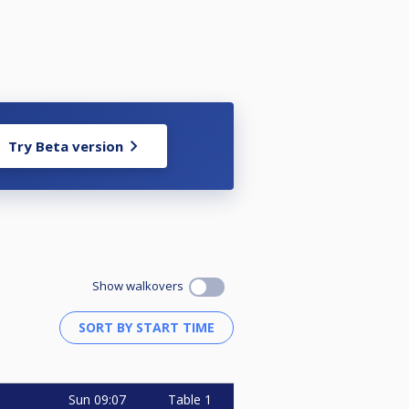
Try Beta version
Show walkovers
Sun
09:07
Table 1