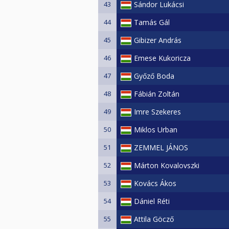
43
Sándor Lukácsi
44
Tamás Gál
45
Gibizer András
46
Emese Kukoricza
47
Győző Boda
48
Fábián Zoltán
49
Imre Szekeres
50
Miklos Urban
51
ZEMMEL JÁNOS
52
Márton Kovalovszki
53
Kovács Ákos
54
Dániel Réti
55
Attila Göcző