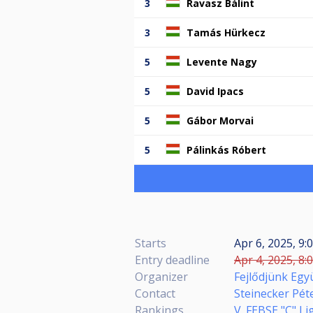
3
Ravasz Bálint
3
Tamás Hürkecz
5
Levente Nagy
5
David Ipacs
5
Gábor Morvai
5
Pálinkás Róbert
Starts
Apr 6, 2025, 9:
Entry deadline
Apr 4, 2025, 8:
Organizer
Fejlődjünk Egy
Contact
Steinecker Pét
Rankings
V. FEBSE "C" L