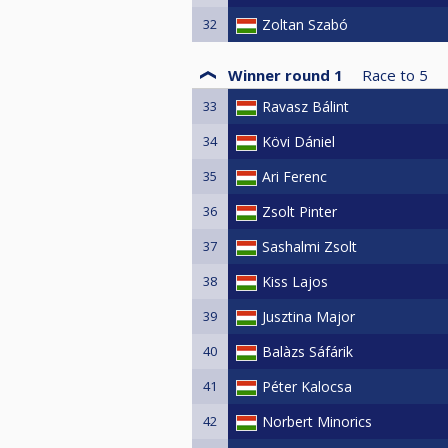
32
Zoltan Szabó
Winner round 1
Race to
5
33
Ravasz Bálint
34
Kövi Dániel
35
Ari Ferenc
36
Zsolt Pinter
37
Sashalmi Zsolt
38
Kiss Lajos
39
Jusztina Major
40
Balàzs Sáfárik
41
Péter Kalocsa
42
Norbert Minorics