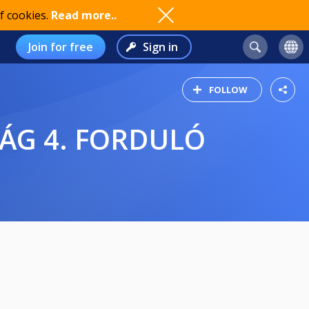
f cookies.
Read more..
Join for free
Sign in
FOLLOW
KSÁG 4. FORDULÓ