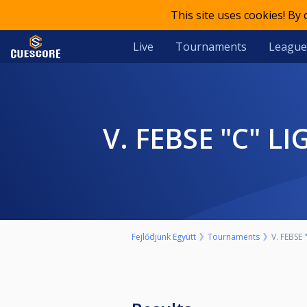
This site uses cookies! By
Live
Tournaments
League
V. FEBSE "C"
Fejlődjünk Együtt
Tournaments
V. FEBSE 