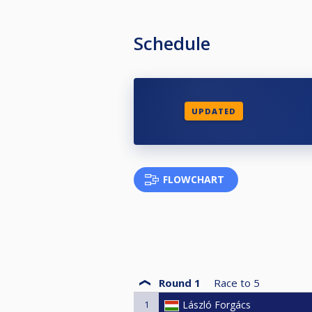
Schedule
UPDATED
FLOWCHART
Round 1
Race to
5
1
László Forgács