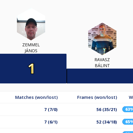
ZEMMEL
JÁNOS
RAVASZ
BÁLINT
Matches (won/lost)
Frames (won/lost)
W
63
7 (7/0)
56 (35/21)
65
7 (6/1)
52 (34/18)