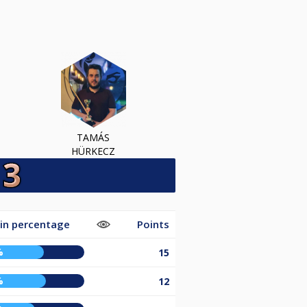
TAMÁS
HÜRKECZ
in percentage
Points
%
15
%
12