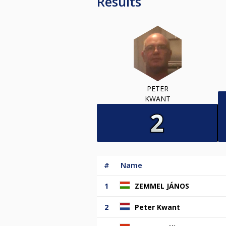
Results
PETER
KWANT
#
Name
1
ZEMMEL JÁNOS
2
Peter Kwant