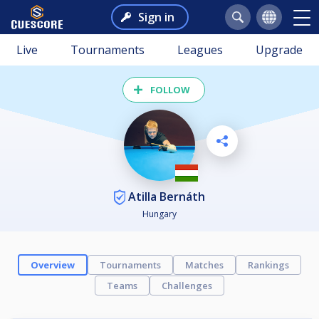
Sign in
Live
Tournaments
Leagues
Upgrade
FOLLOW
Atilla Bernáth
Hungary
Overview
Tournaments
Matches
Rankings
Teams
Challenges