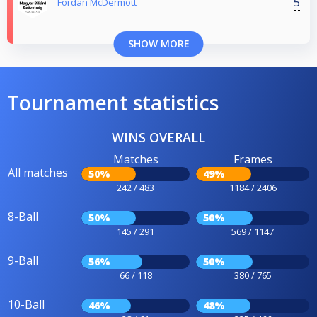
5
Fordan McDermott
SHOW MORE
Tournament statistics
WINS OVERALL
Matches
Frames
All matches
50%
49%
242 / 483
1184 / 2406
8-Ball
50%
50%
145 / 291
569 / 1147
9-Ball
56%
50%
66 / 118
380 / 765
10-Ball
46%
48%