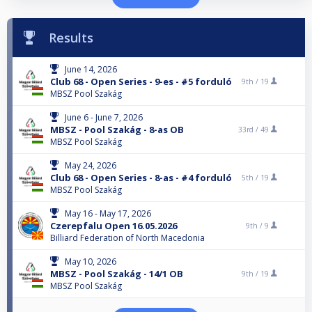
Results
June 14, 2026
Club 68 - Open Series - 9-es - #5 forduló
9th /
19
MBSZ Pool Szakág
June 6 - June 7, 2026
MBSZ - Pool Szakág - 8-as OB
33rd /
49
MBSZ Pool Szakág
May 24, 2026
Club 68 - Open Series - 8-as - #4 forduló
5th /
19
MBSZ Pool Szakág
May 16 - May 17, 2026
Czerepfalu Open 16.05.2026
9th /
9
Billiard Federation of North Macedonia
May 10, 2026
MBSZ - Pool Szakág - 14/1 OB
9th /
19
MBSZ Pool Szakág