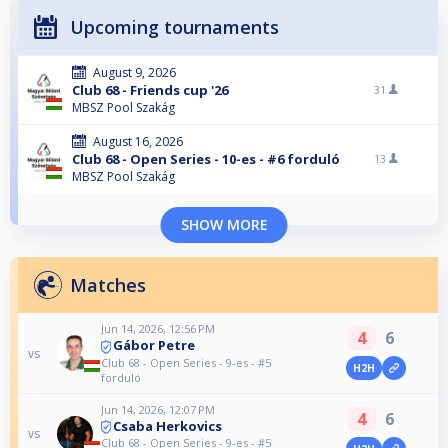
Upcoming tournaments
August 9, 2026
Club 68 - Friends cup '26
31
MBSZ Pool Szakág
August 16, 2026
Club 68 - Open Series - 10-es - #6 forduló
13
MBSZ Pool Szakág
SHOW MORE
Matches
Jun 14, 2026, 12:56 PM
4
6
Gábor Petre
vs
Club 68 - Open Series - 9-es - #5
H2H
forduló
Jun 14, 2026, 12:07 PM
4
6
Csaba Herkovics
vs
Club 68 - Open Series - 9-es - #5