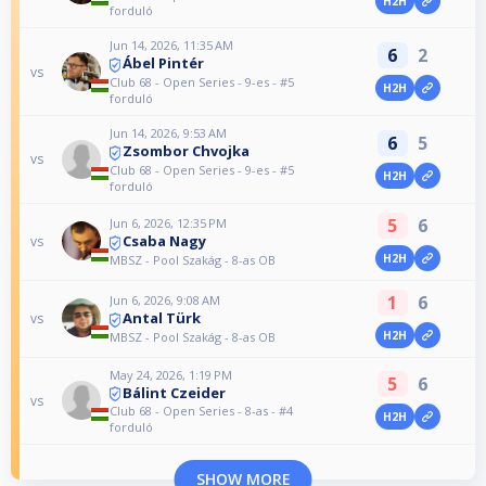
H2H
forduló
Jun 14, 2026, 11:35 AM
6
2
Ábel Pintér
vs
Club 68 - Open Series - 9-es - #5
H2H
forduló
Jun 14, 2026, 9:53 AM
6
5
Zsombor Chvojka
vs
Club 68 - Open Series - 9-es - #5
H2H
forduló
5
6
Jun 6, 2026, 12:35 PM
Csaba Nagy
vs
H2H
MBSZ - Pool Szakág - 8-as OB
1
6
Jun 6, 2026, 9:08 AM
Antal Türk
vs
H2H
MBSZ - Pool Szakág - 8-as OB
May 24, 2026, 1:19 PM
5
6
Bálint Czeider
vs
Club 68 - Open Series - 8-as - #4
H2H
forduló
SHOW MORE