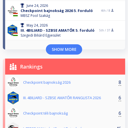
June 24, 2026
Checkpoint bajnokság 2026 5. Forduló
4th /
8
MBSZ Pool Szakág
May 24, 2026
III. 4BILIARD - SZBSE AMATŐR 5. forduló
5th /
37
Szegedi Biliárd Egyesület
SHOW MORE
Rankings
8
Checkpoint bajnokság 2026
6
III. 4BILIARD - SZBSE AMATŐR RANGLISTA 2026
6
Checkpoint téli bajnokság