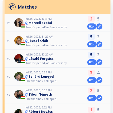
Matches
2
5
Jul 26, 2026, 5:18 PM
Marcell Szabó
vs
H2H
Amatőr pénzdíjas 8-as verseny
5
3
Jul 26, 2026, 11:29 AM
József Oláh
vs
H2H
Amatőr pénzdíjas 8-as verseny
5
2
Jul 26, 2026, 10:22 AM
László Forgács
vs
H2H
Amatőr pénzdíjas 8-as verseny
3
4
Jul 22, 2026, 6:25 PM
Szilárd Lengyel
vs
H2H
Checkpoint 9 ball open
2
5
Jul 22, 2026, 5:36 PM
Tibor Németh
vs
H2H
Checkpoint 9 ball open
Jul 12, 2026, 5:22 PM
1
5
Róbert Kovács