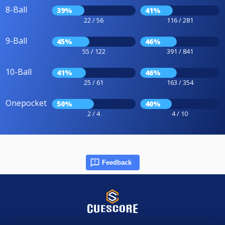
8-Ball
39%
41%
22 / 56
116 / 281
9-Ball
45%
46%
55 / 122
391 / 841
10-Ball
41%
46%
25 / 61
163 / 354
Onepocket
50%
40%
2 / 4
4 / 10
Feedback