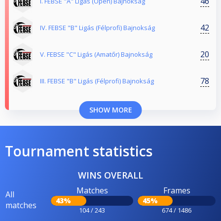
46
I. FEBSE "A" Ligás (Open) Bajnokság
42
IV. FEBSE "B" Ligás (Félprofi) Bajnokság
20
V. FEBSE "C" Ligás (Amatőr) Bajnokság
78
III. FEBSE "B" Ligás (Félprofi) Bajnokság
SHOW MORE
Tournament statistics
WINS OVERALL
Matches
Frames
All
43%
45%
matches
104 / 243
674 / 1486