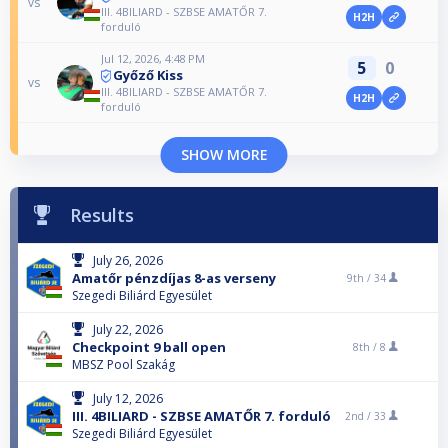
vs
III. 4BILIARD - SZBSE AMATŐR 7.
H2H
forduló
Jul 12, 2026, 4:48 PM
5
0
Győző Kiss
vs
III. 4BILIARD - SZBSE AMATŐR 7.
H2H
forduló
SHOW MORE
Results
July 26, 2026
Amatőr pénzdíjas 8-as verseny
9th /
34
Szegedi Biliárd Egyesület
July 22, 2026
Checkpoint 9 ball open
8th /
8
MBSZ Pool Szakág
July 12, 2026
III. 4BILIARD - SZBSE AMATŐR 7. forduló
2nd /
33
Szegedi Biliárd Egyesület