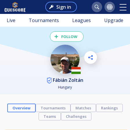
Sign in
Live
Tournaments
Leagues
Upgrade
FOLLOW
Fábián Zoltán
Hungary
Overview
Tournaments
Matches
Rankings
Teams
Challenges