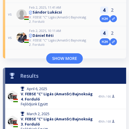
Feb 2, 2025, 11:41 AM
4
2
Sándor Lukácsi
vs
V. FEBSE "C" Ligás (Amatőr) Bajnokság
H2H
2. Forduló
Feb 2, 2025, 10:11 AM
4
2
Dániel Réti
vs
V. FEBSE "C" Ligás (Amatőr) Bajnokság
H2H
2. Forduló
SHOW MORE
Results
April 6, 2025
V. FEBSE "C" Ligás (Amatőr) Bajnokság
49th /
66
4. Forduló
Fejlődjünk Együtt
March 2, 2025
V. FEBSE "C" Ligás (Amatőr) Bajnokság
49th /
68
3. Forduló