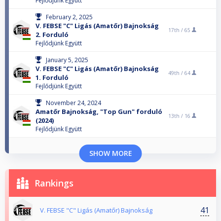
Fejlődjünk Együtt
February 2, 2025
V. FEBSE "C" Ligás (Amatőr) Bajnokság
17th /
65
2. Forduló
Fejlődjünk Együtt
January 5, 2025
V. FEBSE "C" Ligás (Amatőr) Bajnokság
49th /
64
1. Forduló
Fejlődjünk Együtt
November 24, 2024
Amatőr Bajnokság, "Top Gun" forduló
13th /
16
(2024)
Fejlődjünk Együtt
SHOW MORE
Rankings
41
V. FEBSE "C" Ligás (Amatőr) Bajnokság