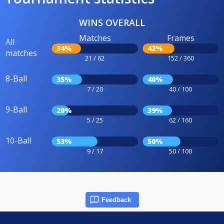
WINS OVERALL
Matches
Frames
All
34%
42%
matches
21 / 62
152 / 360
8-Ball
35%
40%
7 / 20
40 / 100
9-Ball
20%
39%
5 / 25
62 / 160
10-Ball
53%
50%
9 / 17
50 / 100
Feedback