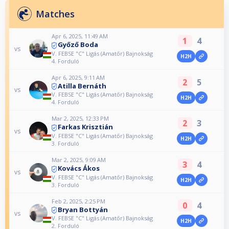
Matches
Apr 6, 2025, 11:49 AM
1
4
Győző Boda
vs
V. FEBSE "C" Ligás (Amatőr) Bajnokság
H2H
4. Forduló
Apr 6, 2025, 9:11 AM
2
5
Atilla Bernáth
vs
V. FEBSE "C" Ligás (Amatőr) Bajnokság
H2H
4. Forduló
Mar 2, 2025, 12:33 PM
2
3
Farkas Krisztián
vs
V. FEBSE "C" Ligás (Amatőr) Bajnokság
H2H
3. Forduló
Mar 2, 2025, 9:09 AM
3
4
Kovács Ákos
vs
V. FEBSE "C" Ligás (Amatőr) Bajnokság
H2H
3. Forduló
Feb 2, 2025, 2:25 PM
0
4
Bryan Bottyán
vs
V. FEBSE "C" Ligás (Amatőr) Bajnokság
H2H
2. Forduló