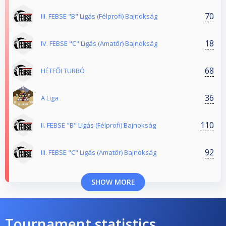
70
III. FEBSE "B" Ligás (Félprofi) Bajnokság
18
IV. FEBSE "C" Ligás (Amatőr) Bajnokság
68
HÉTFŐI TURBÓ
36
A Liga
110
II. FEBSE "B" Ligás (Félprofi) Bajnokság
92
III. FEBSE "C" Ligás (Amatőr) Bajnokság
SHOW MORE
Tournament statistics