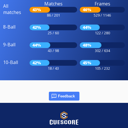
Matches
Frames
All
43%
46%
matches
86 / 201
529 / 1146
8-Ball
42%
44%
25 / 60
122 / 280
9-Ball
44%
48%
43 / 98
302 / 634
10-Ball
42%
45%
18 / 43
105 / 232
Feedback