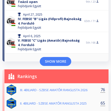
Teázó open
9th /
23
Fejlődjünk Együtt
April 27, 2025
IV. FEBSE "B" Ligás (Félprofi) Bajnokság
65th /
71
4. Forduló
Fejlődjünk Együtt
April 6, 2025
V. FEBSE "C" Ligás (Amatőr) Bajnokság
5th /
66
4. Forduló
Fejlődjünk Együtt
SHOW MORE
Rankings
76
III. 4BILIARD - SZBSE AMATŐR RANGLISTA 2026
65
II. 4BILIARD - SZBSE AMATŐR RANGLISTA 2025