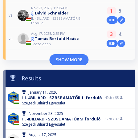
Nov 23, 2025, 11:35 AM
1
5
Dávid Schneider
vs
II. 4BILIARD - SZBSE AMATŐR 9.
H2H
forduló
3
4
Aug 17, 2025, 2:51 PM
Tamás Bertold Haász
vs
H2H
Teázó open
SHOW MORE
Results
January 11, 2026
III. 4BILIARD - SZBSE AMATŐR 1. forduló
49th /
55
Szegedi Biliárd Egyesület
November 23, 2025
II. 4BILIARD - SZBSE AMATŐR 9. forduló
17th /
37
Szegedi Biliárd Egyesület
August 17, 2025