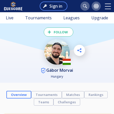
Sign in
Live
Tournaments
Leagues
Upgrade
FOLLOW
Gábor Morvai
Hungary
Overview
Tournaments
Matches
Rankings
Teams
Challenges