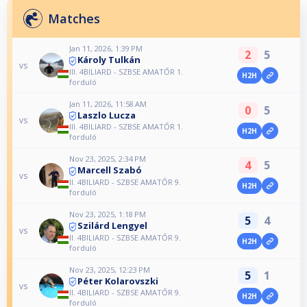
Matches
Jan 11, 2026, 1:39 PM
2
5
Károly Tulkán
vs
III. 4BILIARD - SZBSE AMATŐR 1.
H2H
forduló
Jan 11, 2026, 11:58 AM
0
5
Laszlo Lucza
vs
III. 4BILIARD - SZBSE AMATŐR 1.
H2H
forduló
Nov 23, 2025, 2:34 PM
4
5
Marcell Szabó
vs
II. 4BILIARD - SZBSE AMATŐR 9.
H2H
forduló
Nov 23, 2025, 1:18 PM
5
4
Szilárd Lengyel
vs
II. 4BILIARD - SZBSE AMATŐR 9.
H2H
forduló
Nov 23, 2025, 12:23 PM
5
1
Péter Kolarovszki
vs
II. 4BILIARD - SZBSE AMATŐR 9.
H2H
forduló