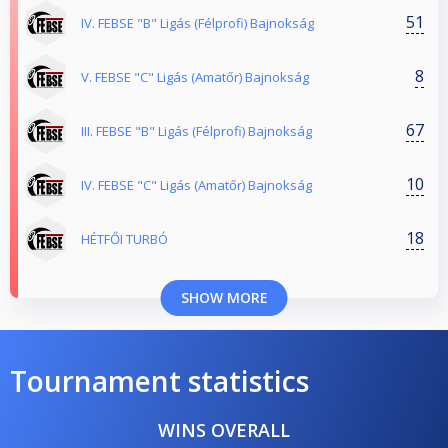
51
IV. FEBSE "B" Ligás (Félprofi) Bajnokság
8
V. FEBSE "C" Ligás (Amatőr) Bajnokság
67
III. FEBSE "B" Ligás (Félprofi) Bajnokság
10
IV. FEBSE "C" Ligás (Amatőr) Bajnokság
18
HÉTFŐI TURBÓ
SHOW MORE
Tournament statistics
WINS OVERALL