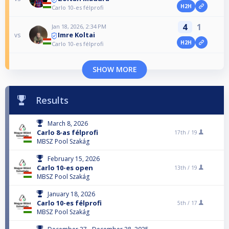
H2H
Carlo 10-es félprofi
4
1
Jan 18, 2026, 2:34 PM
Imre Koltai
vs
H2H
Carlo 10-es félprofi
SHOW MORE
Results
March 8, 2026
Carlo 8-as félprofi
17th /
19
MBSZ Pool Szakág
February 15, 2026
Carlo 10-es open
13th /
19
MBSZ Pool Szakág
January 18, 2026
Carlo 10-es félprofi
5th /
17
MBSZ Pool Szakág