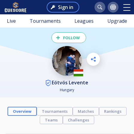
Sign in
Live
Tournaments
Leagues
Upgrade
FOLLOW
Eötvös Levente
Hungary
Overview
Tournaments
Matches
Rankings
Teams
Challenges