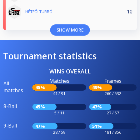
10
HÉTFŐI TURBÓ
SHOW MORE
Tournament statistics
WINS OVERALL
Matches
Frames
All
45%
49%
matches
41 / 91
260 / 532
8-Ball
45%
47%
5 / 11
27 / 57
9-Ball
47%
51%
28 / 59
181 / 356