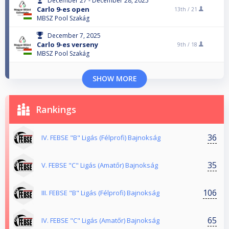
December 27 - December 28, 2025
Carlo 9-es open
13th /
21
MBSZ Pool Szakág
December 7, 2025
Carlo 9-es verseny
9th /
18
MBSZ Pool Szakág
SHOW MORE
Rankings
36
IV. FEBSE "B" Ligás (Félprofi) Bajnokság
35
V. FEBSE "C" Ligás (Amatőr) Bajnokság
106
III. FEBSE "B" Ligás (Félprofi) Bajnokság
65
IV. FEBSE "C" Ligás (Amatőr) Bajnokság