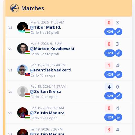
Matches
0
3
Mar 8, 2026, 11:33 AM
Tibor Mirk Id.
vs
H2H
Carlo 8-as félprofi
0
3
Mar 8, 2026, 9:18 AM
Márton Kovalovszki
vs
H2H
Carlo 8-as félprofi
1
4
Feb 15, 2026, 12:40 PM
František Vadkerti
vs
H2H
Carlo 10-es open
4
0
Feb 15, 2026, 11:57 AM
Zoltán Kreisz
vs
H2H
Carlo 10-es open
0
4
Feb 15, 2026, 9:06 AM
Zoltán Madura
vs
H2H
Carlo 10-es open
3
4
Jan 18, 2026, 3:26 PM
Zoltán Madura
vs