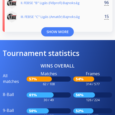
96
II. FEBSE "B" Ligás (Félprofi) Bajnokság
15
III. FEBSE "C" Ligás (Amatőr) Bajnokság
SHOW MORE
Tournament statistics
WINS OVERALL
Matches
Frames
All
57%
54%
matches
62 / 108
314 / 577
8-Ball
61%
56%
30 / 49
126 / 224
9-Ball
50%
52%