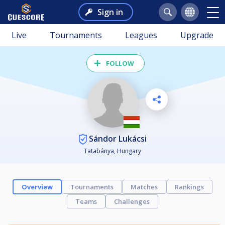
Sign in
Live
Tournaments
Leagues
Upgrade
FOLLOW
Sándor Lukácsi
Tatabánya, Hungary
Overview
Tournaments
Matches
Rankings
Teams
Challenges