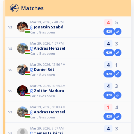
Matches
4
5
Mar 29, 2026, 2:48 PM
Jonatán Szabó
vs
H2H
Carlo 8-as open
4
3
Mar 29, 2026, 1:57 PM
Andras Henzsel
vs
H2H
Carlo 8-as open
4
1
Mar 29, 2026, 12:56 PM
Dániel Réti
vs
H2H
Carlo 8-as open
4
3
Mar 29, 2026, 10:58 AM
Zoltán Madura
vs
H2H
Carlo 8-as open
1
4
Mar 29, 2026, 10:09 AM
Andras Henzsel
vs
H2H
Carlo 8-as open
4
3
Mar 29, 2026, 8:57 AM
Tamás Lukácsi
vs