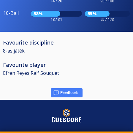
14 / 28
93 / 180
10-Ball
58%
55%
18 / 31
95 / 173
Favourite discipline
8-as játék
Favourite player
Efren Reyes,Ralf Souquet
Feedback