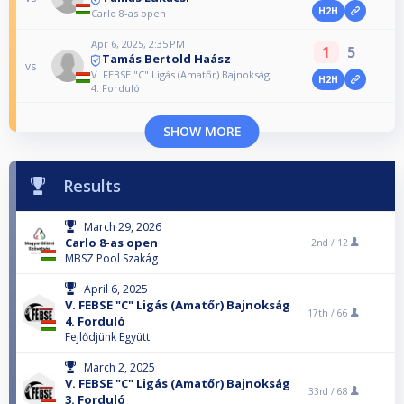
H2H
Carlo 8-as open
Apr 6, 2025, 2:35 PM
1
5
Tamás Bertold Haász
vs
V. FEBSE "C" Ligás (Amatőr) Bajnokság
H2H
4. Forduló
SHOW MORE
Results
March 29, 2026
Carlo 8-as open
2nd /
12
MBSZ Pool Szakág
April 6, 2025
V. FEBSE "C" Ligás (Amatőr) Bajnokság
17th /
66
4. Forduló
Fejlődjünk Együtt
March 2, 2025
V. FEBSE "C" Ligás (Amatőr) Bajnokság
33rd /
68
3. Forduló