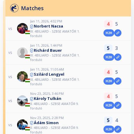
Matches
Jan 11, 2026, 4:02 PM
4
5
Norbert Nacsa
vs
III. 4BILIARD - SZBSE AMATŐR 1.
H2H
forduló
Jan 11, 2026, 1:44 PM
5
3
Richárd Bauer
vs
III. 4BILIARD - SZBSE AMATŐR 1.
H2H
forduló
Jan 11, 2026, 11:05 AM
4
5
Szilárd Lengyel
vs
III. 4BILIARD - SZBSE AMATŐR 1.
H2H
forduló
Nov 23, 2025, 3:46 PM
4
5
Károly Tulkán
vs
II. 4BILIARD - SZBSE AMATŐR 9.
H2H
forduló
Nov 23, 2025, 2:28 PM
5
4
Ádám Simon
vs
II. 4BILIARD - SZBSE AMATŐR 9.
H2H
forduló