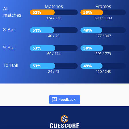
Matches
Frames
All
52%
50%
matches
124 / 238
690 / 1389
8-Ball
51%
48%
40 / 79
177 / 367
9-Ball
53%
50%
60 / 114
393 / 779
10-Ball
53%
49%
24 / 45
120 / 243
Feedback