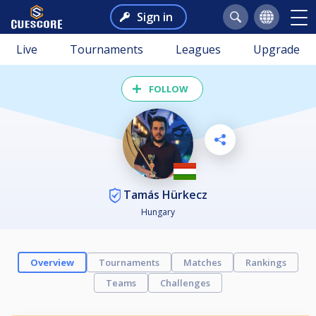
Sign in
Live
Tournaments
Leagues
Upgrade
FOLLOW
Tamás Hürkecz
Hungary
Overview
Tournaments
Matches
Rankings
Teams
Challenges