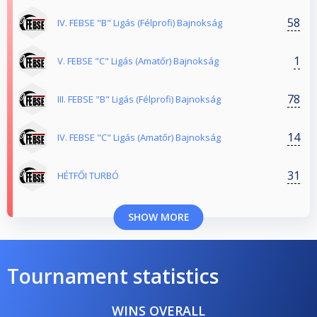
58
IV. FEBSE "B" Ligás (Félprofi) Bajnokság
1
V. FEBSE "C" Ligás (Amatőr) Bajnokság
78
III. FEBSE "B" Ligás (Félprofi) Bajnokság
14
IV. FEBSE "C" Ligás (Amatőr) Bajnokság
31
HÉTFŐI TURBÓ
SHOW MORE
Tournament statistics
WINS OVERALL