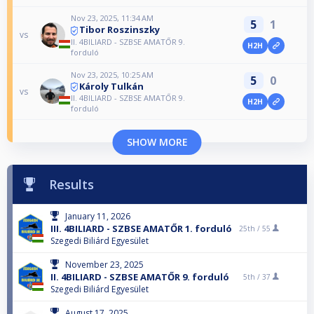
Nov 23, 2025, 11:34 AM
5
1
Tibor Roszinszky
vs
II. 4BILIARD - SZBSE AMATŐR 9.
H2H
forduló
Nov 23, 2025, 10:25 AM
5
0
Károly Tulkán
vs
II. 4BILIARD - SZBSE AMATŐR 9.
H2H
forduló
SHOW MORE
Results
January 11, 2026
III. 4BILIARD - SZBSE AMATŐR 1. forduló
25th /
55
Szegedi Biliárd Egyesület
November 23, 2025
II. 4BILIARD - SZBSE AMATŐR 9. forduló
5th /
37
Szegedi Biliárd Egyesület
August 17, 2025