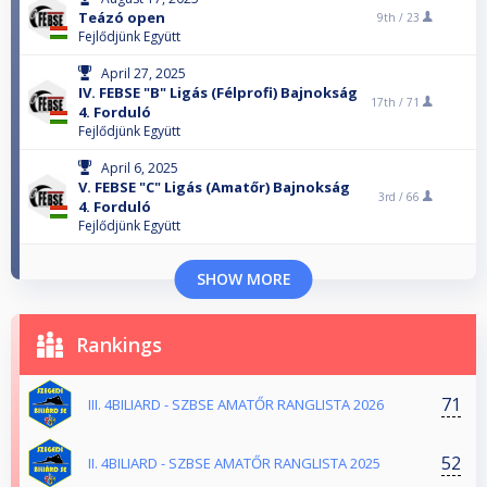
Teázó open
9th /
23
Fejlődjünk Együtt
April 27, 2025
IV. FEBSE "B" Ligás (Félprofi) Bajnokság
17th /
71
4. Forduló
Fejlődjünk Együtt
April 6, 2025
V. FEBSE "C" Ligás (Amatőr) Bajnokság
3rd /
66
4. Forduló
Fejlődjünk Együtt
SHOW MORE
Rankings
71
III. 4BILIARD - SZBSE AMATŐR RANGLISTA 2026
52
II. 4BILIARD - SZBSE AMATŐR RANGLISTA 2025