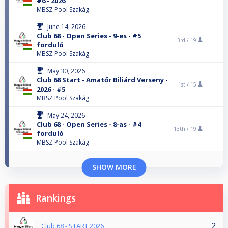
#6 - 2026
MBSZ Pool Szakág
June 14, 2026
Club 68 - Open Series - 9-es - #5
3rd /
19
forduló
MBSZ Pool Szakág
May 30, 2026
Club 68 Start - Amatőr Biliárd Verseny -
1st /
15
2026 - #5
MBSZ Pool Szakág
May 24, 2026
Club 68 - Open Series - 8-as - #4
13th /
19
forduló
MBSZ Pool Szakág
SHOW MORE
Rankings
2
Club 68 - START 2026