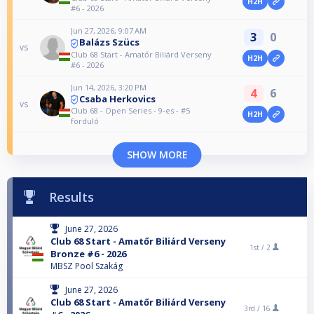
H2H
#6 - 2026
Jun 27, 2026, 9:07 AM
3
0
Balázs Szücs
vs
Club 68 Start - Amatőr Biliárd Verseny
H2H
#6 - 2026
Jun 14, 2026, 3:20 PM
4
6
Csaba Herkovics
vs
Club 68 - Open Series - 9-es - #5
H2H
forduló
SHOW MORE
Results
June 27, 2026
Club 68 Start - Amatőr Biliárd Verseny
1st /
2
Bronze #6 - 2026
MBSZ Pool Szakág
June 27, 2026
Club 68 Start - Amatőr Biliárd Verseny
3rd /
16