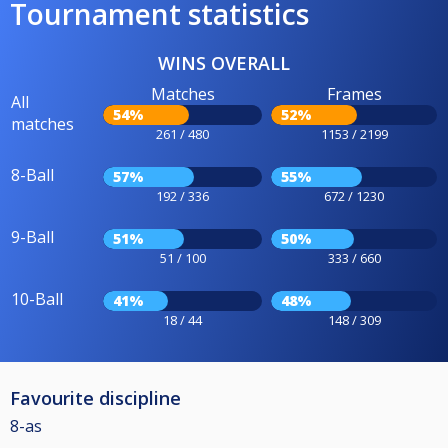
Tournament statistics
WINS OVERALL
Matches
Frames
All
54%
52%
matches
261 / 480
1153 / 2199
8-Ball
57%
55%
192 / 336
672 / 1230
9-Ball
51%
50%
51 / 100
333 / 660
10-Ball
41%
48%
18 / 44
148 / 309
Favourite discipline
8-as