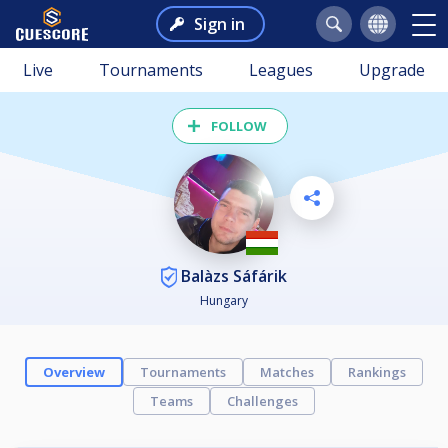
Sign in
Live
Tournaments
Leagues
Upgrade
FOLLOW
Balàzs Sáfárik
Hungary
Overview
Tournaments
Matches
Rankings
Teams
Challenges