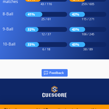
matches
43 / 116
259 / 605
8-Ball
41%
42%
25 / 61
115 / 271
9-Ball
32%
43%
12 / 37
106 / 245
10-Ball
33%
43%
6 / 18
38 / 89
Feedback
© 2015-2026 CueScore International