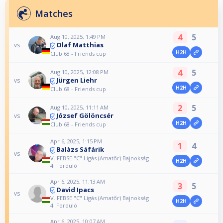
Matches
4
5
Aug 10, 2025, 1:49 PM
Olaf Matthias
vs
H2H
Club 68 - Friends cup
4
5
Aug 10, 2025, 12:08 PM
Jürgen Liehr
vs
H2H
Club 68 - Friends cup
2
5
Aug 10, 2025, 11:11 AM
József Gölöncsér
vs
H2H
Club 68 - Friends cup
Apr 6, 2025, 1:15 PM
1
4
Balàzs Sáfárik
vs
V. FEBSE "C" Ligás (Amatőr) Bajnokság
H2H
4. Forduló
Apr 6, 2025, 11:13 AM
3
5
David Ipacs
vs
V. FEBSE "C" Ligás (Amatőr) Bajnokság
H2H
4. Forduló
Apr 6, 2025, 10:07 AM