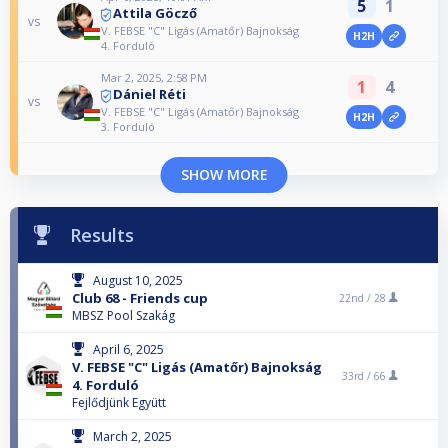
5
1
Attila Göcző
vs
V. FEBSE "C" Ligás (Amatőr) Bajnokság
H2H
4. Forduló
Mar 2, 2025, 2:58 PM
1
4
Dániel Réti
vs
V. FEBSE "C" Ligás (Amatőr) Bajnokság
H2H
3. Forduló
SHOW MORE
Results
August 10, 2025
Club 68 - Friends cup
22nd /
28
MBSZ Pool Szakág
April 6, 2025
V. FEBSE "C" Ligás (Amatőr) Bajnokság
33rd /
66
4. Forduló
Fejlődjünk Együtt
March 2, 2025