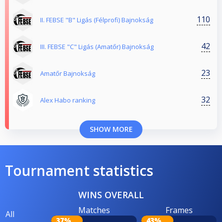
110
II. FEBSE "B" Ligás (Félprofi) Bajnokság
42
III. FEBSE "C" Ligás (Amatőr) Bajnokság
23
Amatőr Bajnokság
32
Alex Habo ranking
SHOW MORE
Tournament statistics
WINS OVERALL
Matches
Frames
All
37%
43%