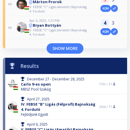
Márton Prorok
vs
V. FEBSE "C" Ligás (Amatőr) Bajnokság
H2H
4. Forduló
Apr 6, 2025, 1:21 PM
4
3
Bryan Bottyán
vs
V. FEBSE "C" Ligás (Amatőr) Bajnokság
H2H
4. Forduló
SHOW MORE
Results
December 27 - December 28, 2025
Carlo 9-es open
17th /
21
MBSZ Pool Szakág
April 27, 2025
IV. FEBSE "B" Ligás (Félprofi) Bajnokság
33rd /
71
4. Forduló
Fejlődjünk Együtt
April 6, 2025
V. FEBSE "C" Ligás (Amatőr) Bajnokság