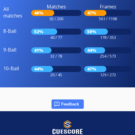
Matches
Frames
All
46%
47%
matches
92 / 200
561 / 1198
8-Ball
52%
50%
40 / 77
178 / 353
9-Ball
41%
44%
32 / 78
254 / 573
10-Ball
44%
47%
20 / 45
129 / 272
Feedback