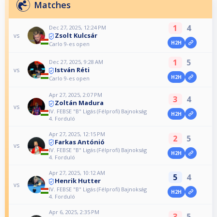
Matches
1
4
Dec 27, 2025, 12:24 PM
Zsolt Kulcsár
vs
H2H
Carlo 9-es open
1
5
Dec 27, 2025, 9:28 AM
István Réti
vs
H2H
Carlo 9-es open
Apr 27, 2025, 2:07 PM
3
4
Zoltán Madura
vs
IV. FEBSE "B" Ligás (Félprofi) Bajnokság
H2H
4. Forduló
Apr 27, 2025, 12:15 PM
2
5
Farkas Antónió
vs
IV. FEBSE "B" Ligás (Félprofi) Bajnokság
H2H
4. Forduló
Apr 27, 2025, 10:12 AM
5
4
Henrik Hutter
vs
IV. FEBSE "B" Ligás (Félprofi) Bajnokság
H2H
4. Forduló
Apr 6, 2025, 2:35 PM
3
5