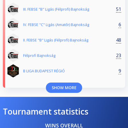
51
III. FEBSE "B" Ligás (Félprofi) Bajnokság
6
IV. FEBSE "C" Ligás (Amatőr) Bajnokság
48
II. FEBSE "B" Ligás (Félprofi) Bajnokság
23
Félprofi Bajnokság
9
B LIGA BUDAPEST RÉGIÓ
SHOW MORE
Tournament statistics
WINS OVERALL