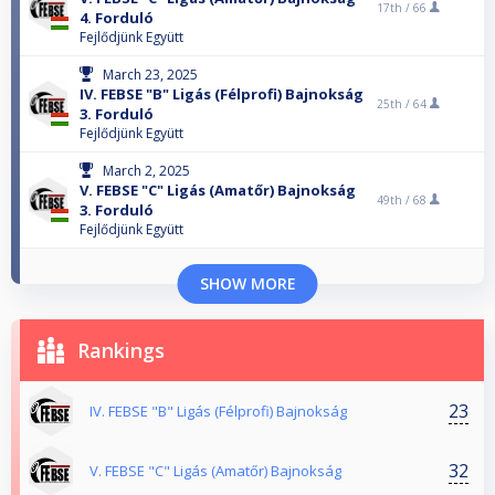
17th /
66
4. Forduló
Fejlődjünk Együtt
March 23, 2025
IV. FEBSE "B" Ligás (Félprofi) Bajnokság
25th /
64
3. Forduló
Fejlődjünk Együtt
March 2, 2025
V. FEBSE "C" Ligás (Amatőr) Bajnokság
49th /
68
3. Forduló
Fejlődjünk Együtt
SHOW MORE
Rankings
23
IV. FEBSE "B" Ligás (Félprofi) Bajnokság
32
V. FEBSE "C" Ligás (Amatőr) Bajnokság