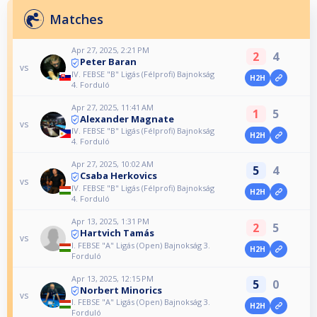
Matches
Apr 27, 2025, 2:21 PM
2
4
Peter Baran
vs
IV. FEBSE "B" Ligás (Félprofi) Bajnokság
H2H
4. Forduló
Apr 27, 2025, 11:41 AM
1
5
Alexander Magnate
vs
IV. FEBSE "B" Ligás (Félprofi) Bajnokság
H2H
4. Forduló
Apr 27, 2025, 10:02 AM
5
4
Csaba Herkovics
vs
IV. FEBSE "B" Ligás (Félprofi) Bajnokság
H2H
4. Forduló
Apr 13, 2025, 1:31 PM
2
5
Hartvich Tamás
vs
I. FEBSE "A" Ligás (Open) Bajnokság 3.
H2H
Forduló
Apr 13, 2025, 12:15 PM
5
0
Norbert Minorics
vs
I. FEBSE "A" Ligás (Open) Bajnokság 3.
H2H
Forduló