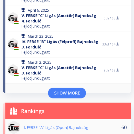
Fejlődjünk Együtt
April 6, 2025
V. FEBSE "C" Ligás (Amatőr) Bajnokság
5th /
66
4. Forduló
Fejlődjünk Együtt
March 23, 2025
IV. FEBSE "B" Ligás (Félprofi) Bajnokság
33rd /
64
3. Forduló
Fejlődjünk Együtt
March 2, 2025
V. FEBSE "C" Ligás (Amatőr) Bajnokság
9th /
68
3. Forduló
Fejlődjünk Együtt
SHOW MORE
Rankings
60
I. FEBSE "A" Ligás (Open) Bajnokság