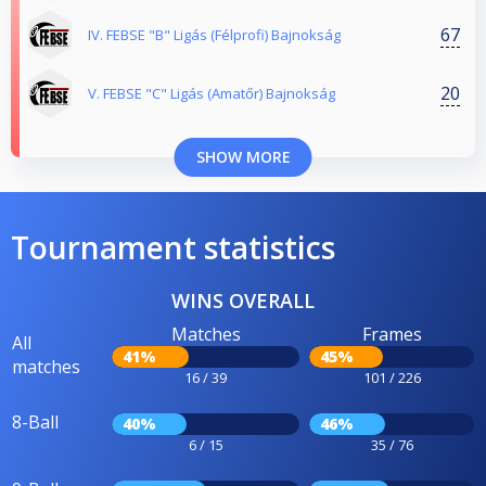
67
IV. FEBSE "B" Ligás (Félprofi) Bajnokság
20
V. FEBSE "C" Ligás (Amatőr) Bajnokság
SHOW MORE
Tournament statistics
WINS OVERALL
Matches
Frames
All
41%
45%
matches
16 / 39
101 / 226
8-Ball
40%
46%
6 / 15
35 / 76