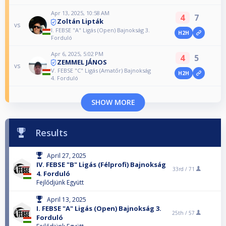
Apr 13, 2025, 10:58 AM
4
7
Zoltán Lipták
vs
I. FEBSE "A" Ligás (Open) Bajnokság 3.
H2H
Forduló
Apr 6, 2025, 5:02 PM
4
5
ZEMMEL JÁNOS
vs
V. FEBSE "C" Ligás (Amatőr) Bajnokság
H2H
4. Forduló
SHOW MORE
Results
April 27, 2025
IV. FEBSE "B" Ligás (Félprofi) Bajnokság
33rd /
71
4. Forduló
Fejlődjünk Együtt
April 13, 2025
I. FEBSE "A" Ligás (Open) Bajnokság 3.
25th /
57
Forduló