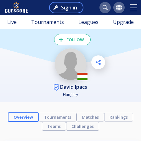
Sign in
Live
Tournaments
Leagues
Upgrade
FOLLOW
David Ipacs
Hungary
Overview
Tournaments
Matches
Rankings
Teams
Challenges