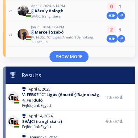
0
1
Apr 17, 2024, 6:14 PM
Károly Balogh
vs
H2H
SVÁJCI (ranglistára)
Jan 21, 2024, 1:04 PM
2
3
Marcell Szabó
vs
IV. FEBSE "C" Ligás (Amatőr) Bajnokság
H2H
1. Forduló
SHOW MORE
Results
April 6, 2025
V. FEBSE "C" Ligás (Amatőr) Bajnokság
17th /
66
4. Forduló
Fejlődjünk Együtt
April 14, 2024
SVÁJCI (ranglistára)
49th /
67
Fejlődjünk Együtt
January 21, 2024