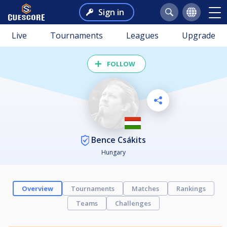
Sign in
Live
Tournaments
Leagues
Upgrade
FOLLOW
Bence Csákits
Hungary
Overview
Tournaments
Matches
Rankings
Teams
Challenges