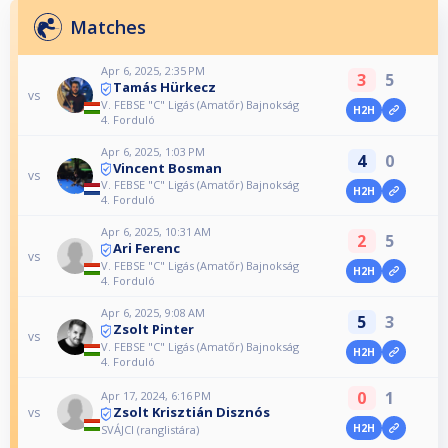
Matches
Apr 6, 2025, 2:35 PM
3
5
Tamás Hürkecz
vs
V. FEBSE "C" Ligás (Amatőr) Bajnokság
H2H
4. Forduló
Apr 6, 2025, 1:03 PM
4
0
Vincent Bosman
vs
V. FEBSE "C" Ligás (Amatőr) Bajnokság
H2H
4. Forduló
Apr 6, 2025, 10:31 AM
2
5
Ari Ferenc
vs
V. FEBSE "C" Ligás (Amatőr) Bajnokság
H2H
4. Forduló
Apr 6, 2025, 9:08 AM
5
3
Zsolt Pinter
vs
V. FEBSE "C" Ligás (Amatőr) Bajnokság
H2H
4. Forduló
0
1
Apr 17, 2024, 6:16 PM
Zsolt Krisztián Disznós
vs
H2H
SVÁJCI (ranglistára)