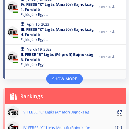
IV. FEBSE "C" Ligás (Amatőr) Bajnokság
33rd /
66
1. Forduló
Fejlődjünk Együtt
April 16, 2023
III. FEBSE "C" Ligás (Amatőr) Bajnokság
33rd /
57
4. Forduló
Fejlődjünk Együtt
March 19, 2023
II. FEBSE "B" Ligás (Félprofi) Bajnokság
33rd /
70
3. Forduló
Fejlődjünk Együtt
SHOW MORE
Rankings
67
V. FEBSE "C" Ligás (Amatőr) Bajnokság
100
IV. FEBSE "C" Ligás (Amatőr) Bajnokság