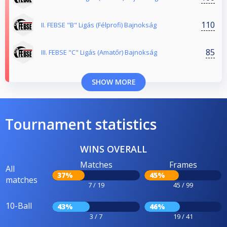
110
II. FEBSE "B" Ligás (Félprofi) Bajnokság
85
III. FEBSE "C" Ligás (Amatőr) Bajnokság
SHOW MORE
Tournament statistics
WINS OVERALL
Matches
Frames
All
37%
45%
matches
7 / 19
45 / 99
10-Ball
43%
46%
3 / 7
19 / 41