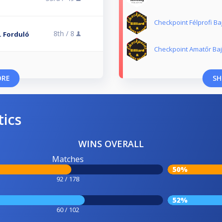
Checkpoint Félprofi B
8th /
8
. Forduló
Checkpoint Amatőr Ba
ORE
SH
tics
WINS OVERALL
Matches
50%
92 / 178
52%
60 / 102