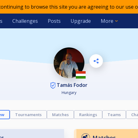
 continuing to browse this site you are agreeing to our use o
s
Challenges
Posts
Upgrade
More
Tamás Fodor
Hungary
ew
Tournaments
Matches
Rankings
Teams
Cha
ts
Matches