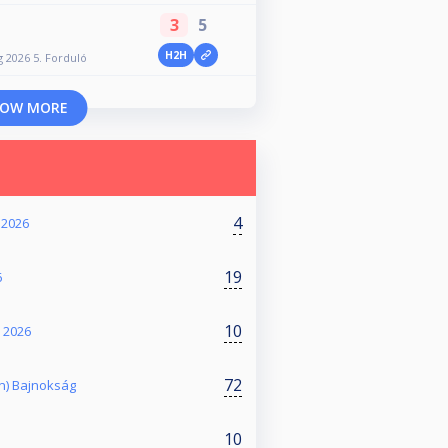
3
5
H2H
 2026 5. Forduló
OW MORE
4
 2026
19
6
10
- 2026
72
en) Bajnokság
10