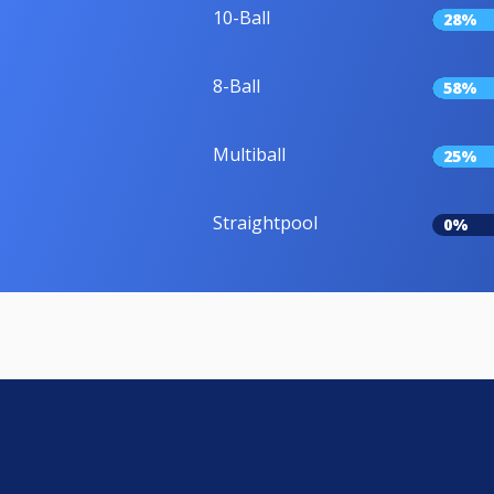
10-Ball
28%
8-Ball
58%
Multiball
25%
Straightpool
0%