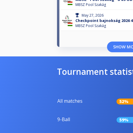
MBSZ Pool Szakág
May 27, 2026
Checkpoint bajnokság 2026 4
MBSZ Pool Szakág
SHOW M
Tournament statis
All matches
52%
9-Ball
59%