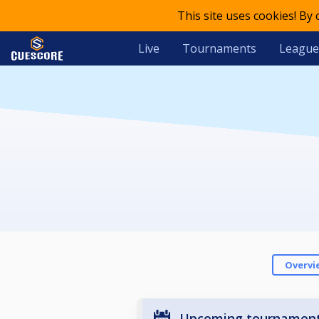
This site uses cookies! By
Live
Tournaments
League
Overvi
Upcoming tournamen