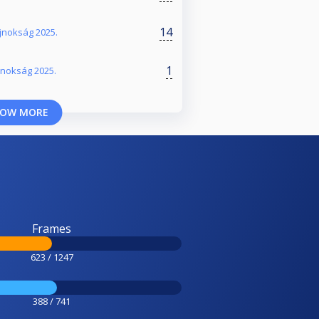
14
ajnokság 2025.
1
jnokság 2025.
OW MORE
Frames
623 / 1247
388 / 741