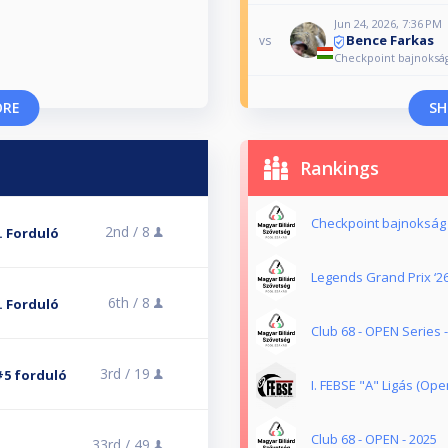
Jun 24, 2026, 7:36 PM
Bence Farkas
vs
Checkpoint bajnokság
ORE
SH
Rankings
Checkpoint bajnokság
2nd /
8
. Forduló
Legends Grand Prix ‘2
6th /
8
. Forduló
Club 68 - OPEN Series 
3rd /
19
 #5 forduló
I. FEBSE "A" Ligás (Op
Club 68 - OPEN - 2025
33rd /
49