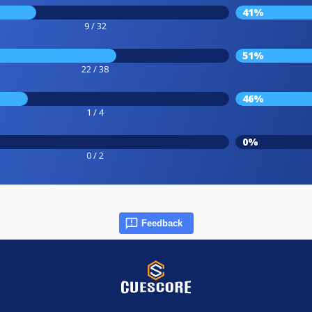
41%
9 / 32
51%
22 / 38
46%
1 / 4
0%
0 / 2
Feedback