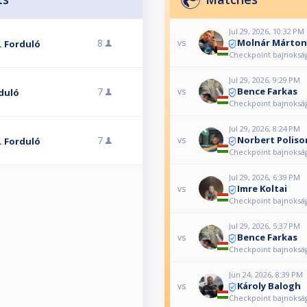
Jul 29, 2026, 10:32 PM
Molnár Márton
8
vs
. Forduló
Checkpoint bajnokság
Jul 29, 2026, 9:29 PM
Bence Farkas
7
vs
duló
Checkpoint bajnokság
Jul 29, 2026, 8:24 PM
Norbert Poliso
7
vs
. Forduló
Checkpoint bajnokság
Jul 29, 2026, 6:39 PM
Imre Koltai
vs
Checkpoint bajnokság
Jul 29, 2026, 5:37 PM
Bence Farkas
vs
Checkpoint bajnokság
Jun 24, 2026, 8:39 PM
Károly Balogh
vs
Checkpoint bajnokság