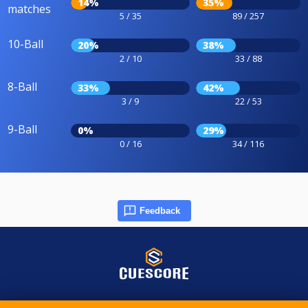
14%
35%
matches
5 / 35
89 / 257
10-Ball
20%
38%
2 / 10
33 / 88
8-Ball
33%
42%
3 / 9
22 / 53
9-Ball
0%
29%
0 / 16
34 / 116
Feedback