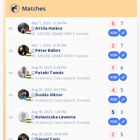
Matches
6
7
Mar 1, 2026, 12:54 PM
Attila Halász
vs
H2H
XX. SZEGED GRAND PRIX 3. forduló
2
7
Mar 1, 2026, 10:30 AM
Péter Bálint
vs
H2H
XX. SZEGED GRAND PRIX 3. forduló
1
6
Aug 30, 2025, 8:34 PM
Pataki Tamás
vs
H2H
II. Firebird JC Cues Open 8. Forduló
4
5
Aug 30, 2025, 4:01 PM
Dudás Viktor
vs
H2H
II. Firebird JC Cues Open 8. Forduló
5
3
Aug 30, 2025, 1:28 PM
Kolenicska Levente
vs
H2H
II. Firebird JC Cues Open 8. Forduló
2
5
Aug 30, 2025, 10:36 AM
Dániel Tajti
vs