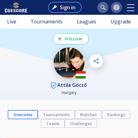
Sign in
Live
Tournaments
Leagues
Upgrade
FOLLOW
Attila Göcző
Hungary
Overview
Tournaments
Matches
Rankings
Teams
Challenges