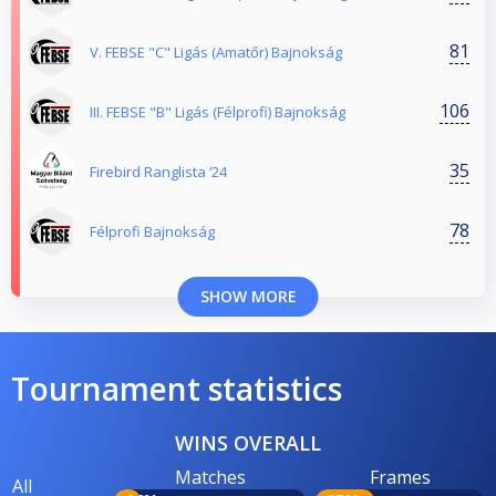
81
V. FEBSE "C" Ligás (Amatőr) Bajnokság
106
III. FEBSE "B" Ligás (Félprofi) Bajnokság
35
Firebird Ranglista ‘24
78
Félprofi Bajnokság
SHOW MORE
Tournament statistics
WINS OVERALL
Matches
Frames
All