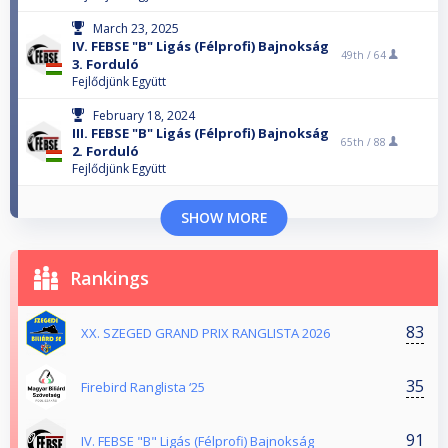
March 23, 2025
IV. FEBSE "B" Ligás (Félprofi) Bajnokság
49th /
64
3. Forduló
Fejlődjünk Együtt
February 18, 2024
III. FEBSE "B" Ligás (Félprofi) Bajnokság
65th /
88
2. Forduló
Fejlődjünk Együtt
SHOW MORE
Rankings
83
XX. SZEGED GRAND PRIX RANGLISTA 2026
35
Firebird Ranglista ‘25
91
IV. FEBSE "B" Ligás (Félprofi) Bajnokság