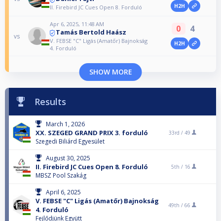
H2H
II. Firebird JC Cues Open 8. Forduló
Apr 6, 2025, 11:48 AM
0
4
Tamás Bertold Haász
vs
V. FEBSE "C" Ligás (Amatőr) Bajnokság
H2H
4. Forduló
SHOW MORE
Results
March 1, 2026
XX. SZEGED GRAND PRIX 3. forduló
33rd /
49
Szegedi Biliárd Egyesület
August 30, 2025
II. Firebird JC Cues Open 8. Forduló
5th /
16
MBSZ Pool Szakág
April 6, 2025
V. FEBSE "C" Ligás (Amatőr) Bajnokság
49th /
66
4. Forduló
Fejlődjünk Együtt