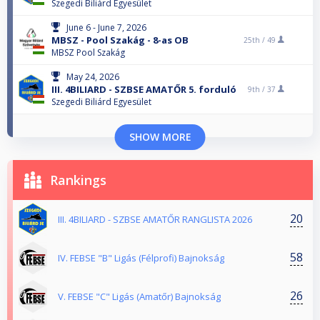
Szegedi Biliárd Egyesület
June 6 - June 7, 2026
MBSZ - Pool Szakág - 8-as OB
25th /
49
MBSZ Pool Szakág
May 24, 2026
III. 4BILIARD - SZBSE AMATŐR 5. forduló
9th /
37
Szegedi Biliárd Egyesület
SHOW MORE
Rankings
20
III. 4BILIARD - SZBSE AMATŐR RANGLISTA 2026
58
IV. FEBSE "B" Ligás (Félprofi) Bajnokság
26
V. FEBSE "C" Ligás (Amatőr) Bajnokság