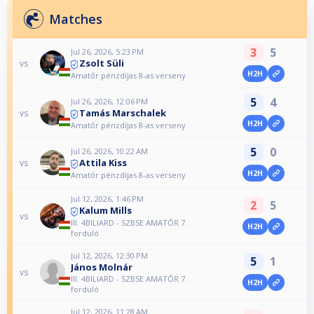
Matches
3
5
Jul 26, 2026, 5:23 PM
Zsolt Süli
vs
H2H
Amatőr pénzdíjas 8-as verseny
5
4
Jul 26, 2026, 12:06 PM
Tamás Marschalek
vs
H2H
Amatőr pénzdíjas 8-as verseny
5
0
Jul 26, 2026, 10:22 AM
Attila Kiss
vs
H2H
Amatőr pénzdíjas 8-as verseny
Jul 12, 2026, 1:46 PM
2
5
Kalum Mills
vs
III. 4BILIARD - SZBSE AMATŐR 7.
H2H
forduló
Jul 12, 2026, 12:30 PM
5
1
János Molnár
vs
III. 4BILIARD - SZBSE AMATŐR 7.
H2H
forduló
Jul 12, 2026, 11:28 AM