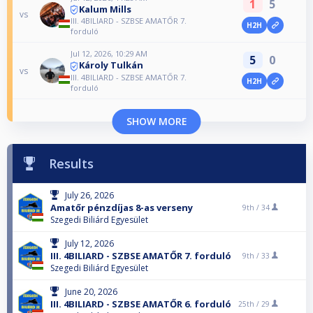
1
5
Kalum Mills
vs
III. 4BILIARD - SZBSE AMATŐR 7.
H2H
forduló
Jul 12, 2026, 10:29 AM
5
0
Károly Tulkán
vs
III. 4BILIARD - SZBSE AMATŐR 7.
H2H
forduló
SHOW MORE
Results
July 26, 2026
Amatőr pénzdíjas 8-as verseny
9th /
34
Szegedi Biliárd Egyesület
July 12, 2026
III. 4BILIARD - SZBSE AMATŐR 7. forduló
9th /
33
Szegedi Biliárd Egyesület
June 20, 2026
III. 4BILIARD - SZBSE AMATŐR 6. forduló
25th /
29