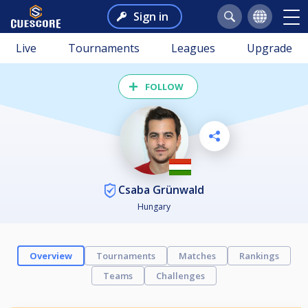
Sign in
Live
Tournaments
Leagues
Upgrade
FOLLOW
Csaba Grünwald
Hungary
Overview
Tournaments
Matches
Rankings
Teams
Challenges