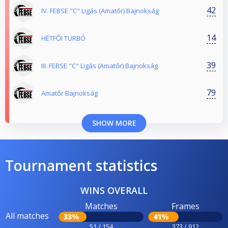
42
IV. FEBSE "C" Ligás (Amatőr) Bajnokság
14
HÉTFŐI TURBÓ
39
III. FEBSE "C" Ligás (Amatőr) Bajnokság
79
Amatőr Bajnokság
SHOW MORE
Tournament statistics
WINS OVERALL
Matches
Frames
All matches
33%
41%
51 / 154
373 / 912