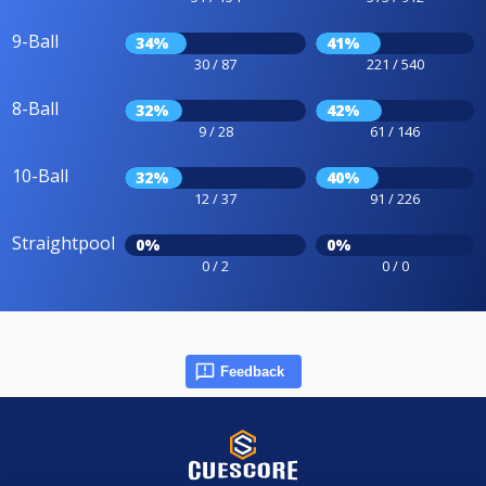
9-Ball
34%
41%
30 / 87
221 / 540
8-Ball
32%
42%
9 / 28
61 / 146
10-Ball
32%
40%
12 / 37
91 / 226
Straightpool
0%
0%
0 / 2
0 / 0
Feedback