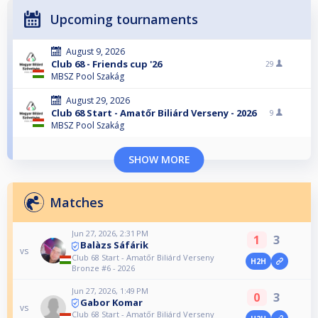
Upcoming tournaments
August 9, 2026
Club 68 - Friends cup '26
29
MBSZ Pool Szakág
August 29, 2026
Club 68 Start - Amatőr Biliárd Verseny - 2026
9
MBSZ Pool Szakág
SHOW MORE
Matches
Jun 27, 2026, 2:31 PM
1
3
Balàzs Sáfárik
vs
Club 68 Start - Amatőr Biliárd Verseny
H2H
Bronze #6 - 2026
Jun 27, 2026, 1:49 PM
0
3
Gabor Komar
vs
Club 68 Start - Amatőr Biliárd Verseny