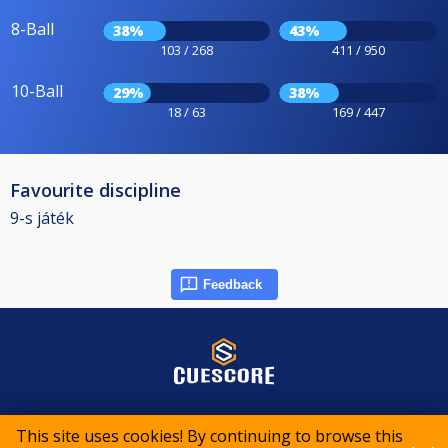
8-Ball
38%
43%
103 / 268
411 / 950
10-Ball
29%
38%
18 / 63
169 / 447
Favourite discipline
9-s játék
Feedback
© 2015-2026 CueScore International
This site uses cookies! By continuing to browse this