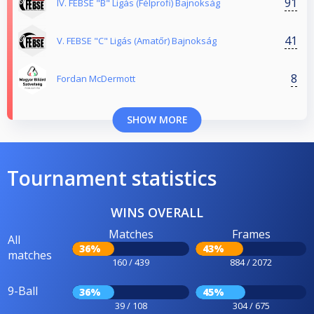
91
IV. FEBSE "B" Ligás (Félprofi) Bajnokság
41
V. FEBSE "C" Ligás (Amatőr) Bajnokság
8
Fordan McDermott
SHOW MORE
Tournament statistics
WINS OVERALL
Matches
Frames
All
36%
43%
matches
160 / 439
884 / 2072
9-Ball
36%
45%
39 / 108
304 / 675