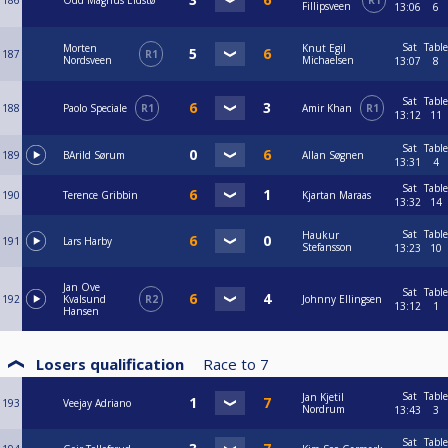
186
Odd Magnus Eidstø
R1
Fillipsveen
13:06
6
Sat
Table
Morten
Knut Egil
187
R1
Nordsveen
Michaelsen
13:07
8
Sat
Table
188
Paolo Speciale
R1
Amir Khan
R1
13:12
11
Sat
Table
189
BArild Sørum
Allan Søgnen
13:31
4
Sat
Table
190
Terence Gribbin
Kjartan Maraas
13:32
14
Sat
Table
Haukur
191
Lars Harby
Stefansson
13:23
10
Jan Ove
Sat
Table
192
Kvalsund
R2
Johnny Ellingsen
13:12
1
Hansen
Losers qualification
Race to
7
Sat
Table
Jan Kjetil
193
Veejay Adriano
Nordrum
13:43
3
Sat
Table