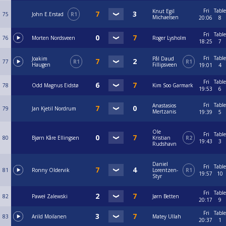
Fri
Table
Knut Egil
75
John E.Erstad
R1
Michaelsen
20:06
8
Fri
Table
76
Morten Nordsveen
Roger Lysholm
18:25
7
Fri
Table
Joakim
Pål Daud
77
R1
R1
Haugen
Fillipsveen
19:01
4
Fri
Table
78
Odd Magnus Eidstø
Kim Soo Garmark
19:53
6
Fri
Table
Anastasios
79
Jan Kjetil Nordrum
Mertzanis
19:39
5
Ole
Fri
Table
80
Bjørn Kåre Ellingsen
Kristian
R2
19:43
3
Rudshavn
Daniel
Fri
Table
81
Ronny Oldervik
Lorentzen-
R1
19:57
10
Styr
Fri
Table
82
Paweł Zalewski
Jørn Betten
20:17
9
Fri
Table
83
Arild Moilanen
Matey Ullah
20:37
1