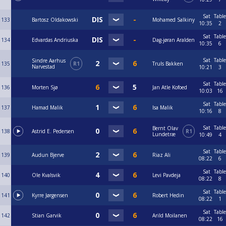
Sat
Table
133
Bartosz Oldakowski
Mohamed Salkiny
10:35
2
Sat
Table
134
Edvardas Andriuska
Dag-jøran Aralden
10:35
6
Sat
Table
Sindre Aarhus
135
R1
Truls Bakken
Narvestad
10:21
3
Sat
Table
136
Morten Sjø
Jan Atle Kofoed
10:03
16
Sat
Table
137
Hamad Malik
Isa Malik
10:16
8
Sat
Table
Bernt Olav
138
Astrid E. Pedersen
R1
Lundetræ
10:49
4
Sat
Table
139
Audun Bjerve
Riaz Ali
08:22
6
Sat
Table
140
Ole Kvalsvik
Levi Pavdeja
08:22
8
Sat
Table
141
Kyrre Jørgensen
Robert Hedin
08:22
1
Sat
Table
142
Stian Garvik
Arild Moilanen
08:22
16