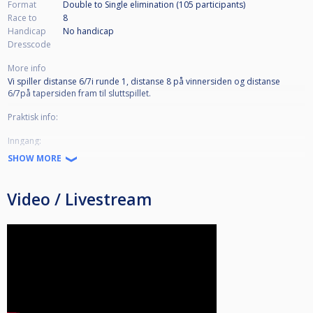
Format
Double to Single elimination (105
participants
)
Race to
8
Handicap
No handicap
Dresscode
More info
Vi spiller distanse 6/7i runde 1, distanse 8 på vinnersiden og distanse
6/7på tapersiden fram til sluttspillet.
Praktisk info:
Inngang:
Oslo Biljardklubb har fått dørklokke som er i bruk fra kl. 18 og i helgen.
SHOW MORE
CUE har hovedinngang på andre siden av bygget.
Bevertning:
Video / Livestream
Vi serverer snacks, pølser, toast, rundstykker, kaker og drikke.
CUE serverer pizza.
Parkering:
App: EasyPark.
Kode: 3374 (TMG biljard)
Appen brukes i tillegg (!) til en papiroblat, som fås på klubben.
Det koster 10,- pr. time etter kl.16 på fredag og i hele helgen.
Før kl.16.00 koster det 65,- pr. time på hverdager.
Parkering kun på plasser hvor d ikke står reservert eller NAV og kun på