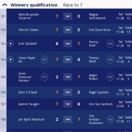
Winners qualification
Race to
7
Sat
Table
Mats Brujordet
Magne
161
Schjetne
Saltnessand
11:38
15
Sat
Table
162
Henrik Olsson
Erol Dane Mula
11:46
13
Sat
Table
Ronny
163
Erik Gårdelöf
R2
Kraft
11:30
10
Sat
Table
Umar Hayat
Tommy
164
R3
R2
Ali
Wolff
11:50
4
Jonas
Sat
Table
Jørgen
165
Kvalsund
R1
R2
Nilsen
11:36
9
Hansen
Sat
Table
166
John E.Erstad
Roger Lysholm
11:11
6
Sat
Table
167
Joakim Haugen
Kim Soo Garmark
12:06
3
Ole
Sat
Table
168
Jan Kjetil Nordrum
Kristian
R2
11:39
11
Rudshavn