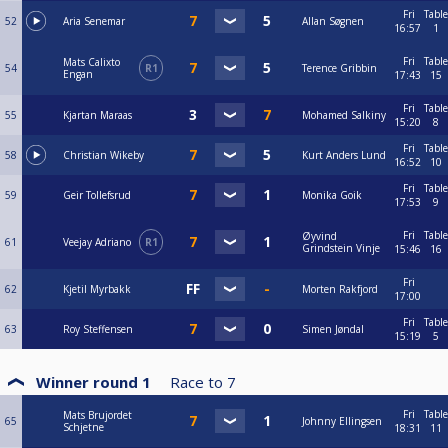
Fri
Table
52
Aria Senemar
Allan Søgnen
16:57
1
Fri
Table
Mats Calixto
54
R1
Terence Gribbin
Engan
17:43
15
Fri
Table
55
Kjartan Maraas
Mohamed Salkiny
15:20
8
Fri
Table
58
Christian Wikeby
Kurt Anders Lund
16:52
10
Fri
Table
59
Geir Tollefsrud
Monika Goik
17:53
9
Fri
Table
Øyvind
61
Veejay Adriano
R1
Grindstein Vinje
15:46
16
Fri
62
Kjetil Myrbakk
Morten Rakfjord
17:00
Fri
Table
63
Roy Steffensen
Simen Jøndal
15:19
5
Winner round 1
Race to
7
Fri
Table
Mats Brujordet
65
Johnny Ellingsen
Schjetne
18:31
11