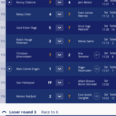
Sat
Table
169
Ronny Oldervik
Jørn Betten
11:07
1
Sat
Table
Even Letnes
170
Matey Ullah
Wærnes
11:12
5
Sat
Table
Knut Inge
171
Gard Eiken Flage
Røstvold
11:38
14
Sat
Table
Robin Hauge
172
Matias Sætre
Pettersen
11:13
2
Sat
Table
Christian
Aria
173
R1
Johannessen
Senemar
11:29
8
Sat
Table
Roger
174
Mats Calixto Engan
R2
Rasmussen
11:57
7
Sat
Albert-Roman
175
Geir Holmqvist
Borrie Stensrød
12:00
Sat
Table
Emil André
176
Morten Rakfjord
R3
Gangfløt
12:02
12
Loser round 3
Race to
6