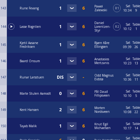
Sat
Table
Paweł
143
Rune Fevang
R1
Zalewski
10:34
9
Daniel
Sat
Table
144
Lasse Rognlien
Lorentzen-
R2
10:12
1
Styr
Sat
Table
Kjetil Aasane
Bjørn Kåre
145
Fredriksen
Ellingsen
09:39
26
Sat
Table
Anastasios
146
Baard Onsum
Mertzanis
10:23
13
Sat
Table
Odd Magnus
147
Runar Larsstuen
Eidstø
10:36
11
Sat
Table
Pål Daud
148
Marte Stulen Aamodt
Fillipsveen
10:10
5
Sat
Table
Morten
149
Kent Hansen
Nordsveen
10:08
22
Sat
Table
Knut Egil
150
Tayab Malik
Michaelsen
10:17
14
Sat
Table