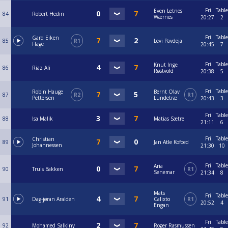
Fri
Table
Even Letnes
84
Robert Hedin
Wærnes
20:27
2
Fri
Table
Gard Eiken
85
R1
Levi Pavdeja
Flage
20:45
7
Fri
Table
Knut Inge
86
Riaz Ali
Røstvold
20:38
5
Fri
Table
Robin Hauge
Bernt Olav
87
R2
R1
Pettersen
Lundetræ
20:43
3
Fri
Table
88
Isa Malik
Matias Sætre
21:11
6
Fri
Table
Christian
89
Jan Atle Kofoed
Johannessen
21:30
10
Fri
Table
Aria
90
Truls Bakken
R1
Senemar
21:34
8
Mats
Fri
Table
91
Dag-jøran Aralden
Calixto
R1
20:52
4
Engan
Fri
Table
92
Mohamed Salkiny
Roger Rasmussen