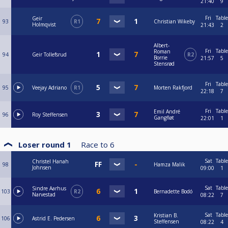
21:40
9
Fri
Table
Geir
93
R1
Christian Wikeby
Holmqvist
21:43
2
Albert-
Fri
Table
Roman
94
Geir Tollefsrud
R2
Borrie
21:57
5
Stensrød
Fri
Table
95
Veejay Adriano
R1
Morten Rakfjord
22:18
7
Fri
Table
Emil André
96
Roy Steffensen
Gangfløt
22:01
1
Loser round 1
Race to
6
Sat
Table
Christel Hanah
98
Hamza Malik
Johnsen
09:00
1
Sat
Table
Sindre Aarhus
103
R2
Bernadette Bodó
Narvestad
08:22
7
Sat
Table
Kristian B.
106
Astrid E. Pedersen
Steffensen
08:22
4