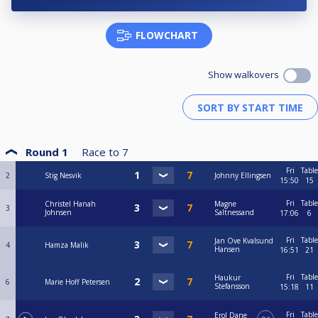
FLOWCHART
Show walkovers
Round 1
Race to
7
Fri
Table
2
Stig Nesvik
Johnny Ellingsen
15:50
15
Fri
Table
Christel Hanah
Magne
3
Johnsen
Saltnessand
17:06
6
Fri
Table
Jan Ove Kvalsund
4
Hamza Malik
Hansen
16:51
21
Fri
Table
Haukur
6
Marie Hoff Petersen
Stefansson
15:18
11
Fri
Table
Erol Dane