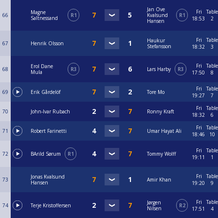
Jan Ove
Fri
Table
Magne
66
R1
Kvalsund
R1
Saltnessand
18:53
2
Hansen
Fri
Table
Haukur
67
Henrik Olsson
Stefansson
18:32
3
Fri
Table
Erol Dane
68
R3
Lars Harby
R3
Mula
17:50
8
Fri
Table
69
Erik Gårdelöf
Tore Mo
19:27
7
Fri
Table
70
John-Ivar Rubach
Ronny Kraft
18:32
6
Fri
Table
71
Robert Farinetti
Umar Hayat Ali
18:46
10
Fri
Table
72
BArild Sørum
R1
Tommy Wolff
19:11
1
Fri
Table
Jonas Kvalsund
73
Amir Khan
Hansen
19:20
9
Fri
Table
Jørgen
74
Terje Kristoffersen
R2
Nilsen
17:51
4