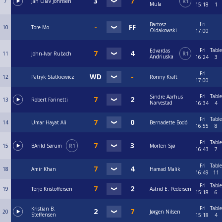
7
Jan Olav Johnsen
R1
Mula
15:18
1
Fri
Bartosz
10
Tore Mo
Oldakowski
17:00
Fri
Table
Edvardas
11
John-Ivar Rubach
R1
Andriuska
16:24
3
Fri
12
Patryk Statkiewicz
Ronny Kraft
17:00
Fri
Table
Sindre Aarhus
13
Robert Farinetti
Narvestad
16:34
4
Fri
Table
14
Umar Hayat Ali
Bernadette Bodó
16:55
8
Fri
Table
15
BArild Sørum
R1
Morten Sjø
16:43
7
Fri
Table
18
Amir Khan
Hamad Malik
16:49
11
Fri
Table
19
Terje Kristoffersen
Astrid E. Pedersen
15:18
6
Fri
Table
Kristian B.
20
Jørgen Nilsen
Steffensen
15:18
4