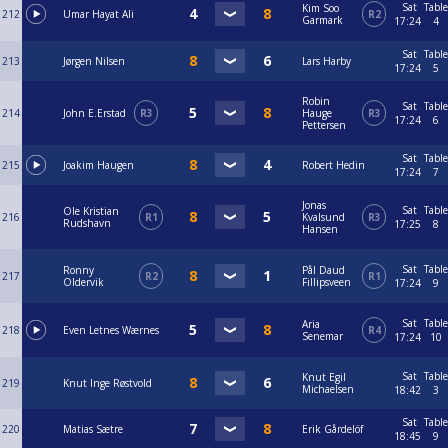
Sat
Table
Kim Soo
212
Umar Hayat Ali
R2
Garmark
17:24
4
Sat
Table
213
Jørgen Nilsen
Lars Harby
17:24
5
Robin
Sat
Table
214
John E.Erstad
R3
Hauge
R3
17:24
6
Pettersen
Sat
Table
215
Joakim Haugen
Robert Hedin
17:24
7
Jonas
Sat
Table
Ole Kristian
216
R1
Kvalsund
R3
Rudshavn
17:25
8
Hansen
Sat
Table
Ronny
Pål Daud
217
R2
R1
Oldervik
Fillipsveen
17:24
9
Sat
Table
Aria
218
Even Letnes Wærnes
R4
Senemar
17:24
10
Sat
Table
Knut Egil
219
Knut Inge Røstvold
Michaelsen
18:42
3
Sat
Table
220
Matias Sætre
Erik Gårdelöf
18:45
9