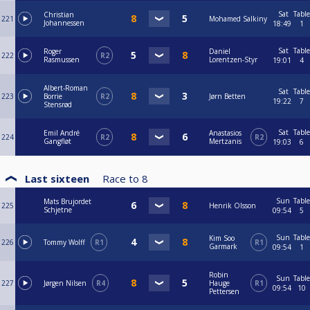
Sat
Table
Christian
221
Mohamed Salkiny
Johannessen
18:49
1
Sat
Table
Roger
Daniel
222
R2
Rasmussen
Lorentzen-Styr
19:01
4
Albert-Roman
Sat
Table
223
Borrie
R2
Jørn Betten
19:22
7
Stensrød
Sat
Table
Emil André
Anastasios
224
R2
R2
Gangfløt
Mertzanis
19:03
6
Last sixteen
Race to
8
Sun
Table
Mats Brujordet
225
Henrik Olsson
Schjetne
09:54
5
Sun
Table
Kim Soo
226
Tommy Wolff
R1
R1
Garmark
09:54
1
Robin
Sun
Table
227
Jørgen Nilsen
R4
Hauge
R1
09:54
10
Pettersen