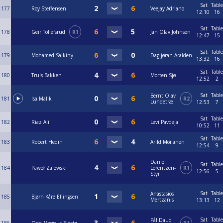
Sat
Table
177
Roy Steffensen
Veejay Adriano
12:10
16
Sat
Table
178
Geir Tollefsrud
R1
Jan Olav Johnsen
12:47
15
Sat
Table
179
Mohamed Salkiny
Dag-jøran Aralden
13:32
16
Sat
Table
180
Truls Bakken
Morten Sjø
12:52
2
Sat
Table
Bernt Olav
181
Isa Malik
R2
Lundetræ
12:53
7
Sat
Table
182
Riaz Ali
Levi Pavdeja
10:52
11
Sat
Table
183
Robert Hedin
Arild Moilanen
12:54
9
Daniel
Sat
Table
184
Paweł Zalewski
Lorentzen-
R1
12:56
5
Styr
Sat
Table
Anastasios
185
Bjørn Kåre Ellingsen
Mertzanis
13:13
12
Sat
Table
Pål Daud