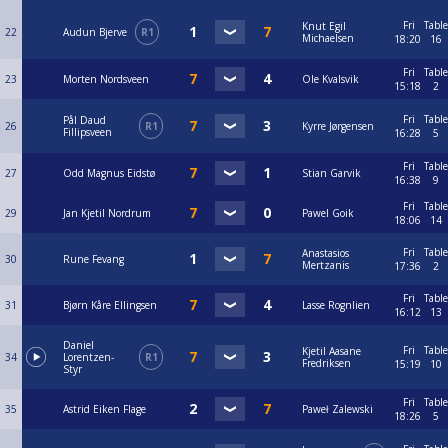
Fri
Table
Knut Egil
22
Audun Bjerve
R1
Michaelsen
18:20
16
Fri
Table
23
Morten Nordsveen
Ole Kvalsvik
15:18
2
Fri
Table
Pål Daud
26
R1
Kyrre Jørgensen
Fillipsveen
16:28
5
Fri
Table
27
Odd Magnus Eidstø
Stian Garvik
16:38
9
Fri
Table
29
Jan Kjetil Nordrum
Pawel Goik
18:06
14
Fri
Table
Anastasios
30
Rune Fevang
Mertzanis
17:36
2
Fri
Table
31
Bjørn Kåre Ellingsen
Lasse Rognlien
16:12
13
Daniel
Fri
Table
Kjetil Aasane
34
Lorentzen-
R1
Fredriksen
15:19
10
Styr
Fri
Table
35
Astrid Eiken Flage
Paweł Zalewski
18:26
5