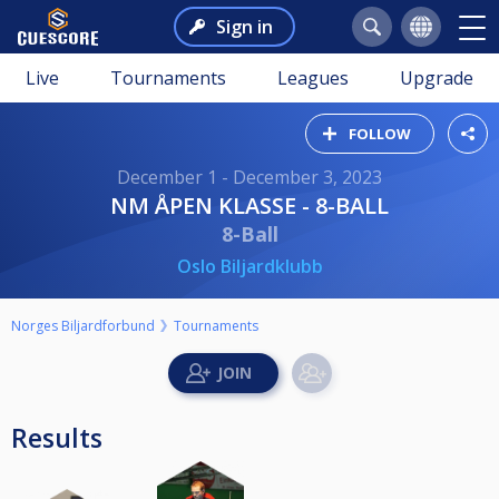
Sign in
Live
Tournaments
Leagues
Upgrade
FOLLOW
December 1 - December 3, 2023
NM ÅPEN KLASSE - 8-BALL
8-Ball
Oslo Biljardklubb
Norges Biljardforbund
Tournaments
Results