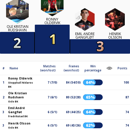
RONNY
OLDERVIK
OLE KRISTIAN
RUDSHAVN
EMIL ANDRÉ
HENRIK
GANGFLØT
OLSSON
Matches
Frames
Win
#
Name
Points
(won/lost)
(won/lost)
percentage
Ronny Oldervik
64%
1
7 (7/0)
84 (54/30)
100
Stoppball Nidaros
BK
Ole Kristian
65%
2
Rudshavn
7 (6/1)
80 (52/28)
87
Oslo BK
Emil André
64%
3
Gangfløt
6 (5/1)
69 (44/25)
74
Fredrikstad BK
Henrik Olsson
62%
3
6 (5/1)
69 (43/26)
74
Oslo BK