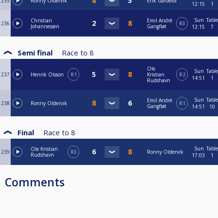
235
Ronny Oldervik
Erik Gårdelöf
12:15
1
Sun
Table
Christian
Emil André
236
R3
Johannessen
Gangfløt
12:15
7
Semi final
Race to
8
Ole
Sun
Table
237
Henrik Olsson
R1
Kristian
R2
14:51
1
Rudshavn
Sun
Table
Emil André
238
Ronny Oldervik
R1
Gangfløt
14:51
10
Final
Race to
8
Sun
Table
Ole Kristian
239
R3
Ronny Oldervik
Rudshavn
17:03
1
Comments