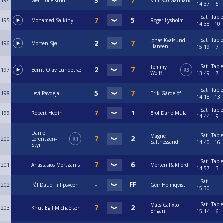
194
Geir Tollefsrud
Kim Soo Garmark
14:37
5
Sat
Table
195
Mohamed Salkiny
Roger Lysholm
14:38
10
Sat
Table
Jonas Kvalsund
196
Morten Sjø
Hansen
15:19
7
Sat
Table
Tommy
197
Bernt Olav Lundetræ
R3
Wolff
13:49
7
Sat
Table
198
Levi Pavdeja
Erik Gårdelöf
14:18
13
Sat
Table
199
Robert Hedin
Erol Dane Mula
14:44
9
Daniel
Sat
Table
Magne
200
Lorentzen-
R1
Saltnessand
14:40
16
Styr
Sat
Table
201
Anastasios Mertzanis
Morten Rakfjord
14:57
3
Sat
202
Pål Daud Fillipsveen
Geir Holmqvist
15:30
Sat
Table
Mats Calixto
203
Knut Egil Michaelsen
Engan
15:14
6