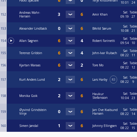
151
Paolo Speciale
Terje Kristoffersen
10:01
24
Sat
Table
Andreas Wahr-
152
Amir Khan
Hansen
09:19
27
Sat
Table
153
Alexander Lindbäck
BArild Sørum
10:08
21
Sat
Table
154
Allan Søgnen
Robert Farinetti
09:54
10
Sat
Table
155
Terence Gribbin
John-Ivar Rubach
08:22
11
Sat
Table
156
Kjartan Maraas
Tore Mo
08:22
12
Sat
Table
157
Kurt Anders Lund
Lars Harby
R3
08:22
9
Sat
Table
Haukur
158
Monika Goik
Stefansson
10:04
23
Sat
Table
Øyvind Grindstein
Jan Ove Kvalsund
159
Vinje
Hansen
08:22
14
Sat
Table
160
Simen Jøndal
Johnny Ellingsen
08:22
15