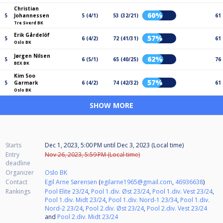
Christian
60%
5
Johannessen
5 (4/1)
53 (32/21)
61
Tre Sverd BK
Erik Gårdelöf
57%
5
6 (4/2)
72 (41/31)
61
Oslo BK
Jørgen Nilsen
62%
5
6 (5/1)
65 (40/25)
76
BEX BK
Kim Soo
57%
5
Garmark
6 (4/2)
74 (42/32)
61
Oslo BK
SHOW MORE
Starts
Dec 1, 2023, 5:00 PM
until
Dec 3, 2023 (Local time)
Entry
Nov 26, 2023, 5:59 PM (Local time)
deadline
Organizer
Oslo BK
Contact
Egil Arne Sørensen
(
egilarne1965@gmail.com
,
46936638
)
Rankings
Pool Elite 23/24
,
Pool 1.div. Øst 23/24
,
Pool 1.div. Vest 23/24
,
Pool 1.div. Midt 23/24
,
Pool 1.div. Nord-1 23/34
,
Pool 1.div.
Nord-2 23/24
,
Pool 2.div. Øst 23/24
,
Pool 2.div. Vest 23/24
and
Pool 2.div. Midt 23/24