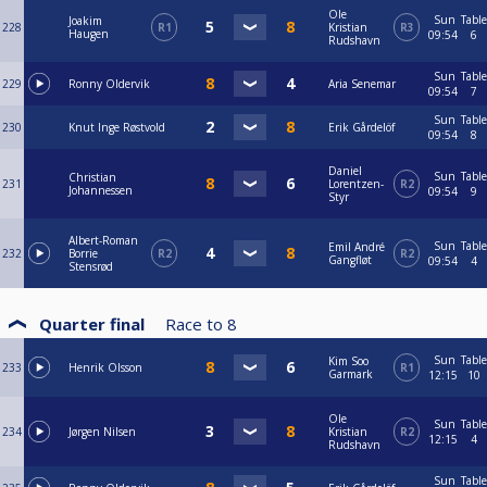
Ole
Sun
Table
Joakim
228
R1
Kristian
R3
Haugen
09:54
6
Rudshavn
Sun
Table
229
Ronny Oldervik
Aria Senemar
09:54
7
Sun
Table
230
Knut Inge Røstvold
Erik Gårdelöf
09:54
8
Daniel
Sun
Table
Christian
231
Lorentzen-
R2
Johannessen
09:54
9
Styr
Albert-Roman
Sun
Table
Emil André
232
Borrie
R2
R2
Gangfløt
09:54
4
Stensrød
Quarter final
Race to
8
Sun
Table
Kim Soo
233
Henrik Olsson
R1
Garmark
12:15
10
Ole
Sun
Table
234
Jørgen Nilsen
Kristian
R2
12:15
4
Rudshavn
Sun
Table