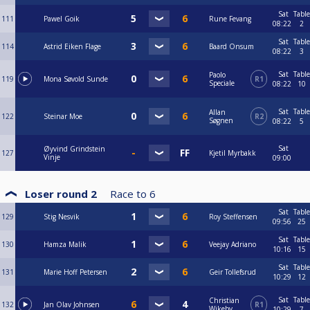
Sat
Table
111
Pawel Goik
Rune Fevang
08:22
2
Sat
Table
114
Astrid Eiken Flage
Baard Onsum
08:22
3
Sat
Table
Paolo
119
Mona Søvold Sunde
R1
Speciale
08:22
10
Sat
Table
Allan
122
Steinar Moe
R2
Søgnen
08:22
5
Sat
Øyvind Grindstein
127
Kjetil Myrbakk
Vinje
09:00
Loser round 2
Race to
6
Sat
Table
129
Stig Nesvik
Roy Steffensen
09:56
25
Sat
Table
130
Hamza Malik
Veejay Adriano
10:16
15
Sat
Table
131
Marie Hoff Petersen
Geir Tollefsrud
10:29
12
Sat
Table
Christian
132
Jan Olav Johnsen
R1
Wikeby
10:29
7