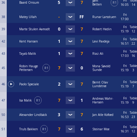
Fri
Table
Jørn
36
Baard Onsum
R1
Betten
16:05
14
Fri
38
Matey Ullah
Runar Larsstuen
17:00
Fri
Table
39
Marte Stulen Aamodt
Robert Hedin
15:19
12
Fri
Table
42
Kent Hansen
Levi Pavdeja
16:51
22
Fri
Table
43
Tayab Malik
Riaz Ali
17:03
16
Fri
Table
Robin Hauge
Mona Søvold
45
R1
Pettersen
Sunde
15:19
3
Fri
Table
Bernt Olav
46
Paolo Speciale
Lundetræ
15:19
7
Fri
Table
Andreas Wahr-
47
Isa Malik
R1
Hansen
15:19
9
Fri
Table
50
Alexander Lindbäck
Jan Atle Kofoed
16:53
23
Fri
Table
51
Truls Bakken
R1
Steinar Moe
16:31
12