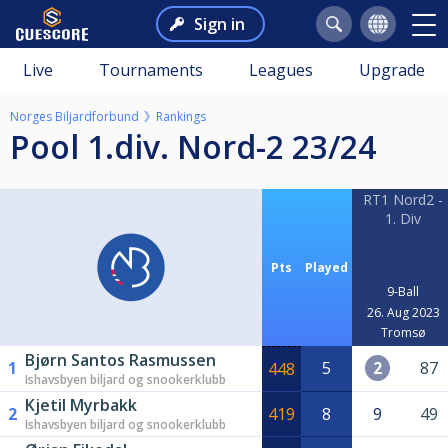
Sign in
Live
Tournaments
Leagues
Upgrade
Norges Biljardforbund
Rankings
Pool 1.div. Nord-2 23/24
RT1 Nord2 -
1. Div
Pts
Played
9-Ball
26. Aug 2023
Tromsø
Bjørn Santos Rasmussen
1
5
2
87
448
Ishavsbyen biljard og snookerklubb
Kjetil Myrbakk
2
419
8
9
49
Ishavsbyen biljard og snookerklubb