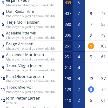
Ørjan Eikedal
3
409
5
-
-
Ishavsbyen biljard og snookerklubb
Dan Reidar Ærø
4
407
7
9
49
Ishavsbyen biljard og snookerklubb
Terje Mo Hanssen
5
380
8
7
55
Ishavsbyen biljard og snookerklubb
Adeleide Yttervik
6
306
6
9
49
Ishavsbyen biljard og snookerklubb
Brage Arnesen
7
261
3
1
100
Ishavsbyen biljard og snookerklubb
Alexander Martinsen
8
251
4
5
61
Ishavsbyen biljard og snookerklubb
Trond Viggo Jensen
9
214
4
-
-
Ishavsbyen biljard og snookerklubb
Kian Oliver Sørensen
10
190
4
13
37
Ishavsbyen biljard og snookerklubb
Trond Øvervoll
11
129
2
3
74
Ishavsbyen biljard og snookerklubb
John Petter Larsen
12
110
2
5
61
Reisa BK