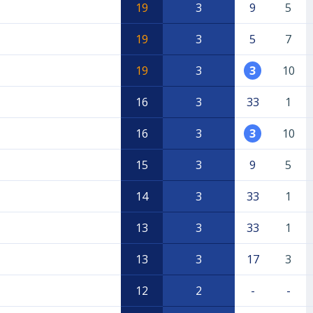
19
3
9
5
19
3
5
7
19
3
3
10
16
3
33
1
16
3
3
10
15
3
9
5
14
3
33
1
13
3
33
1
13
3
17
3
12
2
-
-