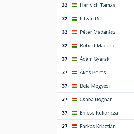
32
Hartvich Tamás
32
István Réti
32
Péter Madarász
32
Róbert Madura
37
Ádám Gyaraki
37
Ákos Boros
37
Bela Megyesi
37
Csaba Bognár
37
Emese Kukoricza
37
Farkas Krisztián