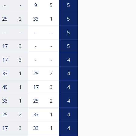
-
-
9
5
5
25
2
33
1
5
-
-
-
-
5
17
3
-
-
5
17
3
-
-
4
33
1
25
2
4
49
1
17
3
4
33
1
25
2
4
25
2
33
1
4
17
3
33
1
4