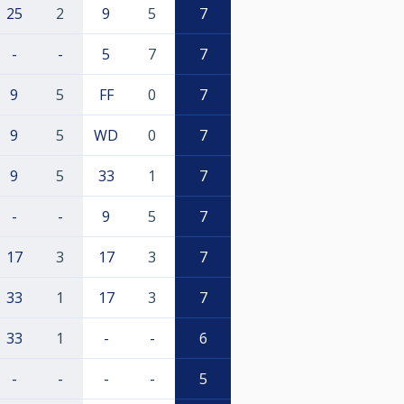
25
2
9
5
7
-
-
5
7
7
9
5
FF
0
7
9
5
WD
0
7
9
5
33
1
7
-
-
9
5
7
17
3
17
3
7
33
1
17
3
7
33
1
-
-
6
-
-
-
-
5