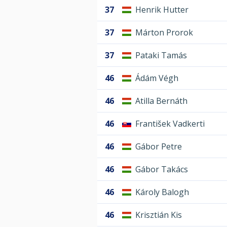
37
Henrik Hutter
37
Márton Prorok
37
Pataki Tamás
46
Ádám Végh
46
Atilla Bernáth
46
František Vadkerti
46
Gábor Petre
46
Gábor Takács
46
Károly Balogh
46
Krisztián Kis