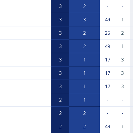
3
2
-
-
3
3
49
1
3
2
25
2
3
2
49
1
3
1
17
3
3
1
17
3
3
1
17
3
2
1
-
-
2
2
-
-
2
2
49
1