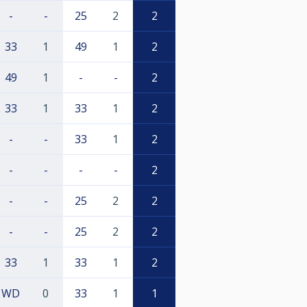
-
-
25
2
2
33
1
49
1
2
49
1
-
-
2
33
1
33
1
2
-
-
33
1
2
-
-
-
-
2
-
-
25
2
2
-
-
25
2
2
33
1
33
1
2
WD
0
33
1
1