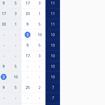
9
5
17
3
11
17
3
33
1
11
33
1
9
5
11
-
-
3
10
10
-
-
9
5
10
-
-
17
3
10
9
5
-
-
10
3
10
-
-
10
9
5
25
2
7
-
-
-
-
7