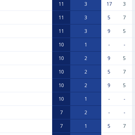
11
3
17
3
11
3
5
7
11
3
9
5
10
1
-
-
10
2
9
5
10
2
5
7
10
2
9
5
10
1
-
-
7
2
-
-
7
1
5
7