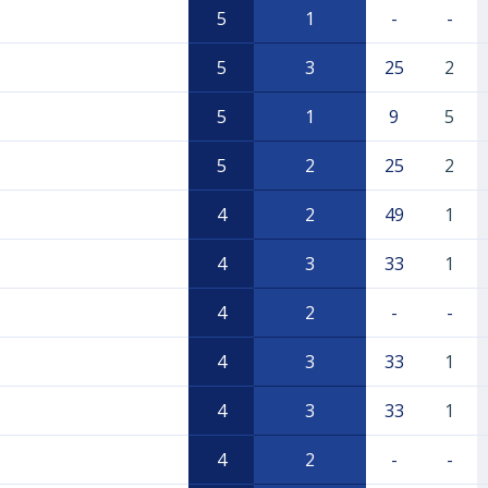
5
1
-
-
5
3
25
2
5
1
9
5
5
2
25
2
4
2
49
1
4
3
33
1
4
2
-
-
4
3
33
1
4
3
33
1
4
2
-
-