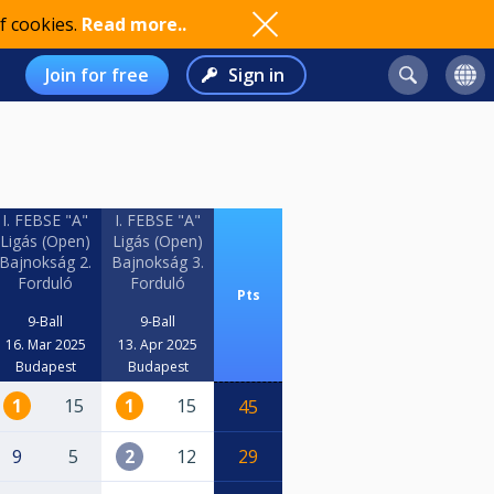
f cookies.
Read more..
Join for free
Sign in
I. FEBSE "A"
I. FEBSE "A"
Ligás (Open)
Ligás (Open)
Bajnokság 2.
Bajnokság 3.
Forduló
Forduló
Pts
9-Ball
9-Ball
16. Mar 2025
13. Apr 2025
Budapest
Budapest
1
15
1
15
45
9
5
2
12
29