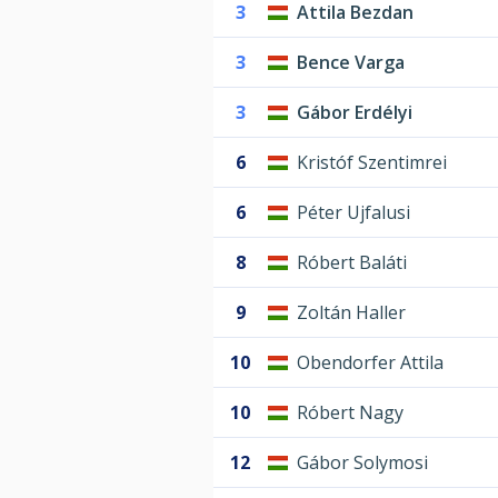
3
Attila Bezdan
3
Bence Varga
3
Gábor Erdélyi
6
Kristóf Szentimrei
6
Péter Ujfalusi
8
Róbert Baláti
9
Zoltán Haller
10
Obendorfer Attila
10
Róbert Nagy
12
Gábor Solymosi