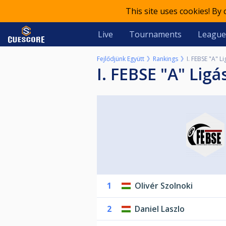
This site uses cookies! By
Live
Tournaments
League
Fejlődjünk Együtt
Rankings
I. FEBSE "A" 
I. FEBSE "A" Li
1
Olivér Szolnoki
2
Daniel Laszlo