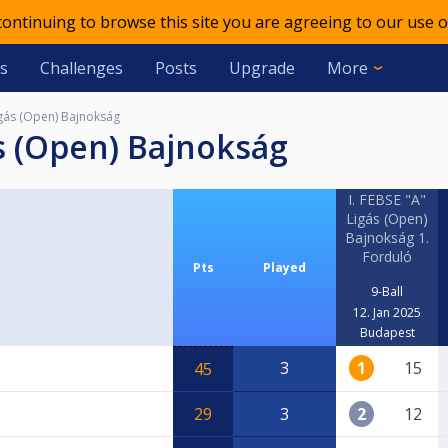
 continuing to browse this site you are agreeing to our use o
s
Challenges
Posts
Upgrade
More
Ligás (Open) Bajnokság
gás (Open) Bajnokság
I. FEBSE "A"
Ligás (Open)
Bajnokság 1.
Forduló
Pts
Played
9-Ball
12. Jan 2025
Budapest
3
1
15
45
29
3
2
12