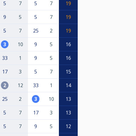
5
7
5
7
19
9
5
5
7
19
5
7
25
2
19
3
10
9
5
16
33
1
9
5
16
17
3
5
7
15
2
12
33
1
14
25
2
3
10
13
5
7
17
3
13
5
7
9
5
12