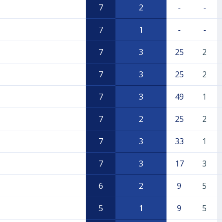
7
2
-
-
7
1
-
-
7
3
25
2
7
3
25
2
7
3
49
1
7
2
25
2
7
3
33
1
7
3
17
3
6
2
9
5
5
1
9
5