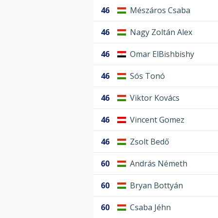
46
Mészáros Csaba
46
Nagy Zoltán Alex
46
Omar ElBishbishy
46
Sós Tonó
46
Viktor Kovács
46
Vincent Gomez
46
Zsolt Bedő
60
András Németh
60
Bryan Bottyán
60
Csaba Jéhn