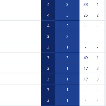
4
3
33
1
4
3
25
2
4
2
-
-
3
2
-
-
3
1
-
-
3
3
49
1
3
1
17
3
3
1
17
3
3
1
-
-
3
1
-
-