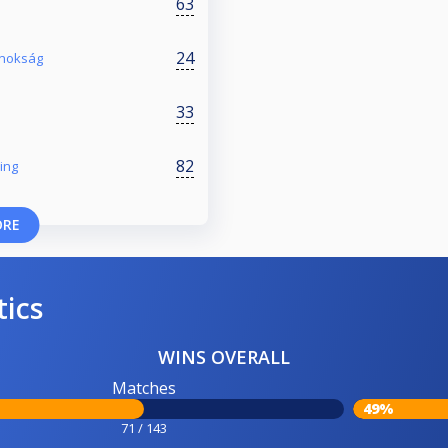
63
24
ajnokság
33
82
ing
ORE
tics
WINS OVERALL
Matches
49%
71 / 143