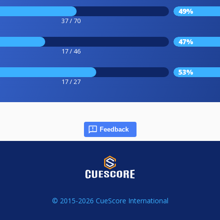
49%
37 / 70
47%
17 / 46
53%
17 / 27
Feedback
© 2015-2026 CueScore International