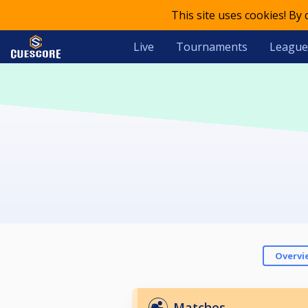
This site uses cookies! By
Live
Tournaments
League
Overvi
Matches