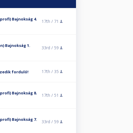
lprofi) Bajnokság 4.
17th /
71
en) Bajnokság 1.
33rd /
59
17th /
35
zedik forduló!
élprofi) Bajnokság 8.
17th /
51
élprofi) Bajnokság 7.
33rd /
59