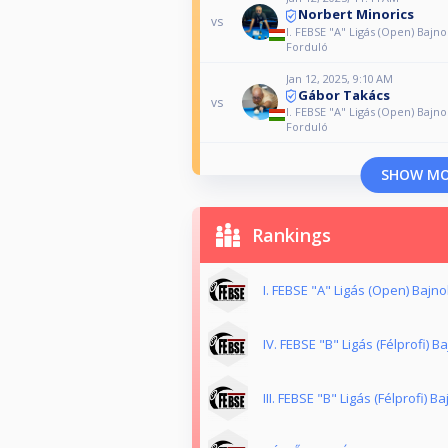
Norbert Minorics
vs
I. FEBSE "A" Ligás (Open) Bajno
Forduló
Jan 12, 2025, 9:10 AM
Gábor Takács
vs
I. FEBSE "A" Ligás (Open) Bajno
Forduló
SHOW M
Rankings
I. FEBSE "A" Ligás (Open) Bajn
IV. FEBSE "B" Ligás (Félprofi) 
III. FEBSE "B" Ligás (Félprofi) 