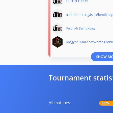
HÉTFŐI TURBÓ
II. FEBSE "B" Ligás (Félprofi) B
Félprofi Bajnokság
Magyar Biliard Szovetseg rank
SHOW M
Tournament statis
All matches
50%