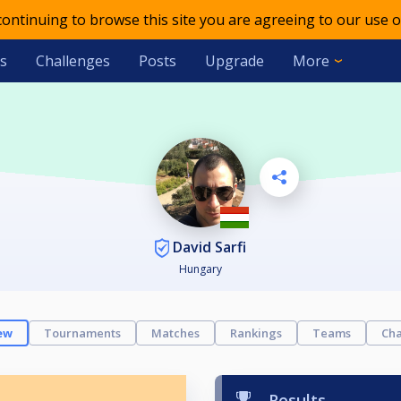
 continuing to browse this site you are agreeing to our use o
s
Challenges
Posts
Upgrade
More
David Sarfi
Hungary
ew
Tournaments
Matches
Rankings
Teams
Cha
Results