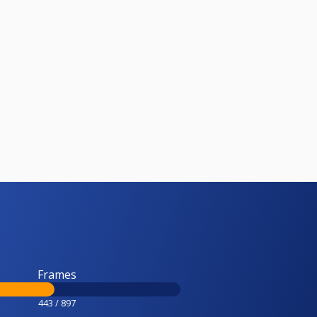
Frames
443 / 897