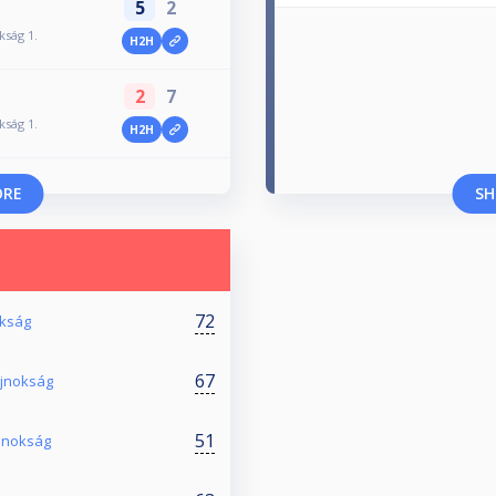
5
2
kság 1.
H2H
2
7
kság 1.
H2H
ORE
SH
72
okság
67
Bajnokság
51
Bajnokság