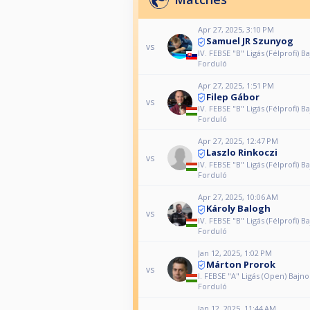
Apr 27, 2025, 3:10 PM
Samuel JR Szunyog
vs
IV. FEBSE "B" Ligás (Félprofi) B
Forduló
Apr 27, 2025, 1:51 PM
Filep Gábor
vs
IV. FEBSE "B" Ligás (Félprofi) B
Forduló
Apr 27, 2025, 12:47 PM
Laszlo Rinkoczi
vs
IV. FEBSE "B" Ligás (Félprofi) B
Forduló
Apr 27, 2025, 10:06 AM
Károly Balogh
vs
IV. FEBSE "B" Ligás (Félprofi) B
Forduló
Jan 12, 2025, 1:02 PM
Márton Prorok
vs
I. FEBSE "A" Ligás (Open) Bajno
Forduló
Jan 12, 2025, 11:44 AM