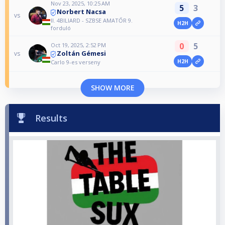
Nov 23, 2025, 10:25 AM
5
3
Norbert Nacsa
vs
II. 4BILIARD - SZBSE AMATŐR 9.
H2H
forduló
0
5
Oct 19, 2025, 2:52 PM
Zoltán Gémesi
vs
H2H
Carlo 9-es verseny
SHOW MORE
Results