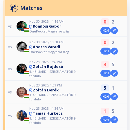
Matches
0
2
Nov 30, 2025, 11:16 AM
Komlósi Gábor
vs
H2H
OnePocket Magyarország
0
2
Nov 30, 2025, 10:38 AM
Andras Varadi
vs
H2H
OnePocket Magyarország
Nov 23, 2025, 1:50 PM
3
5
Zoltán Bujdosó
vs
II. 4BILIARD - SZBSE AMATŐR 9.
H2H
forduló
Nov 23, 2025, 1:09 PM
5
1
Zoltán Derék
vs
II. 4BILIARD - SZBSE AMATŐR 9.
H2H
forduló
Nov 23, 2025, 11:34 AM
1
5
Tamás Hürkecz
vs
II. 4BILIARD - SZBSE AMATŐR 9.
H2H
forduló