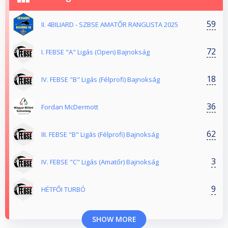
59
II. 4BILIARD - SZBSE AMATŐR RANGLISTA 2025
72
I. FEBSE "A" Ligás (Open) Bajnokság
18
IV. FEBSE "B" Ligás (Félprofi) Bajnokság
36
Fordan McDermott
62
III. FEBSE "B" Ligás (Félprofi) Bajnokság
3
IV. FEBSE "C" Ligás (Amatőr) Bajnokság
9
HÉTFŐI TURBÓ
SHOW MORE