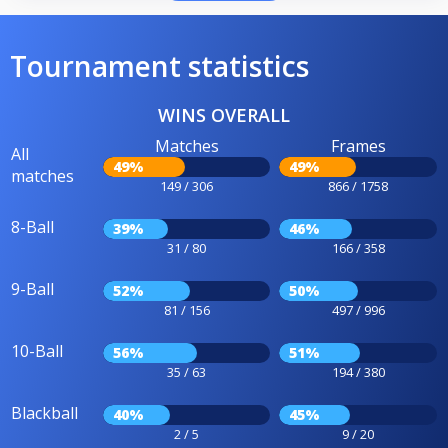
Tournament statistics
WINS OVERALL
Matches
Frames
All
49%
49%
matches
149 / 306
866 / 1758
8-Ball
39%
46%
31 / 80
166 / 358
9-Ball
52%
50%
81 / 156
497 / 996
10-Ball
56%
51%
35 / 63
194 / 380
Blackball
40%
45%
2 / 5
9 / 20