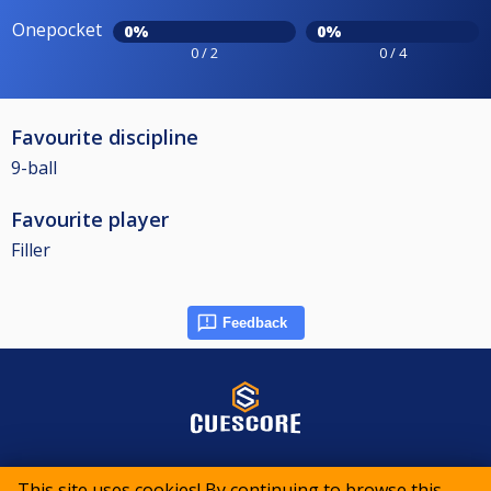
Onepocket
0%
0%
0 / 2
0 / 4
Favourite discipline
9-ball
Favourite player
Filler
Feedback
© 2015-2026 CueScore International
This site uses cookies! By continuing to browse this