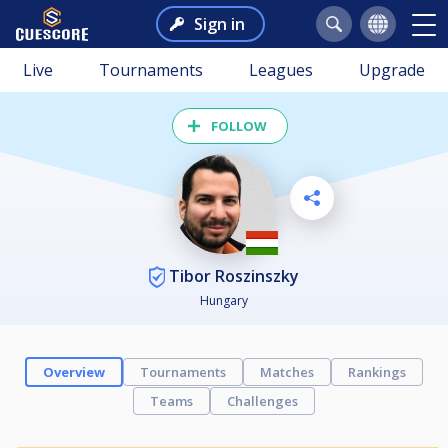
Sign in
Live
Tournaments
Leagues
Upgrade
FOLLOW
Tibor Roszinszky
Hungary
Overview
Tournaments
Matches
Rankings
Teams
Challenges