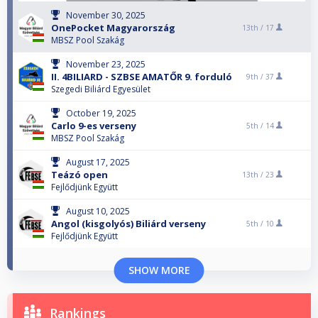
November 30, 2025
OnePocket Magyarország
13th /
17
MBSZ Pool Szakág
November 23, 2025
II. 4BILIARD - SZBSE AMATŐR 9. forduló
9th /
37
Szegedi Biliárd Egyesület
October 19, 2025
Carlo 9-es verseny
5th /
14
MBSZ Pool Szakág
August 17, 2025
Teázó open
13th /
23
Fejlődjünk Együtt
August 10, 2025
Angol (kisgolyós) Biliárd verseny
5th /
10
Fejlődjünk Együtt
SHOW MORE
Rankings