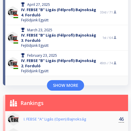
April 27, 2025
IV. FEBSE "B" Ligás (Félprofi) Bajnokság
33rd /
71
4. Forduló
Fejlődjünk Együtt
March 23, 2025
IV. FEBSE "B" Ligás (Félprofi) Bajnokság
1st /
64
3. Forduló
Fejlődjünk Együtt
February 23, 2025
IV. FEBSE "B" Ligás (Félprofi) Bajnokság
49th /
74
2. Forduló
Fejlődjünk Együtt
SHOW MORE
Rankings
46
I. FEBSE "A" Ligás (Open) Bajnokság