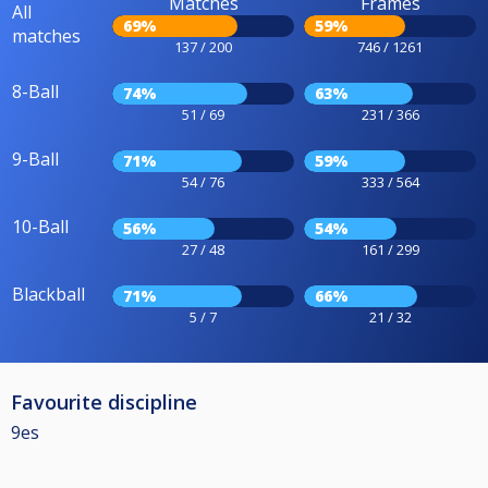
Matches
Frames
All
69%
59%
matches
137 / 200
746 / 1261
8-Ball
74%
63%
51 / 69
231 / 366
9-Ball
71%
59%
54 / 76
333 / 564
10-Ball
56%
54%
27 / 48
161 / 299
Blackball
71%
66%
5 / 7
21 / 32
Favourite discipline
9es