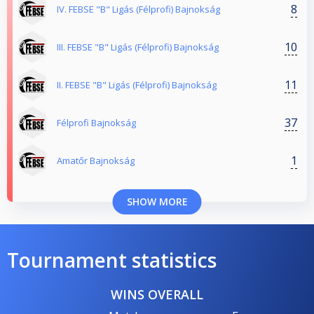
8
IV. FEBSE "B" Ligás (Félprofi) Bajnokság
10
III. FEBSE "B" Ligás (Félprofi) Bajnokság
11
II. FEBSE "B" Ligás (Félprofi) Bajnokság
37
Félprofi Bajnokság
1
Amatőr Bajnokság
SHOW MORE
Tournament statistics
WINS OVERALL