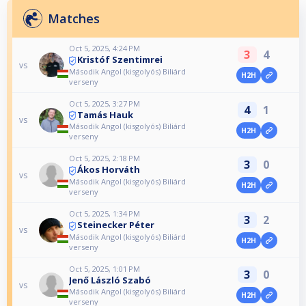
Matches
Oct 5, 2025, 4:24 PM
3
4
Kristóf Szentimrei
vs
Második Angol (kisgolyós) Biliárd
H2H
verseny
Oct 5, 2025, 3:27 PM
4
1
Tamás Hauk
vs
Második Angol (kisgolyós) Biliárd
H2H
verseny
Oct 5, 2025, 2:18 PM
3
0
Ákos Horváth
vs
Második Angol (kisgolyós) Biliárd
H2H
verseny
Oct 5, 2025, 1:34 PM
3
2
Steinecker Péter
vs
Második Angol (kisgolyós) Biliárd
H2H
verseny
Oct 5, 2025, 1:01 PM
3
0
Jenő László Szabó
vs
Második Angol (kisgolyós) Biliárd
H2H
verseny