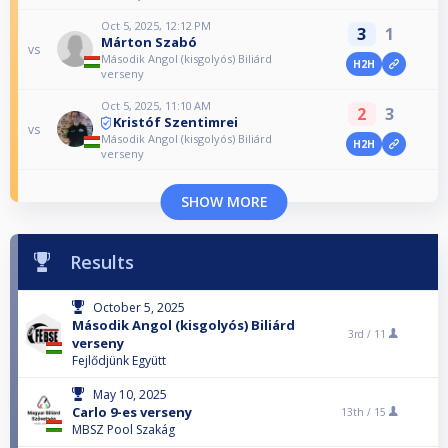
Oct 5, 2025, 12:12 PM
3
1
Márton Szabó
vs
Második Angol (kisgolyós) Biliárd
H2H
verseny
Oct 5, 2025, 11:10 AM
2
3
Kristóf Szentimrei
vs
Második Angol (kisgolyós) Biliárd
H2H
verseny
SHOW MORE
Results
October 5, 2025
Második Angol (kisgolyós) Biliárd
3rd /
11
verseny
Fejlődjünk Együtt
May 10, 2025
Carlo 9-es verseny
13th /
15
MBSZ Pool Szakág