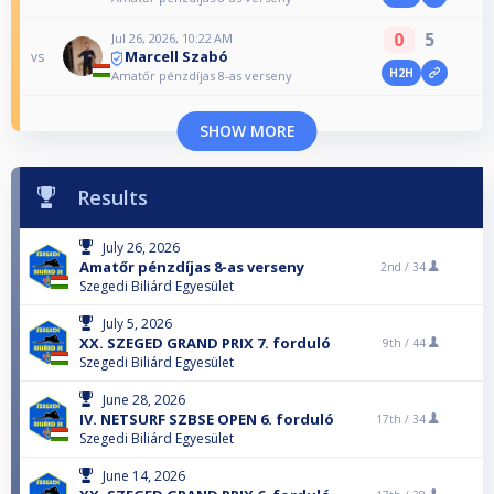
0
5
Jul 26, 2026, 10:22 AM
Marcell Szabó
vs
H2H
Amatőr pénzdíjas 8-as verseny
SHOW MORE
Results
July 26, 2026
Amatőr pénzdíjas 8-as verseny
2nd /
34
Szegedi Biliárd Egyesület
July 5, 2026
XX. SZEGED GRAND PRIX 7. forduló
9th /
44
Szegedi Biliárd Egyesület
June 28, 2026
IV. NETSURF SZBSE OPEN 6. forduló
17th /
34
Szegedi Biliárd Egyesület
June 14, 2026