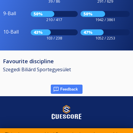
39 / 86
291 / 629
9-Ball
50%
50%
210 / 417
1942 / 3861
10-Ball
43%
47%
103 / 238
1052 / 2253
Favourite discipline
Szegedi Biliárd Sportegyesület
Feedback
© 2015-2026 CueScore International