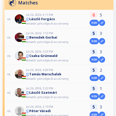
Matches
0
5
Jul 26, 2026, 9:11 PM
László Forgács
vs
H2H
Amatőr pénzdíjas 8-as verseny
5
3
Jul 26, 2026, 7:12 PM
Benedek Gorbai
vs
H2H
Amatőr pénzdíjas 8-as verseny
5
3
Jul 26, 2026, 5:23 PM
Csaba Grünwald
vs
H2H
Amatőr pénzdíjas 8-as verseny
5
2
Jul 26, 2026, 4:20 PM
Tamás Marschalek
vs
H2H
Amatőr pénzdíjas 8-as verseny
5
1
Jul 26, 2026, 3:22 PM
László Szatmári
vs
H2H
Amatőr pénzdíjas 8-as verseny
5
3
Jul 26, 2026, 2:15 PM
Péter Váradi
vs
H2H
Amatőr pénzdíjas 8-as verseny