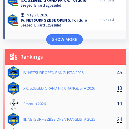
XX. SZEGED GRAND PRIX 6. forduló
17th /
38
Szegedi Biliárd Egyesület
May 31, 2026
IV. NETSURF SZBSE OPEN 5. forduló
5th /
41
Szegedi Biliárd Egyesület
SHOW MORE
Rankings
46
IV. NETSURF OPEN RANGLISTA 2026
13
XX. SZEGED GRAND PRIX RANGLISTA 2026
10
Sezona 2026
24
III. NETSURF-SZBSE OPEN RANGLISTA 2025