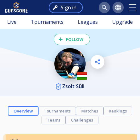
Sign in
Live
Tournaments
Leagues
Upgrade
FOLLOW
Zsolt Süli
Overview
Tournaments
Matches
Rankings
Teams
Challenges