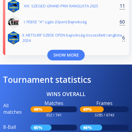
11
XIX. SZEGED GRAND PRIX RANGLISTA 2025
60
I. FEBSE "A" Ligás (Open) Bajnokság
II. NETSURF SZBSE OPEN bajnokság összesített ranglista
6
2024
SHOW MORE
Tournament statistics
WINS OVERALL
Matches
Frames
All
48%
49%
matches
352 / 741
3285 / 6743
8-Ball
45%
46%