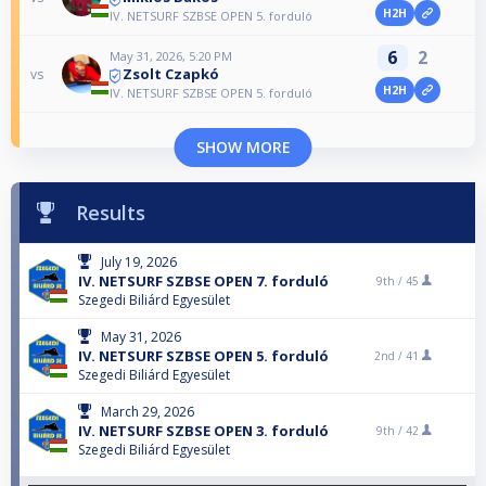
H2H
IV. NETSURF SZBSE OPEN 5. forduló
6
2
May 31, 2026, 5:20 PM
Zsolt Czapkó
vs
H2H
IV. NETSURF SZBSE OPEN 5. forduló
SHOW MORE
Results
July 19, 2026
IV. NETSURF SZBSE OPEN 7. forduló
9th /
45
Szegedi Biliárd Egyesület
May 31, 2026
IV. NETSURF SZBSE OPEN 5. forduló
2nd /
41
Szegedi Biliárd Egyesület
March 29, 2026
IV. NETSURF SZBSE OPEN 3. forduló
9th /
42
Szegedi Biliárd Egyesület