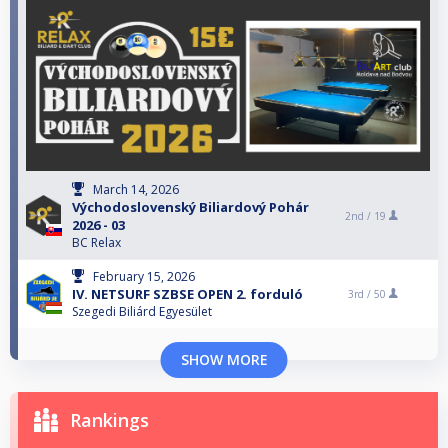
March 14, 2026
Východoslovenský Biliardový Pohár
2nd /
19
2026 - 03
BC Relax
February 15, 2026
IV. NETSURF SZBSE OPEN 2. forduló
3rd /
50
Szegedi Biliárd Egyesület
SHOW MORE
Rankings