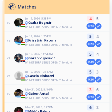
Matches
4
5
Jul 19, 2026, 5:38 PM
Csaba Bognár
vs
H2H
IV. NETSURF SZBSE OPEN 7. forduló
5
4
Jul 19, 2026, 1:25 PM
Krisztián Katona
vs
H2H
IV. NETSURF SZBSE OPEN 7. forduló
5
4
Jul 19, 2026, 11:54 AM
Goran Vujosevic
vs
H2H
IV. NETSURF SZBSE OPEN 7. forduló
5
3
Jul 19, 2026, 10:31 AM
Laszlo Rinkoczi
vs
H2H
IV. NETSURF SZBSE OPEN 7. forduló
3
6
May 31, 2026, 8:40 PM
Gabor Antal
vs
H2H
IV. NETSURF SZBSE OPEN 5. forduló
6
2
May 31, 2026, 6:27 PM
Miklós Bakos
vs