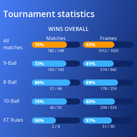
Tournament statistics
WINS OVERALL
Matches
Frames
All
73%
62%
matches
182 / 248
1012 / 1625
9-Ball
72%
61%
103 / 143
574 / 942
8-Ball
80%
69%
37 / 46
178 / 259
10-Ball
73%
63%
40 / 55
209 / 334
XT Rules
50%
57%
2 / 4
51 / 90