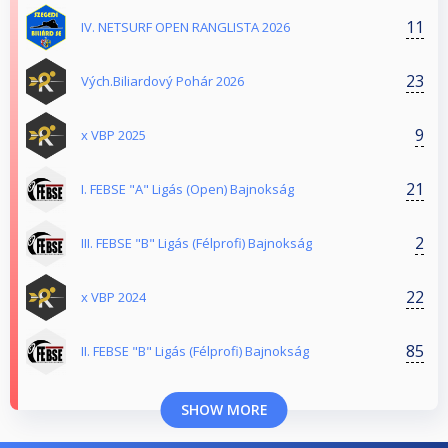
11
IV. NETSURF OPEN RANGLISTA 2026
23
Vých.Biliardový Pohár 2026
9
x VBP 2025
21
I. FEBSE "A" Ligás (Open) Bajnokság
2
III. FEBSE "B" Ligás (Félprofi) Bajnokság
22
x VBP 2024
85
II. FEBSE "B" Ligás (Félprofi) Bajnokság
SHOW MORE