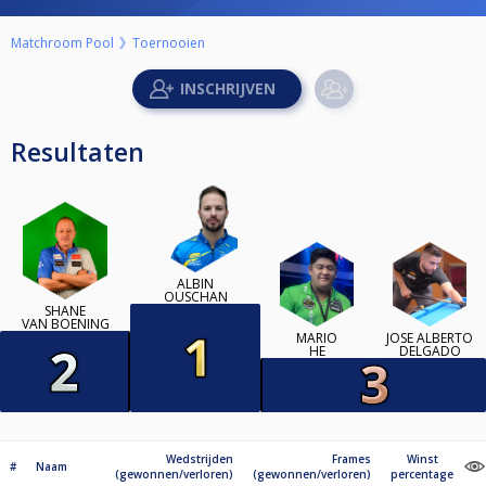
Matchroom Pool
Toernooien
Resultaten
ALBIN
OUSCHAN
SHANE
VAN BOENING
MARIO
JOSÉ ALBERTO
HE
DELGADO
Wedstrijden
Frames
Winst
#
Naam
(gewonnen/verloren)
(gewonnen/verloren)
percentage