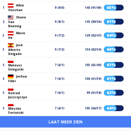
Albin
65%
1
9 (9/0)
140 (91/49)
Ouschan
Shane
61%
2
9 (8/1)
145 (89/56)
Van
Boening
Mario
64%
3
9 (7/2)
129 (82/47)
He
José
60%
3
9 (7/2)
136 (82/54)
Alberto
Delgado
61%
5
7 (6/1)
103 (63/40)
Mateusz
Śniegocki
Joshua
61%
5
7 (6/1)
100 (61/39)
Filler
62%
5
7 (6/1)
99 (61/38)
Konrad
Juszczyszyn
64%
5
7 (6/1)
103 (66/37)
Mieszko
Fortuński
LAAT MEER ZIEN