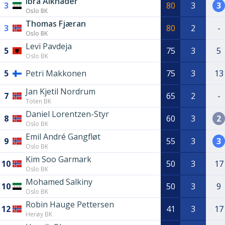
Ibra Alkhader
3
80
3
3
Oslo BK
Thomas Fjæran
3
80
2
-
Oslo BK
Levi Pavdeja
5
75
3
5
Oslo BK
5
Petri Makkonen
75
3
13
Jan Kjetil Nordrum
7
65
2
-
Toten BK
Daniel Lorentzen-Styr
8
60
3
2
Oslo BK
Emil André Gangfløt
9
55
3
3
Oslo BK
Kim Soo Garmark
10
50
3
17
Oslo BK
Mohamed Salkiny
10
50
3
9
Oslo BK
Robin Hauge Pettersen
12
41
3
17
Herøy BK