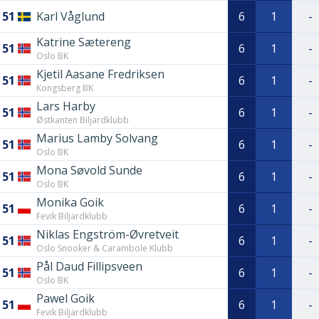
51
Karl Våglund
6
1
-
Katrine Sætereng
51
6
1
-
Oslo BK
Kjetil Aasane Fredriksen
51
6
1
-
Kongsberg BK
Lars Harby
51
6
1
-
Østkanten Biljardklubb
Marius Lamby Solvang
51
6
1
-
Oslo BK
Mona Søvold Sunde
51
6
1
-
Oslo BK
Monika Goik
51
6
1
-
Fevik Biljardklubb
Niklas Engström-Øvretveit
51
6
1
-
Oslo Snooker & Carambole Klubb
Pål Daud Fillipsveen
51
6
1
-
Oslo BK
Pawel Goik
51
6
1
-
Fevik Biljardklubb