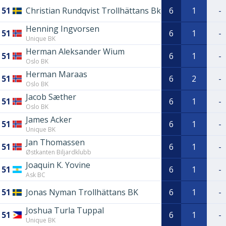
51
Christian Rundqvist Trollhättans Bk
6
1
-
Henning Ingvorsen
51
6
1
-
Unique BK
Herman Aleksander Wium
51
6
1
-
Oslo BK
Herman Maraas
51
6
2
-
Oslo BK
Jacob Sæther
51
6
1
-
Oslo BK
James Acker
51
6
1
-
Unique BK
Jan Thomassen
51
6
1
-
Østkanten Biljardklubb
Joaquin K. Yovine
51
6
1
-
Ask BC
51
Jonas Nyman Trollhättans BK
6
1
-
Joshua Turla Tuppal
51
6
1
-
Unique BK