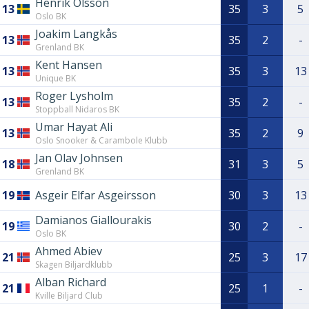
Henrik Olsson
13
35
3
5
Oslo BK
Joakim Langkås
13
35
2
-
Grenland BK
Kent Hansen
13
35
3
13
Unique BK
Roger Lysholm
13
35
2
-
Stoppball Nidaros BK
Umar Hayat Ali
13
35
2
9
Oslo Snooker & Carambole Klubb
Jan Olav Johnsen
18
31
3
5
Grenland BK
19
Asgeir Elfar Asgeirsson
30
3
13
Damianos Giallourakis
19
30
2
-
Oslo BK
Ahmed Abiev
21
25
3
17
Skagen Biljardklubb
Alban Richard
21
25
1
-
Kville Biljard Club