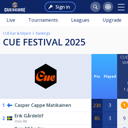
Sign in
Live
Tournaments
Leagues
Upgrade
CUE bar & biljard
Rankings
CUE FESTIVAL 2025
CUE 
WA
Pts
Played
1.
1
Casper Cappe Matikainen
3
1
230
Erik Gårdelöf
2
85
3
9
Oslo BK