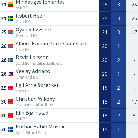
Mindaugas Jomantas
21
25
3
25
Ask BC
Robert Hedin
21
25
3
25
Oslo BK
Øyvind Løvseth
25
21
3
17
Grenland BK
Albert-Roman Borrie Stensrød
26
20
1
-
Oslo BK
David Larsson
26
20
2
-
Stockholms Biljardsällskap
Veejay Adriano
26
20
1
-
Grenland BK
Egil Arne Sørensen
29
16
2
-
Oslo BK
Christian Wikeby
30
15
2
17
Østkanten Biljardklubb
Kim Bjørnstad
30
15
2
5
Ask BC
Kochar Habib Mushir
30
15
1
-
Kville Biljard Club