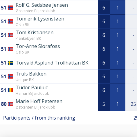
Rolf G. Sedsbøe Jensen
51
6
1
-
Østkanten Biljardklubb
Tom erik Lysenstøen
51
6
1
-
Oslo BK
Tom Kristiansen
51
6
1
-
Plankebyen BK
Tor-Arne Slorafoss
51
6
1
-
Oslo BK
51
Torvald Asplund Trollhättan BK
6
1
-
Truls Bakken
51
6
1
-
Unique BK
Tudor Pauliuc
51
6
1
-
Hamar Biljardklubb
Marie Hoff Petersen
80
5
1
25
Østkanten Biljardklubb
Participants / from this ranking
2