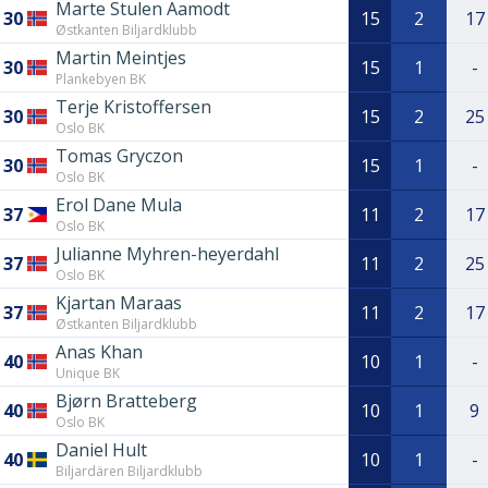
Marte Stulen Aamodt
30
15
2
17
Østkanten Biljardklubb
Martin Meintjes
30
15
1
-
Plankebyen BK
Terje Kristoffersen
30
15
2
25
Oslo BK
Tomas Gryczon
30
15
1
-
Oslo BK
Erol Dane Mula
37
11
2
17
Oslo BK
Julianne Myhren-heyerdahl
37
11
2
25
Oslo BK
Kjartan Maraas
37
11
2
17
Østkanten Biljardklubb
Anas Khan
40
10
1
-
Unique BK
Bjørn Bratteberg
40
10
1
9
Oslo BK
Daniel Hult
40
10
1
-
Biljardären Biljardklubb