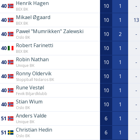
Henrik Hagen
40
10
1
-
BEX BK
Mikael Øgaard
40
10
1
13
BEX BK
Paweł "Mumrikken" Zalewski
40
10
2
-
Oslo BK
Robert Farinetti
40
10
1
-
BEX BK
Robin Nathan
40
10
1
-
Unique BK
Ronny Oldervik
40
10
1
-
Stoppball Nidaros BK
Rune Vestøl
40
10
1
-
Fevik Biljardklubb
Stian Wium
40
10
1
-
Oslo BK
Anders Valde
51
6
1
-
Unique BK
Christian Hedin
51
6
1
-
Oslo BK