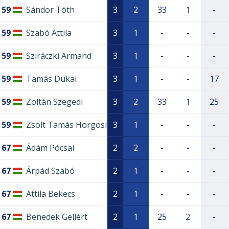
59
Sándor Tóth
3
2
33
1
-
59
Szabó Attila
3
1
-
-
-
59
Sziráczki Armand
3
1
-
-
-
59
Tamás Dukai
3
1
-
-
17
59
Zoltán Szegedi
3
2
33
1
25
59
Zsolt Tamás Horgosi
3
1
-
-
-
67
Ádám Pócsai
2
2
-
-
-
67
Árpád Szabó
2
1
-
-
-
67
Attila Bekecs
2
1
-
-
-
67
Benedek Gellért
2
1
25
2
-