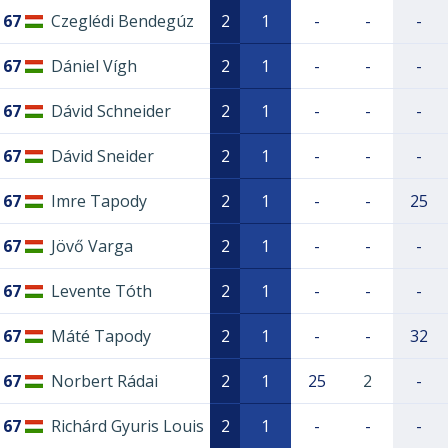
67
Czeglédi Bendegúz
2
1
-
-
-
67
Dániel Vígh
2
1
-
-
-
67
Dávid Schneider
2
1
-
-
-
67
Dávid Sneider
2
1
-
-
-
67
Imre Tapody
2
1
-
-
25
67
Jövő Varga
2
1
-
-
-
67
Levente Tóth
2
1
-
-
-
67
Máté Tapody
2
1
-
-
32
67
Norbert Rádai
2
1
25
2
-
67
Richárd Gyuris Louis
2
1
-
-
-