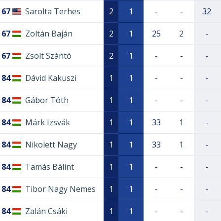
67
Sarolta Terhes
2
1
-
-
32
67
Zoltán Baján
2
1
25
2
-
67
Zsolt Szántó
2
1
-
-
-
84
Dávid Kakuszi
1
1
-
-
-
84
Gábor Tóth
1
1
-
-
-
84
Márk Izsvák
1
1
33
1
-
84
Nikolett Nagy
1
1
33
1
-
84
Tamás Bálint
1
1
-
-
-
84
Tibor Nagy Nemes
1
1
-
-
-
84
Zalán Csáki
1
1
-
-
-