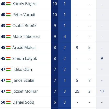
40
Károly Bögre
10
1
-
-
-
40
Péter Váradi
10
1
-
-
-
43
Csaba Bebők
9
1
-
-
-
43
Máté Táborosi
9
4
-
-
-
45
Árpád Makai
8
2
9
5
-
45
Simon Latyák
8
2
-
-
9
47
Ildikó Oláh
7
2
-
-
-
47
Janos Szalai
7
1
5
7
-
47
József Molnár
7
3
25
2
17
50
Dániel Soós
6
3
-
-
-