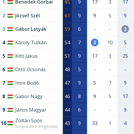
1
Benedek Gorbai
9
17
3
17
95
2
József Szél
61
9
9
5
9
3
Gábor Latyák
59
6
-
-
2
4
Károly Tulkán
54
7
3
10
5
5
Kitti Jakus
51
9
17
3
25
6
Ottó Ocsonás
48
5
-
-
-
7
Imre Bodó
47
9
5
7
9
8
Gabor Nagy
46
8
9
5
17
9
János Magyar
44
6
-
-
9
Zoltán Soós
10
43
9
33
1
4
Szegedi Biliárd Egyesület