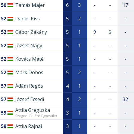
50
Tamás Majer
6
3
-
-
17
52
Dániel Kiss
5
2
-
-
-
52
Gábor Zákány
5
1
9
5
-
52
József Nagy
5
1
-
-
-
52
Kovács Máté
5
1
-
-
-
52
Márk Dobos
5
2
-
-
-
57
Ádám Regős
4
1
-
-
-
57
József Ecsedi
4
2
-
-
32
Attila Greguska
59
3
1
-
-
-
Szegedi Biliárd Egyesület
59
Attila Rajnai
3
1
-
-
-