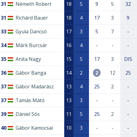
31
Németh Robert
18
5
9
5
32
31
Richárd Bauer
18
4
17
3
9
33
Gyula Dancsó
17
3
5
7
-
34
Márk Burcsár
16
4
-
-
-
35
Anita Nagy
15
5
17
3
DIS
36
Gábor Banga
14
2
2
12
25
37
Gábor Madarász
13
4
25
2
-
37
Tamás Mátó
13
3
-
-
-
39
Dániel Sós
11
5
25
2
-
40
Gábor Kamocsai
10
3
-
-
-