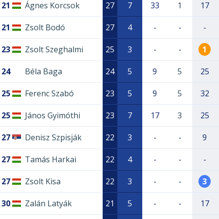
21
Ágnes Korcsok
27
7
33
1
17
21
Zsolt Bodó
27
4
-
-
-
23
Zsolt Szeghalmi
25
3
-
-
1
24
Béla Baga
24
5
9
5
25
25
Ferenc Szabó
23
5
9
5
32
25
János Gyimóthi
23
7
17
3
25
27
Denisz Szpisják
22
3
-
-
9
27
Tamás Harkai
22
4
-
-
-
27
Zsolt Kisa
22
3
-
-
3
30
Zalán Latyák
21
5
-
-
17