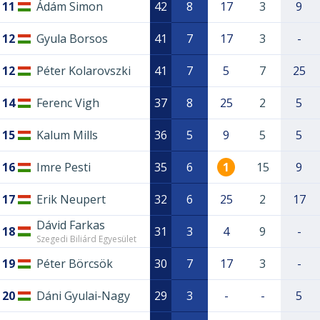
11
Ádám Simon
42
8
17
3
9
12
Gyula Borsos
41
7
17
3
-
12
Péter Kolarovszki
41
7
5
7
25
14
Ferenc Vigh
37
8
25
2
5
15
Kalum Mills
36
5
9
5
5
16
Imre Pesti
35
6
1
15
9
17
Erik Neupert
32
6
25
2
17
Dávid Farkas
18
31
3
4
9
-
Szegedi Biliárd Egyesület
19
Péter Börcsök
30
7
17
3
-
20
Dáni Gyulai-Nagy
29
3
-
-
5