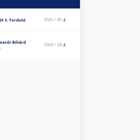
25th /
45
X 5. forduló
atőr Biliárd
33rd /
38
ó