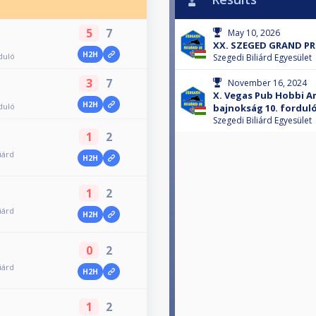
5
7
May 10, 2026
XX. SZEGED GRAND PRI
H2H
duló
Szegedi Biliárd Egyesület
3
7
November 16, 2024
X. Vegas Pub Hobbi Am
H2H
duló
bajnokság 10. fordul
Szegedi Biliárd Egyesület
1
2
iárd
H2H
1
2
iárd
H2H
0
2
iárd
H2H
1
2