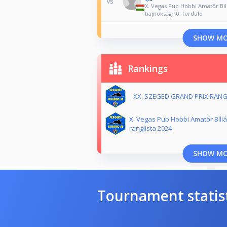
vs
X. Vegas Pub Hobbi Amatőr Bil
bajnokság 10. forduló
SHOW M
Rankings
XX. SZEGED GRAND PRIX RANG
X. Vegas Pub Hobbi Amatőr Bili
ranglista 2024
SHOW M
Tournament statis