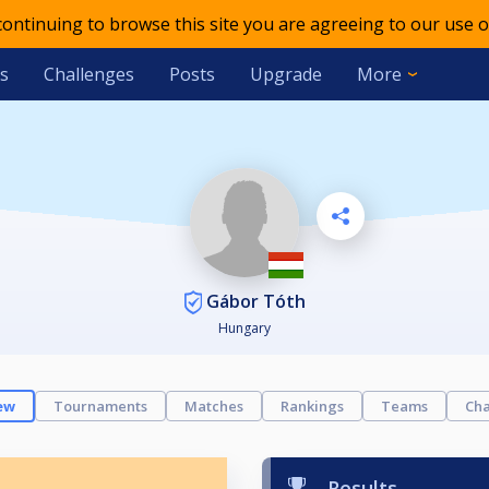
 continuing to browse this site you are agreeing to our use o
s
Challenges
Posts
Upgrade
More
Gábor Tóth
Hungary
ew
Tournaments
Matches
Rankings
Teams
Cha
Results