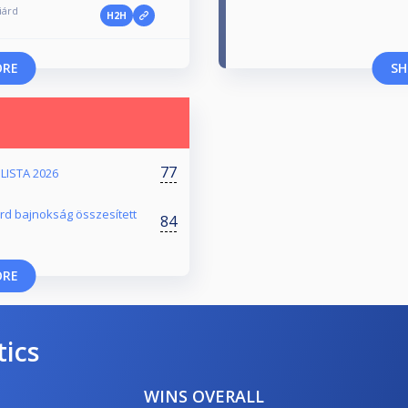
iárd
H2H
ORE
SH
77
LISTA 2026
árd bajnokság összesített
84
ORE
tics
WINS OVERALL