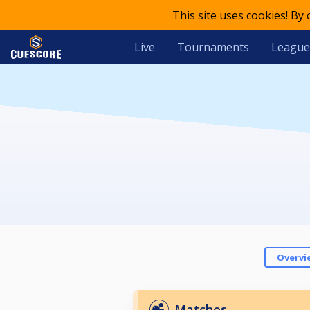
This site uses cookies! By
Live
Tournaments
League
Overvi
Matches