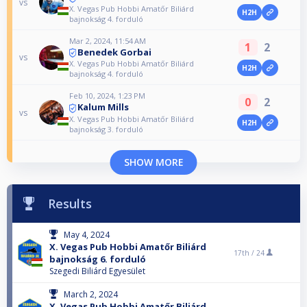
vs
X. Vegas Pub Hobbi Amatőr Biliárd
H2H
bajnokság 4. forduló
Mar 2, 2024, 11:54 AM
1
2
Benedek Gorbai
vs
X. Vegas Pub Hobbi Amatőr Biliárd
H2H
bajnokság 4. forduló
Feb 10, 2024, 1:23 PM
0
2
Kalum Mills
vs
X. Vegas Pub Hobbi Amatőr Biliárd
H2H
bajnokság 3. forduló
SHOW MORE
Results
May 4, 2024
X. Vegas Pub Hobbi Amatőr Biliárd
17th /
24
bajnokság 6. forduló
Szegedi Biliárd Egyesület
March 2, 2024
X. Vegas Pub Hobbi Amatőr Biliárd