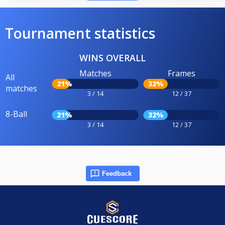
Tournament statistics
WINS OVERALL
Matches
Frames
All
21%
32%
matches
3 / 14
12 / 37
8-Ball
21%
32%
3 / 14
12 / 37
Feedback