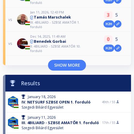
forduló
Jan 11, 2026, 12:43 PM
3
5
Tamás Marschalek
vs
III. 4BILIARD - SZBSE AMATŐR 1.
H2H
forduló
Dec 14, 2025, 11:49 AM
0
5
Benedek Gorbai
vs
II. 4BILIARD - SZBSE AMATŐR 10.
H2H
forduló
SHOW MORE
Results
January 18, 2026
IV. NETSURF SZBSE OPEN 1. forduló
49th /
55
Szegedi Biliárd Egyesület
January 11, 2026
III. 4BILIARD - SZBSE AMATŐR 1. forduló
17th /
55
Szegedi Biliárd Egyesület