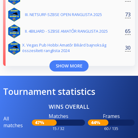
73
III. NETSURF-SZBSE OPEN RANGLISTA 2025
65
II. 4BILIARD - SZBSE AMATŐR RANGLISTA 2025
X. Vegas Pub Hobbi Amatőr Biliárd bajnokság
30
összesített ranglista 2024
SHOW MORE
Tournament statistics
WINS OVERALL
Matches
Frames
All
47%
44%
matches
15 / 32
60 / 135