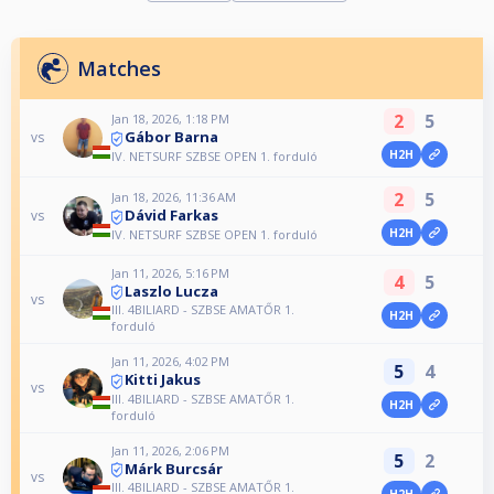
Matches
2
5
Jan 18, 2026, 1:18 PM
Gábor Barna
vs
H2H
IV. NETSURF SZBSE OPEN 1. forduló
2
5
Jan 18, 2026, 11:36 AM
Dávid Farkas
vs
H2H
IV. NETSURF SZBSE OPEN 1. forduló
Jan 11, 2026, 5:16 PM
4
5
Laszlo Lucza
vs
III. 4BILIARD - SZBSE AMATŐR 1.
H2H
forduló
Jan 11, 2026, 4:02 PM
5
4
Kitti Jakus
vs
III. 4BILIARD - SZBSE AMATŐR 1.
H2H
forduló
Jan 11, 2026, 2:06 PM
5
2
Márk Burcsár
vs
III. 4BILIARD - SZBSE AMATŐR 1.
H2H