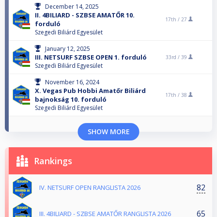
December 14, 2025
II. 4BILIARD - SZBSE AMATŐR 10.
17th /
27
forduló
Szegedi Biliárd Egyesület
January 12, 2025
III. NETSURF SZBSE OPEN 1. forduló
33rd /
39
Szegedi Biliárd Egyesület
November 16, 2024
X. Vegas Pub Hobbi Amatőr Biliárd
17th /
38
bajnokság 10. forduló
Szegedi Biliárd Egyesület
SHOW MORE
Rankings
82
IV. NETSURF OPEN RANGLISTA 2026
65
III. 4BILIARD - SZBSE AMATŐR RANGLISTA 2026