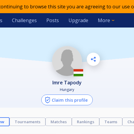
 continuing to browse this site you are agreeing to our use o
s
Challenges
Posts
Upgrade
More
Imre Tapody
Hungary
Claim this profile
ew
Tournaments
Matches
Rankings
Teams
Cha