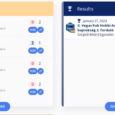
Results
January 27, 2024
0
2
X. Vegas Pub Hobbi Am
iárd
bajnokság 2. forduló
H2H
Szegedi Biliárd Egyesület
2
1
iárd
H2H
0
2
iárd
H2H
0
2
iárd
H2H
ORE
SH