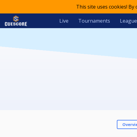
This site uses cookies! By
Live
Tournaments
League
Overvi