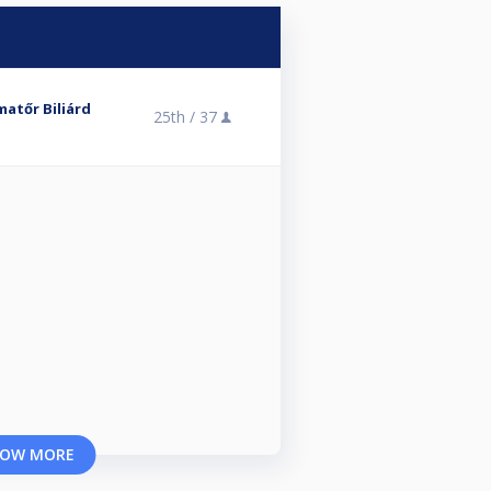
atőr Biliárd
25th /
37
OW MORE