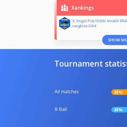
Rankings
X. Vegas Pub Hobbi Amatőr Bili
ranglista 2024
SHOW M
Tournament statis
All matches
25%
8-Ball
25%