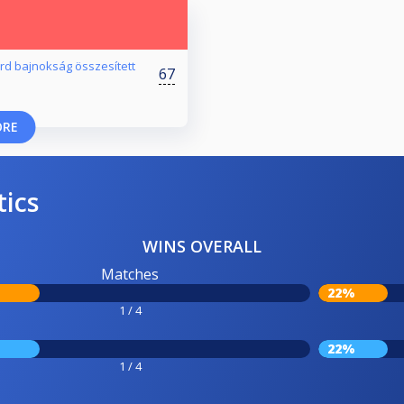
árd bajnokság összesített
67
ORE
tics
WINS OVERALL
Matches
22%
1 / 4
22%
1 / 4