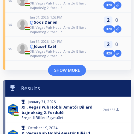
vs
XII. Vegas Pub Hobbi Amatőr Biliárd
H2H
bajnokság 2. forduló
Jan 31, 2026, 1:52 PM
2
0
Soos Dániel
vs
XII. Vegas Pub Hobbi Amatőr Biliárd
H2H
bajnokság 2. forduló
Jan 31, 2026, 1:04 PM
2
0
József Szél
vs
XII. Vegas Pub Hobbi Amatőr Biliárd
H2H
bajnokság 2. forduló
SHOW MORE
Results
January 31, 2026
XII. Vegas Pub Hobbi Amatőr Biliárd
2nd /
35
bajnokság 2. forduló
Szegedi Biliárd Egyesület
October 19, 2024
X. Vegas Pub Hobbi Amatőr Biliárd