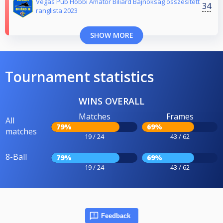
Vegas Pub Hobbi Amatőr Biliárd Bajnokság összesített
34
ranglista 2023
SHOW MORE
Tournament statistics
WINS OVERALL
Matches
Frames
All
79%
69%
matches
19 / 24
43 / 62
8-Ball
79%
69%
19 / 24
43 / 62
Feedback