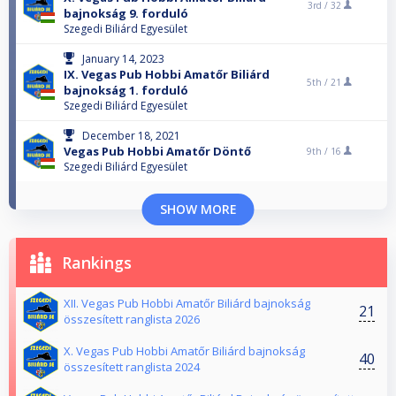
3rd /
32
bajnokság 9. forduló
Szegedi Biliárd Egyesület
January 14, 2023
IX. Vegas Pub Hobbi Amatőr Biliárd
5th /
21
bajnokság 1. forduló
Szegedi Biliárd Egyesület
December 18, 2021
Vegas Pub Hobbi Amatőr Döntő
9th /
16
Szegedi Biliárd Egyesület
SHOW MORE
Rankings
XII. Vegas Pub Hobbi Amatőr Biliárd bajnokság
21
összesített ranglista 2026
X. Vegas Pub Hobbi Amatőr Biliárd bajnokság
40
összesített ranglista 2024