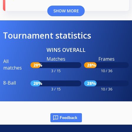
SHOW MORE
Tournament statistics
WINS OVERALL
Matches
Frames
All
20%
28%
matches
3 / 15
10 / 36
8-Ball
20%
28%
3 / 15
10 / 36
Feedback