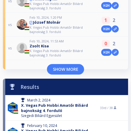
vs
X. Vegas Pub Hobbi Amatőr Biliárd
H2H
bajnokság 3. forduló
Feb 10, 2024, 1:20 PM
1
2
József Molnár
vs
X. Vegas Pub Hobbi Amatőr Biliárd
H2H
bajnokság 3. forduló
Feb 10, 2024, 11:53 AM
0
2
Zsolt Kisa
vs
X. Vegas Pub Hobbi Amatőr Biliárd
H2H
bajnokság 3. forduló
SHOW MORE
Results
March 2, 2024
X. Vegas Pub Hobbi Amatőr Biliárd
33rd /
38
bajnokság 4. forduló
Szegedi Biliárd Egyesület
February 10, 2024
X. Vegas Pub Hobbi Amatőr Biliárd