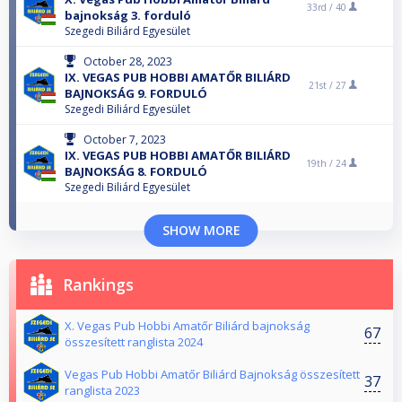
33rd /
40
bajnokság 3. forduló
Szegedi Biliárd Egyesület
October 28, 2023
IX. VEGAS PUB HOBBI AMATŐR BILIÁRD
21st /
27
BAJNOKSÁG 9. FORDULÓ
Szegedi Biliárd Egyesület
October 7, 2023
IX. VEGAS PUB HOBBI AMATŐR BILIÁRD
19th /
24
BAJNOKSÁG 8. FORDULÓ
Szegedi Biliárd Egyesület
SHOW MORE
Rankings
X. Vegas Pub Hobbi Amatőr Biliárd bajnokság
67
összesített ranglista 2024
Vegas Pub Hobbi Amatőr Biliárd Bajnokság összesített
37
ranglista 2023