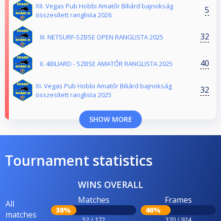
XII. Vegas Pub Hobbi Amatőr Biliárd bajnokság
5
összesített ranglista 2026
32
III. NETSURF-SZBSE OPEN RANGLISTA 2025
40
II. 4BILIARD - SZBSE AMATŐR RANGLISTA 2025
XI. Vegas Pub Hobbi Amatőr Biliárd bajnokság
32
összesített ranglista 2025
SHOW MORE
Tournament statistics
WINS OVERALL
Matches
Frames
All
30%
40%
matches
52 / 172
370 / 924