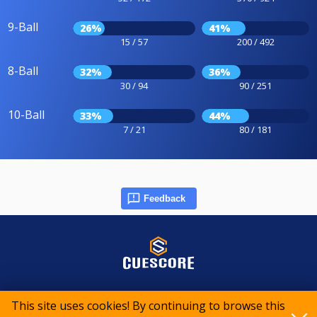
9-Ball
26%
41%
15 / 57
200 / 492
8-Ball
32%
36%
30 / 94
90 / 251
10-Ball
33%
44%
7 / 21
80 / 181
Feedback
© 2015-2026 CueScore International
This site uses cookies! By continuing to browse this