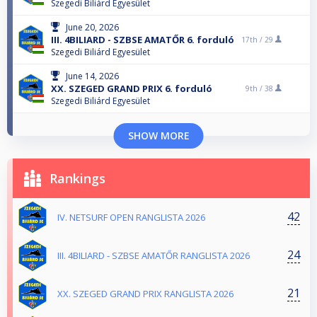
Szegedi Biliárd Egyesület
June 20, 2026
III. 4BILIARD - SZBSE AMATŐR 6. forduló
17th /
29
Szegedi Biliárd Egyesület
June 14, 2026
XX. SZEGED GRAND PRIX 6. forduló
9th /
38
Szegedi Biliárd Egyesület
SHOW MORE
Rankings
42
IV. NETSURF OPEN RANGLISTA 2026
24
III. 4BILIARD - SZBSE AMATŐR RANGLISTA 2026
21
XX. SZEGED GRAND PRIX RANGLISTA 2026