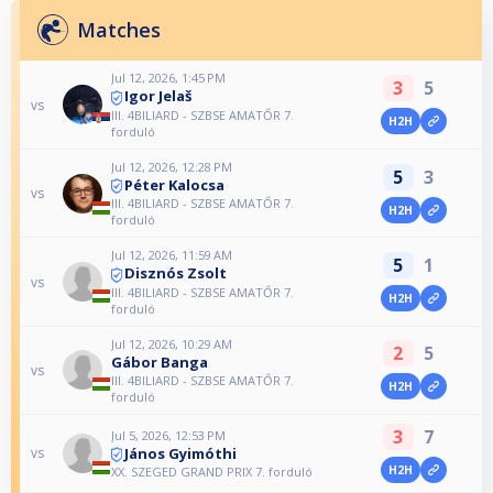
Matches
Jul 12, 2026, 1:45 PM
3
5
Igor Jelaš
vs
III. 4BILIARD - SZBSE AMATŐR 7.
H2H
forduló
Jul 12, 2026, 12:28 PM
5
3
Péter Kalocsa
vs
III. 4BILIARD - SZBSE AMATŐR 7.
H2H
forduló
Jul 12, 2026, 11:59 AM
5
1
Disznós Zsolt
vs
III. 4BILIARD - SZBSE AMATŐR 7.
H2H
forduló
Jul 12, 2026, 10:29 AM
2
5
Gábor Banga
vs
III. 4BILIARD - SZBSE AMATŐR 7.
H2H
forduló
3
7
Jul 5, 2026, 12:53 PM
János Gyimóthi
vs
H2H
XX. SZEGED GRAND PRIX 7. forduló