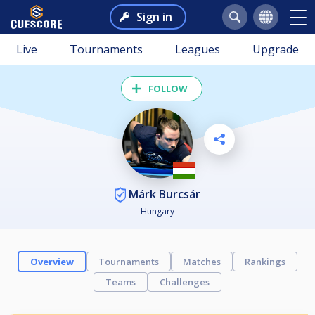
Sign in
Live
Tournaments
Leagues
Upgrade
FOLLOW
Márk Burcsár
Hungary
Overview
Tournaments
Matches
Rankings
Teams
Challenges