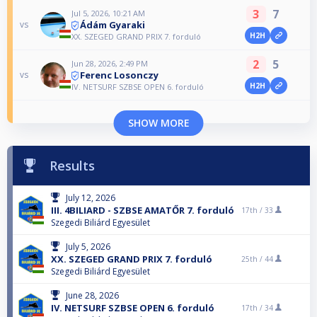
3
7
Jul 5, 2026, 10:21 AM
Ádám Gyaraki
vs
H2H
XX. SZEGED GRAND PRIX 7. forduló
2
5
Jun 28, 2026, 2:49 PM
Ferenc Losonczy
vs
H2H
IV. NETSURF SZBSE OPEN 6. forduló
SHOW MORE
Results
July 12, 2026
III. 4BILIARD - SZBSE AMATŐR 7. forduló
17th /
33
Szegedi Biliárd Egyesület
July 5, 2026
XX. SZEGED GRAND PRIX 7. forduló
25th /
44
Szegedi Biliárd Egyesület
June 28, 2026
IV. NETSURF SZBSE OPEN 6. forduló
17th /
34