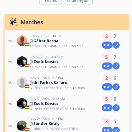
Teams
Challenges
Matches
2
7
Jun 14, 2026, 1:18 PM
Gábor Barna
vs
H2H
XX. SZEGED GRAND PRIX 6. forduló
5
7
Jun 14, 2026, 11:49 AM
Zsolt Kovács
vs
H2H
XX. SZEGED GRAND PRIX 6. forduló
2
6
May 31, 2026, 1:08 PM
dr. Farkas Szilárd
vs
H2H
IV. NETSURF SZBSE OPEN 5. forduló
5
6
May 31, 2026, 10:18 AM
Zsolt Kovács
vs
H2H
IV. NETSURF SZBSE OPEN 5. forduló
May 24, 2026, 1:14 PM
3
5
Sándor Király
vs
III. 4BILIARD - SZBSE AMATŐR 5.
H2H