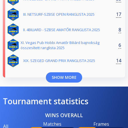
17
III. NETSURF-SZBSE OPEN RANGLISTA 2025
8
II. 4BILIARD - SZBSE AMATŐR RANGLISTA 2025
XI. Vegas Pub Hobbi Amatőr Biliárd bajnokság
6
összesített ranglista 2025
14
XIX. SZEGED GRAND PRIX RANGLISTA 2025
SHOW MORE
Tournament statistics
WINS OVERALL
Matches
Frames
All