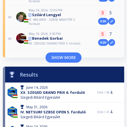
forduló
May 24, 2026, 12:05 PM
3
5
Szilárd Lengyel
vs
III. 4BILIARD - SZBSE AMATŐR 5.
H2H
forduló
5
7
May 10, 2026, 3:45 PM
Benedek Gorbai
vs
H2H
XX. SZEGED GRAND PRIX 5. forduló
SHOW MORE
Results
June 14, 2026
XX. SZEGED GRAND PRIX 6. forduló
33rd /
38
Szegedi Biliárd Egyesület
May 31, 2026
IV. NETSURF SZBSE OPEN 5. forduló
33rd /
41
Szegedi Biliárd Egyesület
May 24, 2026