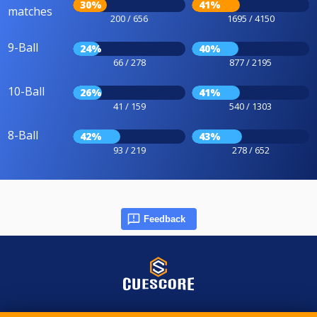
30%
41%
matches
200 / 656
1695 / 4150
9-Ball
24%
40%
66 / 278
877 / 2195
10-Ball
26%
41%
41 / 159
540 / 1303
8-Ball
42%
43%
93 / 219
278 / 652
Feedback