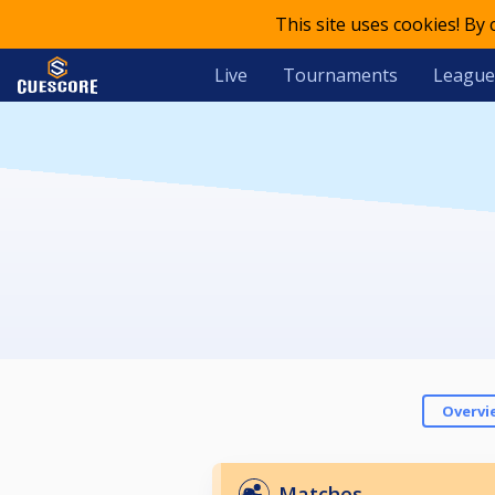
This site uses cookies! By
Live
Tournaments
League
Overvi
Matches