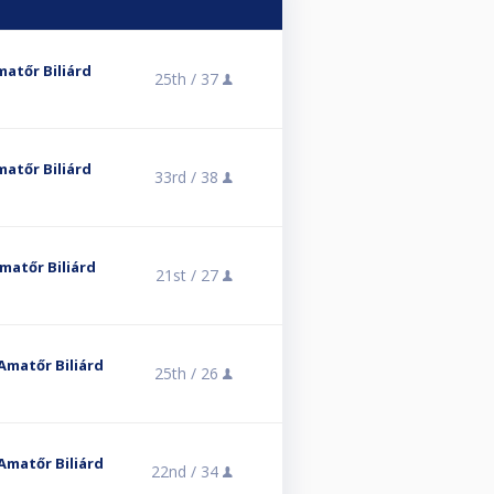
atőr Biliárd
25th /
37
atőr Biliárd
33rd /
38
matőr Biliárd
21st /
27
 Amatőr Biliárd
25th /
26
 Amatőr Biliárd
22nd /
34