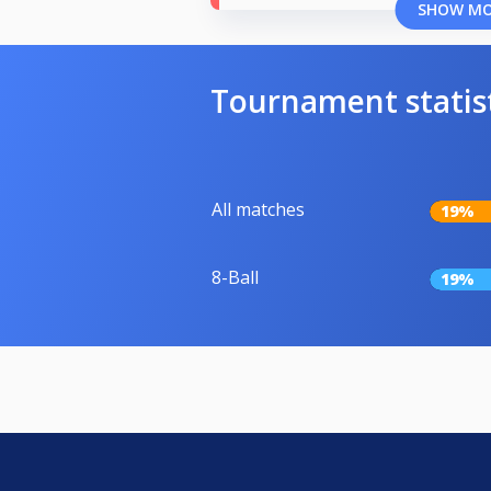
SHOW M
Tournament statis
All matches
19%
8-Ball
19%