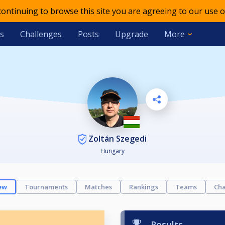
 continuing to browse this site you are agreeing to our use o
s
Challenges
Posts
Upgrade
More
Zoltán Szegedi
Hungary
ew
Tournaments
Matches
Rankings
Teams
Cha
Results