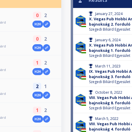
January 27, 2024
0
2
X. Vegas Pub Hobbi Am
iárd
bajnokság 2. forduló
H2H
Szegedi Biliárd Egyesület
0
2
January 6, 2024
X. Vegas Pub Hobbi Am
iárd
H2H
bajnokság 1. forduló
Szegedi Biliárd Egyesület
1
2
March 11, 2023
iárd
IX. Vegas Pub Hobbi A
H2H
bajnokság 3. forduló
Szegedi Biliárd Egyesület
2
1
October 8, 2022
iárd
H2H
VIII. Vegas Pub Hobbi
bajnokság 8. forduló
Szegedi Biliárd Egyesület
1
2
iárd
March 5, 2022
H2H
VIII. Vegas Pub Hobbi
bajnokság 4. forduló