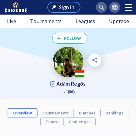
Sign in
Live
Tournaments
Leagues
Upgrade
FOLLOW
Ádám Regős
Hungary
Overview
Tournaments
Matches
Rankings
Teams
Challenges