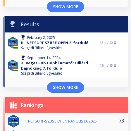
SHOW MORE
Results
February 2, 2025
III. NETSURF SZBSE OPEN 2. forduló
33rd /
40
Szegedi Biliárd Egyesület
September 14, 2024
X. Vegas Pub Hobbi Amatőr Biliárd
13th /
15
bajnokság 7. forduló
Szegedi Biliárd Egyesület
SHOW MORE
Rankings
73
III. NETSURF-SZBSE OPEN RANGLISTA 2025