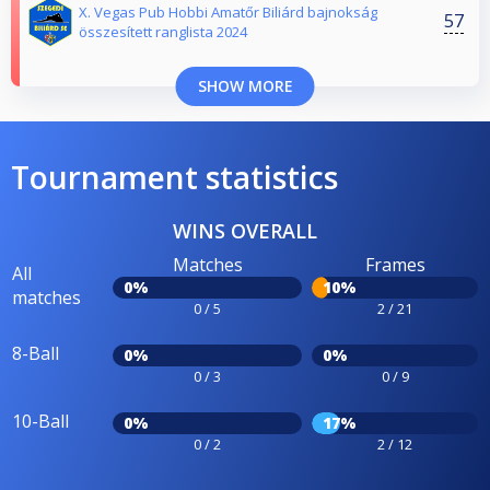
X. Vegas Pub Hobbi Amatőr Biliárd bajnokság
57
összesített ranglista 2024
SHOW MORE
Tournament statistics
WINS OVERALL
Matches
Frames
All
0%
10%
matches
0 / 5
2 / 21
8-Ball
0%
0%
0 / 3
0 / 9
10-Ball
0%
17%
0 / 2
2 / 12