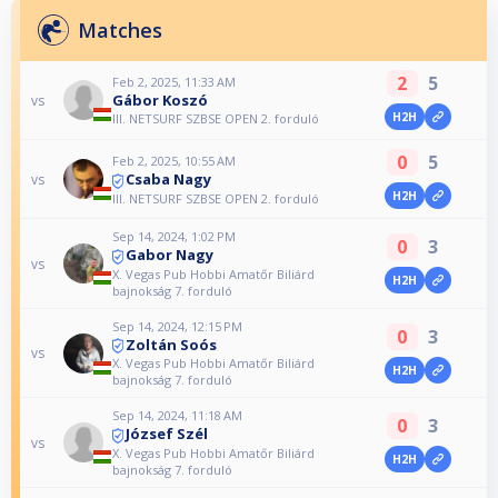
Matches
2
5
Feb 2, 2025, 11:33 AM
Gábor Koszó
vs
H2H
III. NETSURF SZBSE OPEN 2. forduló
0
5
Feb 2, 2025, 10:55 AM
Csaba Nagy
vs
H2H
III. NETSURF SZBSE OPEN 2. forduló
Sep 14, 2024, 1:02 PM
0
3
Gabor Nagy
vs
X. Vegas Pub Hobbi Amatőr Biliárd
H2H
bajnokság 7. forduló
Sep 14, 2024, 12:15 PM
0
3
Zoltán Soós
vs
X. Vegas Pub Hobbi Amatőr Biliárd
H2H
bajnokság 7. forduló
Sep 14, 2024, 11:18 AM
0
3
József Szél
vs
X. Vegas Pub Hobbi Amatőr Biliárd
H2H
bajnokság 7. forduló