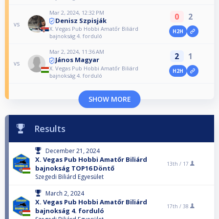
Mar 2, 2024, 12:32 PM
0
2
Denisz Szpisják
vs
X. Vegas Pub Hobbi Amatőr Biliárd
H2H
bajnokság 4. forduló
Mar 2, 2024, 11:36 AM
2
1
János Magyar
vs
X. Vegas Pub Hobbi Amatőr Biliárd
H2H
bajnokság 4. forduló
SHOW MORE
Results
December 21, 2024
X. Vegas Pub Hobbi Amatőr Biliárd
13th /
17
bajnokság TOP16 Döntő
Szegedi Biliárd Egyesület
March 2, 2024
X. Vegas Pub Hobbi Amatőr Biliárd
17th /
38
bajnokság 4. forduló