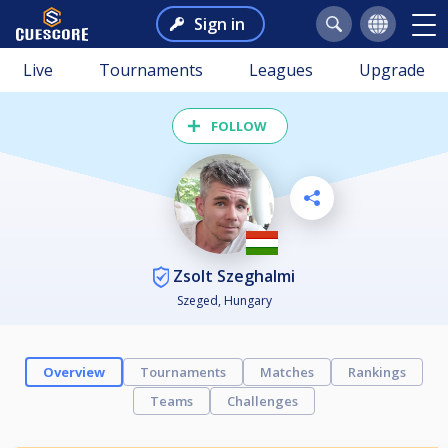
Sign in
Live
Tournaments
Leagues
Upgrade
FOLLOW
Zsolt Szeghalmi
Szeged, Hungary
Overview
Tournaments
Matches
Rankings
Teams
Challenges