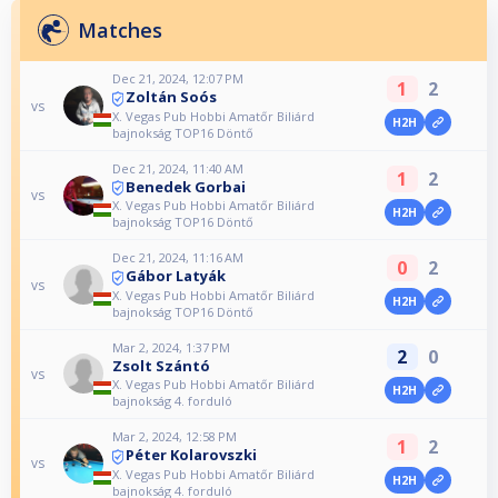
Matches
Dec 21, 2024, 12:07 PM
1
2
Zoltán Soós
vs
X. Vegas Pub Hobbi Amatőr Biliárd
H2H
bajnokság TOP16 Döntő
Dec 21, 2024, 11:40 AM
1
2
Benedek Gorbai
vs
X. Vegas Pub Hobbi Amatőr Biliárd
H2H
bajnokság TOP16 Döntő
Dec 21, 2024, 11:16 AM
0
2
Gábor Latyák
vs
X. Vegas Pub Hobbi Amatőr Biliárd
H2H
bajnokság TOP16 Döntő
Mar 2, 2024, 1:37 PM
2
0
Zsolt Szántó
vs
X. Vegas Pub Hobbi Amatőr Biliárd
H2H
bajnokság 4. forduló
Mar 2, 2024, 12:58 PM
1
2
Péter Kolarovszki
vs
X. Vegas Pub Hobbi Amatőr Biliárd
H2H
bajnokság 4. forduló