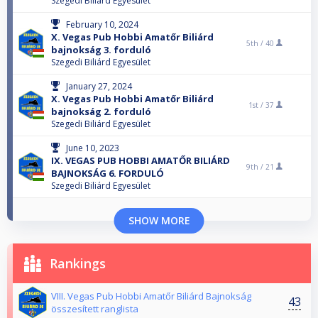
Szegedi Biliárd Egyesület
February 10, 2024
X. Vegas Pub Hobbi Amatőr Biliárd
5th /
40
bajnokság 3. forduló
Szegedi Biliárd Egyesület
January 27, 2024
X. Vegas Pub Hobbi Amatőr Biliárd
1st /
37
bajnokság 2. forduló
Szegedi Biliárd Egyesület
June 10, 2023
IX. VEGAS PUB HOBBI AMATŐR BILIÁRD
9th /
21
BAJNOKSÁG 6. FORDULÓ
Szegedi Biliárd Egyesület
SHOW MORE
Rankings
VIII. Vegas Pub Hobbi Amatőr Biliárd Bajnokság
43
összesített ranglista