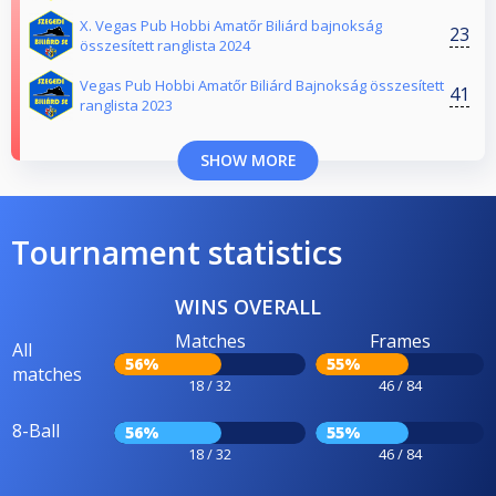
X. Vegas Pub Hobbi Amatőr Biliárd bajnokság
23
összesített ranglista 2024
Vegas Pub Hobbi Amatőr Biliárd Bajnokság összesített
41
ranglista 2023
SHOW MORE
Tournament statistics
WINS OVERALL
Matches
Frames
All
56%
55%
matches
18 / 32
46 / 84
8-Ball
56%
55%
18 / 32
46 / 84