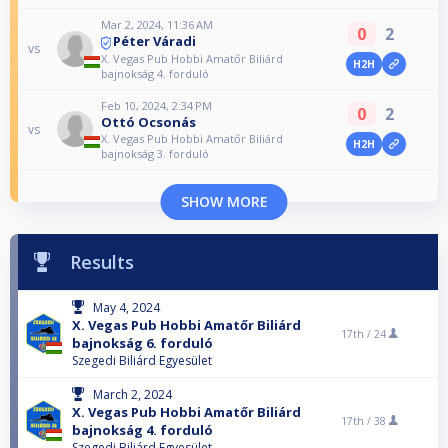
Mar 2, 2024, 11:36 AM
0
2
Péter Váradi
vs
X. Vegas Pub Hobbi Amatőr Biliárd
H2H
bajnokság 4. forduló
Feb 10, 2024, 2:34 PM
0
2
Ottó Ocsonás
vs
X. Vegas Pub Hobbi Amatőr Biliárd
H2H
bajnokság 3. forduló
SHOW MORE
Results
May 4, 2024
X. Vegas Pub Hobbi Amatőr Biliárd
17th /
24
bajnokság 6. forduló
Szegedi Biliárd Egyesület
March 2, 2024
X. Vegas Pub Hobbi Amatőr Biliárd
17th /
38
bajnokság 4. forduló
Szegedi Biliárd Egyesület