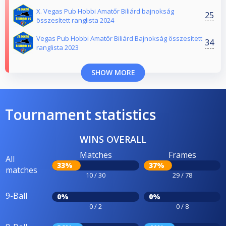
X. Vegas Pub Hobbi Amatőr Biliárd bajnokság
25
összesített ranglista 2024
Vegas Pub Hobbi Amatőr Biliárd Bajnokság összesített
34
ranglista 2023
SHOW MORE
Tournament statistics
WINS OVERALL
Matches
Frames
All
33%
37%
matches
10 / 30
29 / 78
9-Ball
0%
0%
0 / 2
0 / 8