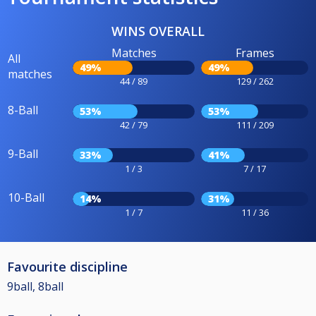
WINS OVERALL
Matches
Frames
All
49%
49%
matches
44 / 89
129 / 262
8-Ball
53%
53%
42 / 79
111 / 209
9-Ball
33%
41%
1 / 3
7 / 17
10-Ball
14%
31%
1 / 7
11 / 36
Favourite discipline
9ball, 8ball