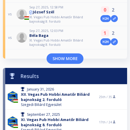
Sep 27, 2025, 12:58 PM
0
2
József Szél
vs
XI. Vegas Pub Hobbi Amatőr Biliárd
H2H
bajnokság 8. forduló
Sep 27, 2025, 12:03 PM
1
2
Béla Baga
vs
XI. Vegas Pub Hobbi Amatőr Biliárd
H2H
bajnokság 8. forduló
SHOW MORE
Results
January 31, 2026
XII. Vegas Pub Hobbi Amatőr Biliárd
25th /
35
bajnokság 2. forduló
Szegedi Biliárd Egyesület
September 27, 2025
XI. Vegas Pub Hobbi Amatőr Biliárd
17th /
24
bajnokság 8. forduló
Szegedi Biliárd Egyesület