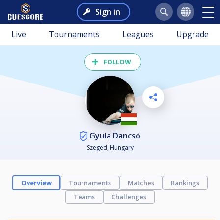
Sign in
Live
Tournaments
Leagues
Upgrade
FOLLOW
Gyula Dancsó
Szeged, Hungary
Overview
Tournaments
Matches
Rankings
Teams
Challenges