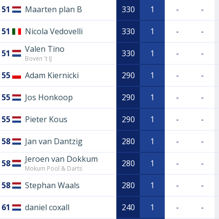
51
Maarten plan B
330
1
-
-
51
Nicola Vedovelli
330
1
-
-
Valen Tino
51
330
1
-
-
Boven 't IJ
55
Adam Kiernicki
290
1
-
-
55
Jos Honkoop
290
1
-
-
55
Pieter Kous
290
1
-
-
58
Jan van Dantzig
280
1
-
-
Jeroen van Dokkum
58
280
1
-
-
Mokum Pool & Darts
58
Stephan Waals
280
1
-
-
61
daniel coxall
240
1
-
-