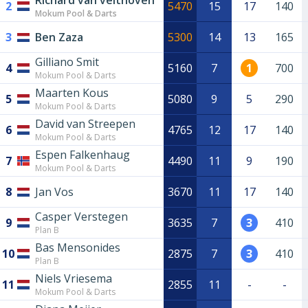
Richard van velthoven
2
5470
15
17
140
Mokum Pool & Darts
3
Ben Zaza
5300
14
13
165
Gilliano Smit
4
5160
7
1
700
Mokum Pool & Darts
Maarten Kous
5
5080
9
5
290
Mokum Pool & Darts
David van Streepen
6
4765
12
17
140
Mokum Pool & Darts
Espen Falkenhaug
7
4490
11
9
190
Mokum Pool & Darts
8
Jan Vos
3670
11
17
140
Casper Verstegen
9
3635
7
3
410
Plan B
Bas Mensonides
10
2875
7
3
410
Plan B
Niels Vriesema
11
2855
11
-
-
Mokum Pool & Darts