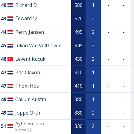
40
Richard D.
580
1
-
-
Edward ツ
43
520
2
-
-
44
Perry Jansen
495
2
-
-
45
Julian Van Velthoven
445
2
-
-
46
Levent Kucuk
430
2
-
-
47
Bas Claxon
410
1
-
-
47
Thom Hos
410
1
-
-
49
Callum Austin
380
1
-
-
49
Joppe Orth
380
2
-
-
Aytel Soliano
51
330
2
-
-
Boven 't IJ