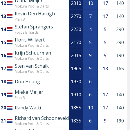
Diana Meijer
12
2310
10
17
140
Mokum Pool & Darts
Kevin Den Hartigh
13
2270
7
17
140
Plan B
Stefan Sprangers
14
2230
4
5
290
Focus Billiards
Floris Willaert
15
2170
5
5
290
Mokum Pool & Darts
Krijn Schuurman
16
2015
9
9
190
Mokum Pool & Darts
Sten van Schaik
17
1965
9
13
165
Mokum Pool & Darts
18
Don Hoang
1930
6
-
-
Mieke Meijer
19
1910
6
17
140
Plan B
20
Randy Watti
1855
10
17
140
Richard van Schooneveld
21
1835
6
9
190
Mokum Pool & Darts