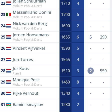
Jolien Schuurman
22
1710
4
-
-
Mokum Pool & Darts
Massimiliano Donini
23
1700
6
-
-
Mokum Pool & Darts
Nick van den Berg
24
1690
2
-
-
Mokum Pool & Darts
Jeroen Hoosemans
25
1665
6
5
290
Mokum Pool & Darts
26
Vincent Vijfvinkel
1590
5
-
-
27
Jun Torres
1565
4
-
-
Jur Kous
28
1510
3
2
550
Plan B
Monique Post
29
1460
8
-
-
Mokum Pool & Darts
30
Pijke Vernout
1340
4
-
-
31
Ramin Ismayilov
1280
2
-
-