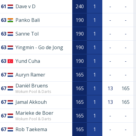
61
Dave v D
240
1
-
-
63
Panko Bali
190
1
-
-
63
Sanne Tol
190
1
-
-
63
Yingmin - Go de Jong
190
1
-
-
63
Yund Cuha
190
1
-
-
67
Auryn Ramer
165
1
-
-
Daniël Bruens
67
165
1
13
165
Mokum Pool & Darts
67
Jamal Akkouh
165
1
13
165
Marieke de Boer
67
165
1
-
-
Mokum Pool & Darts
67
Rob Taekema
165
1
-
-