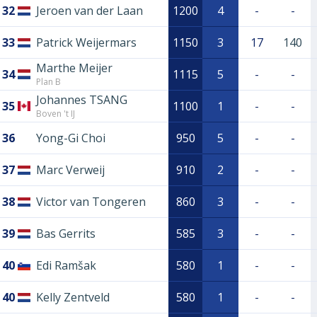
32
Jeroen van der Laan
1200
4
-
-
33
Patrick Weijermars
1150
3
17
140
Marthe Meijer
34
1115
5
-
-
Plan B
Johannes TSANG
35
1100
1
-
-
Boven 't IJ
36
Yong-Gi Choi
950
5
-
-
37
Marc Verweij
910
2
-
-
38
Victor van Tongeren
860
3
-
-
39
Bas Gerrits
585
3
-
-
40
Edi Ramšak
580
1
-
-
40
Kelly Zentveld
580
1
-
-