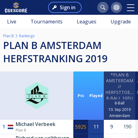
Sign in
Live
Tournaments
Leagues
Upgrade
Plan B
Rankings
PLAN B AMSTERDAM
HERFSTRANKING 2019
*PLAN B
AMSTERDAM
//
HERFSTTOERN
Pts
Played
8-BALL 10EU
8-Ball
P.P.*
10. Sep 2019
Amsterdam
Michael Verbeek
1
11
9
190
5925
Plan B