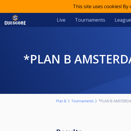
This site uses cookies! By
Live
Tournaments
League
*PLAN B AMSTER
Plan B
Tournaments
*PLAN B AMSTERDAM