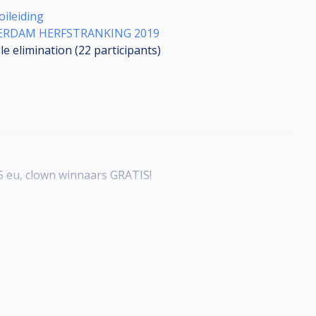
ileiding
ERDAM HERFSTRANKING 2019
le elimination (22
participants
)
 5 eu, clown winnaars GRATIS!
 (minimaal 6 toernooideelnames voor plaatsing Masters)