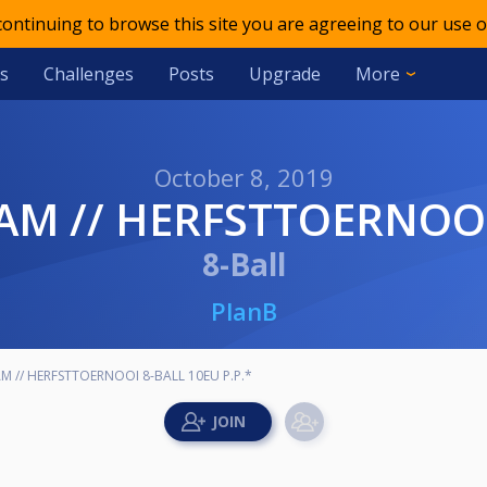
 continuing to browse this site you are agreeing to our use o
s
Challenges
Posts
Upgrade
More
October 8, 2019
DAM // HERFSTTOERNOOI
8-Ball
PlanB
 // HERFSTTOERNOOI 8-BALL 10EU P.P.*