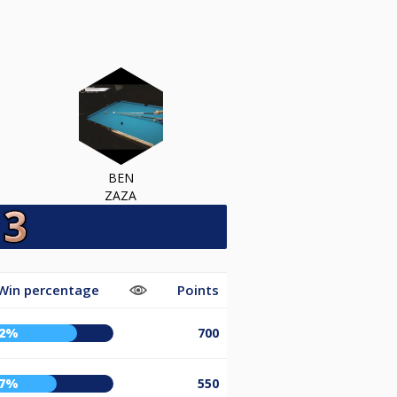
BEN
ZAZA
Win percentage
Points
72%
700
57%
550