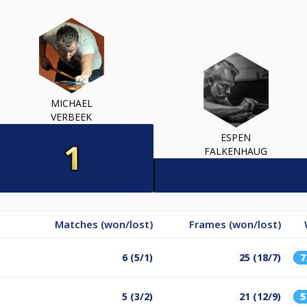
MICHAEL
VERBEEK
ESPEN
FALKENHAUG
Matches (won/lost)
Frames (won/lost)
6 (5/1)
25 (18/7)
5 (3/2)
21 (12/9)