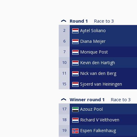
Round 1
Race to
3
2
Aytel Soliano
6
Diana Meijer
7
Monique Post
10
Kevin den Hartigh
11
Nick van den Berg
15
Sjoerd van Heiningen
Winner round 1
Race to
3
17
Azouz Pool
18
Richard V Velthoven
19
Espen Falkenhaug