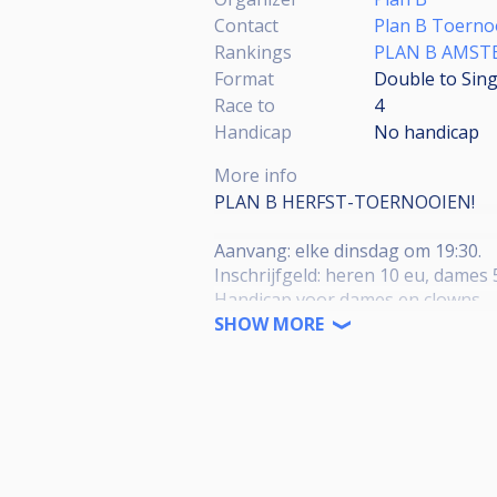
Contact
Plan B Toernoo
Rankings
PLAN B AMST
Format
Double to Sing
Race to
4
Handicap
No handicap
More info
PLAN B HERFST-TOERNOOIEN!
Aanvang: elke dinsdag om 19:30.
Inschrijfgeld: heren 10 eu, dames
Handicap voor dames en clowns.
SHOW MORE
Top 16 speelt Masters in Januari