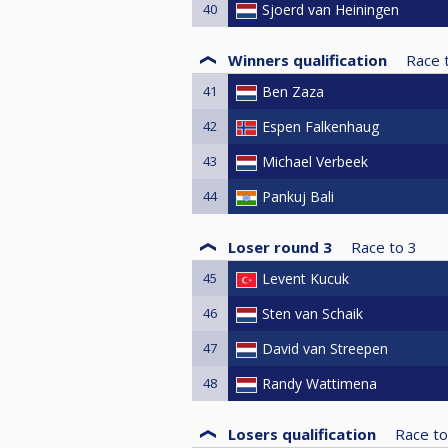
40
Sjoerd van Heiningen
Winners qualification
Race 
41
Ben Zaza
42
Espen Falkenhaug
43
Michael Verbeek
44
Pankuj Bali
Loser round 3
Race to
3
45
Levent Kucuk
46
Sten van Schaik
47
David van Streepen
48
Randy Wattimena
Losers qualification
Race to