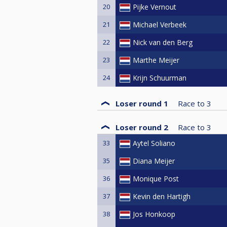
20
Pijke Vernout
21
Michael Verbeek
22
Nick van den Berg
23
Marthe Meijer
24
Krijn Schuurman
Loser round 1
Race to
3
Loser round 2
Race to
3
33
Aytel Soliano
35
Diana Meijer
36
Monique Post
37
Kevin den Hartigh
38
Jos Honkoop