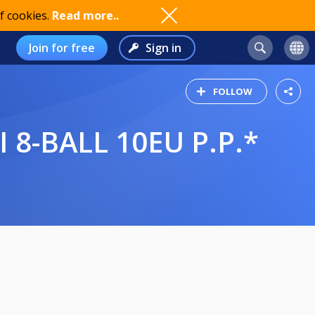
f cookies.
Read more..
Join for free
Sign in
FOLLOW
 8-BALL 10EU P.P.*