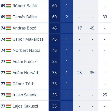
69
Róbert Baláti
60
1
-
-
-
69
Tamás Bálint
60
2
-
-
33
74
András Bozó
45
1
17
45
-
74
Gábor Makalicza
45
1
-
-
-
74
Norbert Nacsa
45
1
-
-
-
77
Ádám Erdész
35
1
-
-
-
77
Ádám Horváth
35
1
25
35
-
77
Gábor Tóth
35
1
-
-
-
77
Julian Salanki
35
1
-
-
25
77
Lajos Kakuszi
35
1
-
-
-