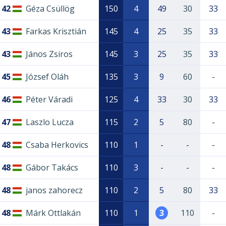
42
Géza Csüllög
150
4
49
30
33
43
Farkas Krisztián
145
4
25
35
33
43
János Zsiros
145
3
25
35
33
45
József Oláh
135
3
9
60
-
46
Péter Váradi
125
4
33
30
33
47
Laszlo Lucza
115
2
5
80
-
48
Csaba Herkovics
110
1
-
-
-
48
Gábor Takács
110
3
-
-
-
48
janos zahorecz
110
2
5
80
33
48
Márk Ottlakán
110
1
3
110
-