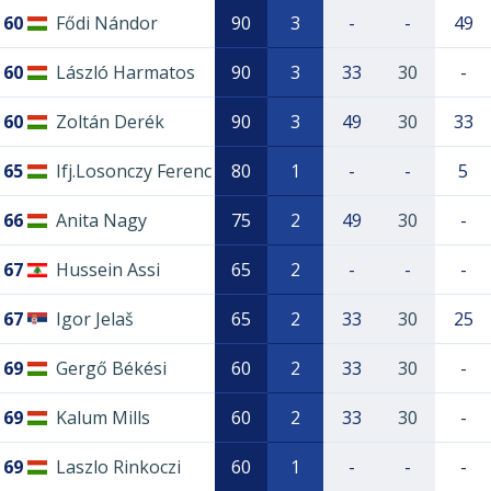
60
Fődi Nándor
90
3
-
-
49
60
László Harmatos
90
3
33
30
-
60
Zoltán Derék
90
3
49
30
33
65
Ifj.Losonczy Ferenc
80
1
-
-
5
66
Anita Nagy
75
2
49
30
-
67
Hussein Assi
65
2
-
-
-
67
Igor Jelaš
65
2
33
30
25
69
Gergő Békési
60
2
33
30
-
69
Kalum Mills
60
2
33
30
-
69
Laszlo Rinkoczi
60
1
-
-
-