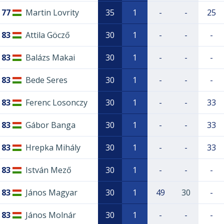
77
Martin Lovrity
35
1
-
-
25
83
Attila Göcző
30
1
-
-
-
83
Balázs Makai
30
1
-
-
-
83
Bede Seres
30
1
-
-
-
83
Ferenc Losonczy
30
1
-
-
33
83
Gábor Banga
30
1
-
-
33
83
Hrepka Mihály
30
1
-
-
33
83
István Mező
30
1
-
-
-
83
János Magyar
30
1
49
30
-
83
János Molnár
30
1
-
-
-