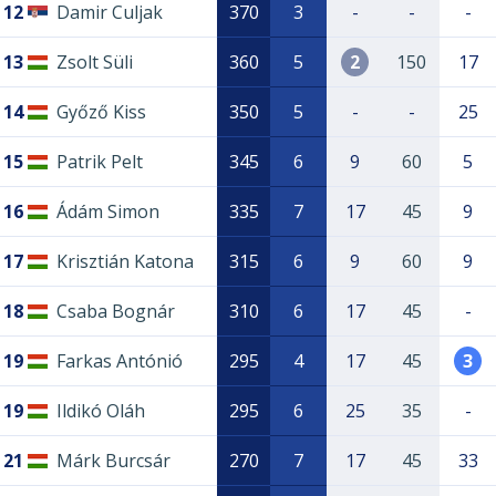
12
Damir Culjak
370
3
-
-
-
13
Zsolt Süli
360
5
2
150
17
14
Győző Kiss
350
5
-
-
25
15
Patrik Pelt
345
6
9
60
5
16
Ádám Simon
335
7
17
45
9
17
Krisztián Katona
315
6
9
60
9
18
Csaba Bognár
310
6
17
45
-
19
Farkas Antónió
295
4
17
45
3
19
Ildikó Oláh
295
6
25
35
-
21
Márk Burcsár
270
7
17
45
33