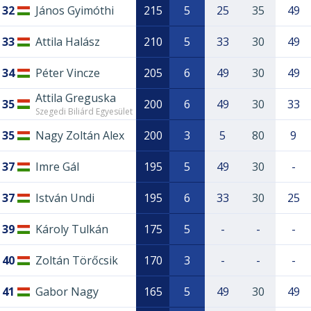
32
János Gyimóthi
215
5
25
35
49
33
Attila Halász
210
5
33
30
49
34
Péter Vincze
205
6
49
30
49
Attila Greguska
35
200
6
49
30
33
Szegedi Biliárd Egyesület
35
Nagy Zoltán Alex
200
3
5
80
9
37
Imre Gál
195
5
49
30
-
37
István Undi
195
6
33
30
25
39
Károly Tulkán
175
5
-
-
-
40
Zoltán Törőcsik
170
3
-
-
-
41
Gabor Nagy
165
5
49
30
49