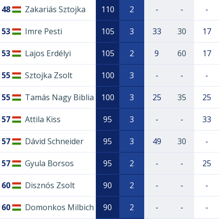
48
Zakariás Sztojka
110
2
-
-
-
53
Imre Pesti
105
3
33
30
17
53
Lajos Erdélyi
105
2
9
60
17
55
Sztojka Zsolt
100
3
-
-
-
55
Tamás Nagy Biblia
100
3
25
35
25
57
Attila Kiss
95
3
-
-
33
57
Dávid Schneider
95
3
49
30
-
57
Gyula Borsos
95
2
-
-
25
60
Disznós Zsolt
90
2
-
-
-
60
Domonkos Milbich
90
2
-
-
-