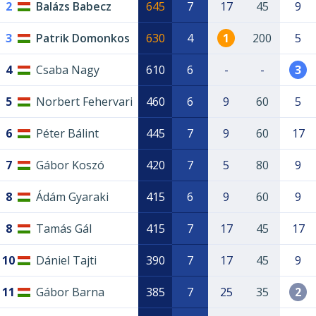
2
Balázs Babecz
645
7
17
45
9
3
Patrik Domonkos
630
4
1
200
5
4
Csaba Nagy
610
6
-
-
3
5
Norbert Fehervari
460
6
9
60
5
6
Péter Bálint
445
7
9
60
17
7
Gábor Koszó
420
7
5
80
9
8
Ádám Gyaraki
415
6
9
60
9
8
Tamás Gál
415
7
17
45
17
10
Dániel Tajti
390
7
17
45
9
11
Gábor Barna
385
7
25
35
2