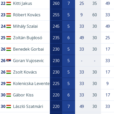
22
Kitti Jakus
260
7
25
35
49
23
Róbert Kovács
255
5
9
60
33
24
Mihály Szalai
245
5
33
30
49
25
Zoltán Bujdosó
235
6
49
30
25
26
Benedek Gorbai
230
5
33
30
17
26
Goran Vujosevic
230
5
-
-
33
26
Zsolt Kovács
230
5
33
30
17
29
Kolenicska Levente
225
5
33
30
9
30
Gábor Kiss
220
6
33
30
17
30
László Szatmári
220
7
49
30
33