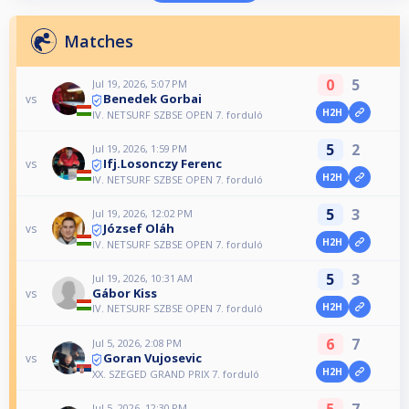
Matches
0
5
Jul 19, 2026, 5:07 PM
Benedek Gorbai
vs
H2H
IV. NETSURF SZBSE OPEN 7. forduló
5
2
Jul 19, 2026, 1:59 PM
Ifj.Losonczy Ferenc
vs
H2H
IV. NETSURF SZBSE OPEN 7. forduló
5
3
Jul 19, 2026, 12:02 PM
József Oláh
vs
H2H
IV. NETSURF SZBSE OPEN 7. forduló
5
3
Jul 19, 2026, 10:31 AM
Gábor Kiss
vs
H2H
IV. NETSURF SZBSE OPEN 7. forduló
6
7
Jul 5, 2026, 2:08 PM
Goran Vujosevic
vs
H2H
XX. SZEGED GRAND PRIX 7. forduló
Jul 5, 2026, 12:30 PM