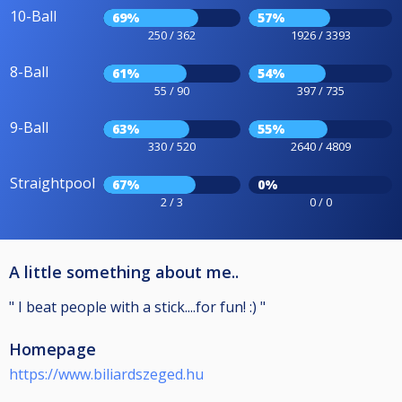
10-Ball
69%
57%
250 / 362
1926 / 3393
8-Ball
61%
54%
55 / 90
397 / 735
9-Ball
63%
55%
330 / 520
2640 / 4809
Straightpool
67%
0%
2 / 3
0 / 0
A little something about me..
" I beat people with a stick....for fun! :) "
Homepage
https://www.biliardszeged.hu