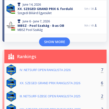
June 14, 2026
XX. SZEGED GRAND PRIX 6. forduló
5th /
38
Szegedi Biliárd Egyesület
June 6 - June 7, 2026
MBSZ - Pool Szakág - 8-as OB
9th /
49
MBSZ Pool Szakág
SHOW MORE
Rankings
7
IV. NETSURF OPEN RANGLISTA 2026
6
XX. SZEGED GRAND PRIX RANGLISTA 2026
2
III. NETSURF-SZBSE OPEN RANGLISTA 2025