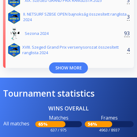
3
XIX. SZEGED GRAND PRIX RANGLISTA 2025
II. NETSURF SZBSE OPEN bajnokság összesített ranglista
3
2024
93
Sezona 2024
XVIII. Szeged Grand Prix versenysorozat összesített
4
ranglista 2024
SHOW MORE
Tournament statistics
WINS OVERALL
Matches
Frames
All matches
65%
56%
637 / 975
4963 / 8937