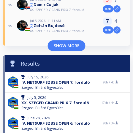
5
7
Damir Culjak
vs
H2H
XX. SZEGED GRAND PRIX 7. forduló
7
4
Jul 5, 2026, 11:11 AM
Zoltán Bujdosó
vs
H2H
XX. SZEGED GRAND PRIX 7. forduló
SHOW MORE
Results
July 19, 2026
IV. NETSURF SZBSE OPEN 7. forduló
9th /
45
Szegedi Biliárd Egyesület
July 5, 2026
XX. SZEGED GRAND PRIX 7. forduló
17th /
44
Szegedi Biliárd Egyesület
June 28, 2026
IV. NETSURF SZBSE OPEN 6. forduló
9th /
34
Szegedi Biliárd Egyesület