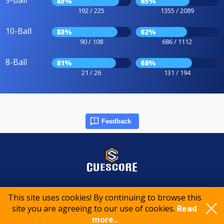
9-Ball
85%
65%
192 / 225
1355 / 2089
10-Ball
83%
62%
90 / 108
686 / 1112
8-Ball
81%
68%
21 / 26
131 / 194
Feedback
© 2015-2026 CueScore International
This site uses cookies! By continuing to browse this
site you are agreeing to our use of cookies.
Read
Cookie policy
Privacy policy
Terms of service
more..