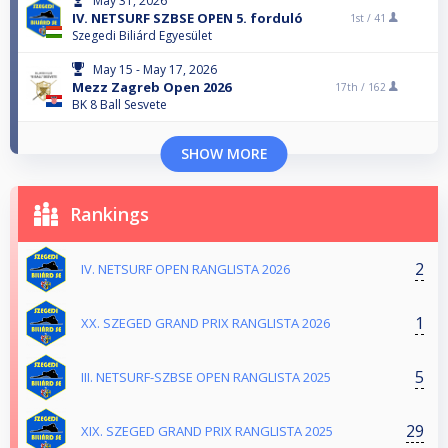
May 31, 2026
IV. NETSURF SZBSE OPEN 5. forduló
1st /
41
Szegedi Biliárd Egyesület
May 15 - May 17, 2026
Mezz Zagreb Open 2026
17th /
162
BK 8 Ball Sesvete
SHOW MORE
Rankings
2
IV. NETSURF OPEN RANGLISTA 2026
1
XX. SZEGED GRAND PRIX RANGLISTA 2026
5
III. NETSURF-SZBSE OPEN RANGLISTA 2025
29
XIX. SZEGED GRAND PRIX RANGLISTA 2025