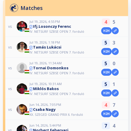
Matches
4
5
Jul 19, 2026, 4:55 PM
Ifj.Losonczy Ferenc
vs
H2H
IV. NETSURF SZBSE OPEN 7. forduló
5
3
Jul 19, 2026, 1:18 PM
Tamás Lukácsi
vs
H2H
IV. NETSURF SZBSE OPEN 7. forduló
5
0
Jul 19, 2026, 11:34 AM
Tornai Domonkos
vs
H2H
IV. NETSURF SZBSE OPEN 7. forduló
5
1
Jul 19, 2026, 10:31 AM
Miklós Bakos
vs
H2H
IV. NETSURF SZBSE OPEN 7. forduló
4
7
Jun 14, 2026, 7:05 PM
Csaba Nagy
vs
H2H
XX. SZEGED GRAND PRIX 6. forduló
7
4
Jun 14, 2026, 5:44 PM
Norbert Fehervari
vs