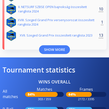
II. NETSURF SZBSE OPEN bajnokság összesített
10
ranglista 2024
XVIII. Szeged Grand Prix versenysorozat összesített
1
ranglista 2024
13
XVII. Szeged Grand Prix összesített ranglista 2023
SHOW MORE
Tournament statistics
WINS OVERALL
Matches
Frames
All
84%
64%
matches
303 / 359
2172 / 3395