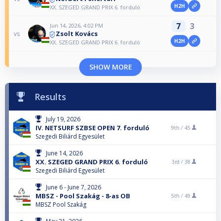
H2H
XX. SZEGED GRAND PRIX 6. forduló
7
3
Jun 14, 2026, 4:02 PM
Zsolt Kovács
vs
H2H
XX. SZEGED GRAND PRIX 6. forduló
SHOW MORE
Results
July 19, 2026
IV. NETSURF SZBSE OPEN 7. forduló
9th /
45
Szegedi Biliárd Egyesület
June 14, 2026
XX. SZEGED GRAND PRIX 6. forduló
3rd /
38
Szegedi Biliárd Egyesület
June 6 - June 7, 2026
MBSZ - Pool Szakág - 8-as OB
5th /
49
MBSZ Pool Szakág