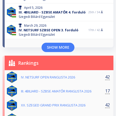
April 5, 2026
III. 4BILIARD - SZBSE AMATŐR 4. forduló
25th /
34
Szegedi Biliárd Egyesület
March 29, 2026
IV. NETSURF SZBSE OPEN 3. forduló
17th /
42
Szegedi Biliárd Egyesület
SHOW MORE
Rankings
42
IV. NETSURF OPEN RANGLISTA 2026
17
III. 4BILIARD - SZBSE AMATŐR RANGLISTA 2026
42
XX. SZEGED GRAND PRIX RANGLISTA 2026