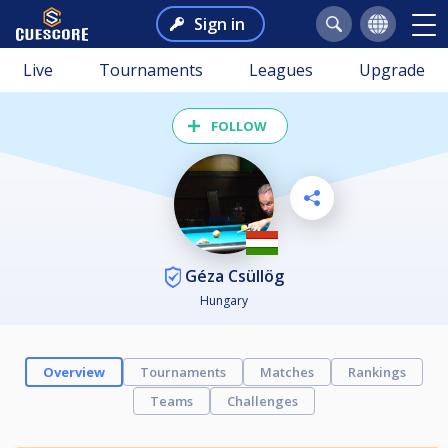
Sign in
Live
Tournaments
Leagues
Upgrade
FOLLOW
Géza Csüllög
Hungary
Overview
Tournaments
Matches
Rankings
Teams
Challenges