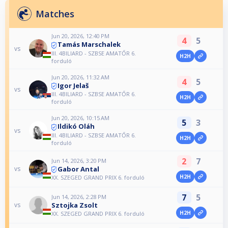
Matches
Jun 20, 2026, 12:40 PM
4
5
Tamás Marschalek
vs
III. 4BILIARD - SZBSE AMATŐR 6.
H2H
forduló
Jun 20, 2026, 11:32 AM
4
5
Igor Jelaš
vs
III. 4BILIARD - SZBSE AMATŐR 6.
H2H
forduló
Jun 20, 2026, 10:15 AM
5
3
Ildikó Oláh
vs
III. 4BILIARD - SZBSE AMATŐR 6.
H2H
forduló
2
7
Jun 14, 2026, 3:20 PM
Gabor Antal
vs
H2H
XX. SZEGED GRAND PRIX 6. forduló
7
5
Jun 14, 2026, 2:28 PM
Sztojka Zsolt
vs
H2H
XX. SZEGED GRAND PRIX 6. forduló