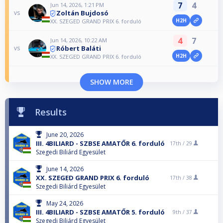
7
4
Jun 14, 2026, 1:21 PM
Zoltán Bujdosó
vs
H2H
XX. SZEGED GRAND PRIX 6. forduló
4
7
Jun 14, 2026, 10:22 AM
Róbert Baláti
vs
H2H
XX. SZEGED GRAND PRIX 6. forduló
SHOW MORE
Results
June 20, 2026
III. 4BILIARD - SZBSE AMATŐR 6. forduló
17th /
29
Szegedi Biliárd Egyesület
June 14, 2026
XX. SZEGED GRAND PRIX 6. forduló
17th /
38
Szegedi Biliárd Egyesület
May 24, 2026
III. 4BILIARD - SZBSE AMATŐR 5. forduló
9th /
37
Szegedi Biliárd Egyesület