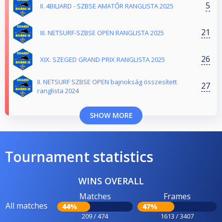
5
II. 4BILIARD - SZBSE AMATŐR RANGLISTA 2025
21
III. NETSURF-SZBSE OPEN RANGLISTA 2025
26
XIX. SZEGED GRAND PRIX RANGLISTA 2025
II. NETSURF SZBSE OPEN bajnokság összesített
27
ranglista 2024
SHOW MORE
Tournament statistics
WINS OVERALL
Matches
Frames
All matches
44%
47%
209 / 474
1613 / 3407