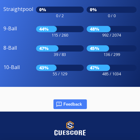
Straightpool
0%
0%
0 / 2
0 / 0
9-Ball
44%
48%
115 / 260
992 / 2074
8-Ball
47%
45%
39 / 83
136 / 299
10-Ball
43%
47%
55 / 129
485 / 1034
Feedback