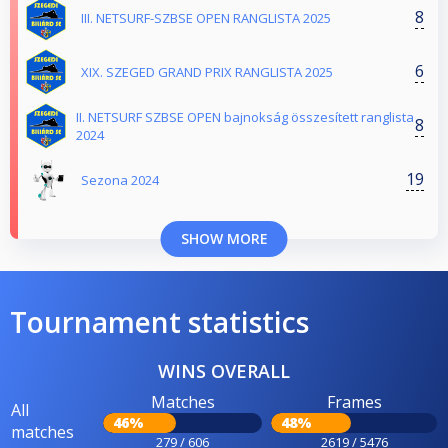
8
III. NETSURF-SZBSE OPEN RANGLISTA 2025
6
XIX. SZEGED GRAND PRIX RANGLISTA 2025
II. NETSURF SZBSE OPEN bajnokság összesített ranglista
8
2024
19
Sezona 2024
SHOW MORE
Tournament statistics
WINS OVERALL
Matches
Frames
All
46%
48%
matches
279 / 606
2619 / 5476