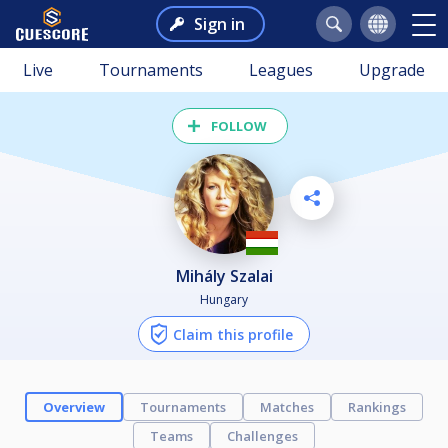
Sign in
Live
Tournaments
Leagues
Upgrade
FOLLOW
Mihály Szalai
Hungary
Claim this profile
Overview
Tournaments
Matches
Rankings
Teams
Challenges