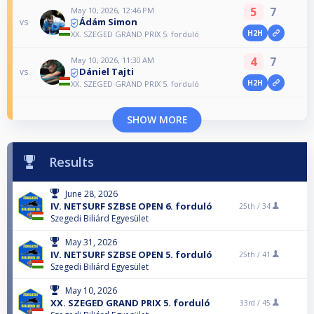
5
7
May 10, 2026, 12:46 PM
Ádám Simon
vs
H2H
XX. SZEGED GRAND PRIX 5. forduló
4
7
May 10, 2026, 11:30 AM
Dániel Tajti
vs
H2H
XX. SZEGED GRAND PRIX 5. forduló
SHOW MORE
Results
June 28, 2026
IV. NETSURF SZBSE OPEN 6. forduló
25th /
34
Szegedi Biliárd Egyesület
May 31, 2026
IV. NETSURF SZBSE OPEN 5. forduló
25th /
41
Szegedi Biliárd Egyesület
May 10, 2026
XX. SZEGED GRAND PRIX 5. forduló
33rd /
45