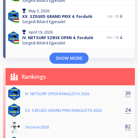
Szegedi Biliárd Egyesület
May 3, 2026
XX. SZEGED GRAND PRIX 4. forduló
3rd /
38
Szegedi Biliárd Egyesület
April 19, 2026
IV. NETSURF SZBSE OPEN 4. forduló
9th /
38
Szegedi Biliárd Egyesület
SHOW MORE
Rankings
39
IV. NETSURF OPEN RANGLISTA 2026
24
XX. SZEGED GRAND PRIX RANGLISTA 2026
82
Sezona 2026