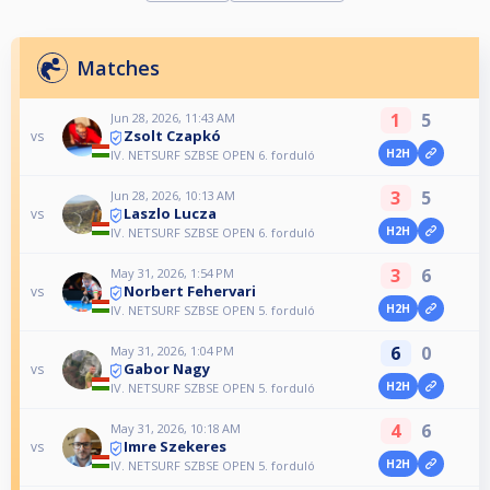
Matches
1
5
Jun 28, 2026, 11:43 AM
Zsolt Czapkó
vs
H2H
IV. NETSURF SZBSE OPEN 6. forduló
3
5
Jun 28, 2026, 10:13 AM
Laszlo Lucza
vs
H2H
IV. NETSURF SZBSE OPEN 6. forduló
3
6
May 31, 2026, 1:54 PM
Norbert Fehervari
vs
H2H
IV. NETSURF SZBSE OPEN 5. forduló
6
0
May 31, 2026, 1:04 PM
Gabor Nagy
vs
H2H
IV. NETSURF SZBSE OPEN 5. forduló
4
6
May 31, 2026, 10:18 AM
Imre Szekeres
vs
H2H
IV. NETSURF SZBSE OPEN 5. forduló