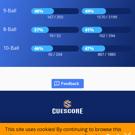
9-Ball
48%
49%
167 / 350
1570 / 3199
8-Ball
37%
41%
19 / 52
162 / 394
10-Ball
46%
47%
93 / 204
887 / 1883
Feedback
© 2015-2026 CueScore International
This site uses cookies! By continuing to browse this