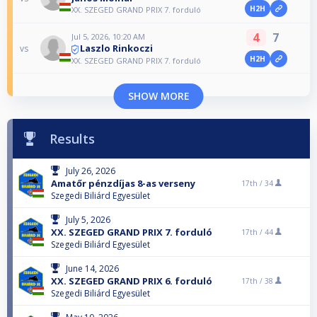
H2H
XX. SZEGED GRAND PRIX 7. forduló
4
7
Jul 5, 2026, 10:20 AM
Laszlo Rinkoczi
vs
H2H
XX. SZEGED GRAND PRIX 7. forduló
SHOW MORE
Results
July 26, 2026
Amatőr pénzdíjas 8-as verseny
17th /
34
Szegedi Biliárd Egyesület
July 5, 2026
XX. SZEGED GRAND PRIX 7. forduló
17th /
44
Szegedi Biliárd Egyesület
June 14, 2026
XX. SZEGED GRAND PRIX 6. forduló
17th /
38
Szegedi Biliárd Egyesület