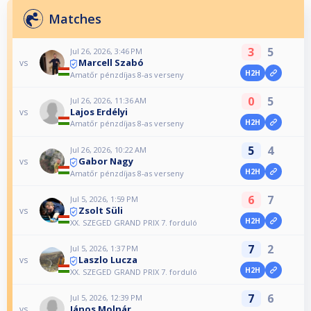
Matches
3
5
Jul 26, 2026, 3:46 PM
Marcell Szabó
vs
H2H
Amatőr pénzdíjas 8-as verseny
0
5
Jul 26, 2026, 11:36 AM
Lajos Erdélyi
vs
H2H
Amatőr pénzdíjas 8-as verseny
5
4
Jul 26, 2026, 10:22 AM
Gabor Nagy
vs
H2H
Amatőr pénzdíjas 8-as verseny
6
7
Jul 5, 2026, 1:59 PM
Zsolt Süli
vs
H2H
XX. SZEGED GRAND PRIX 7. forduló
7
2
Jul 5, 2026, 1:37 PM
Laszlo Lucza
vs
H2H
XX. SZEGED GRAND PRIX 7. forduló
7
6
Jul 5, 2026, 12:39 PM
János Molnár
vs