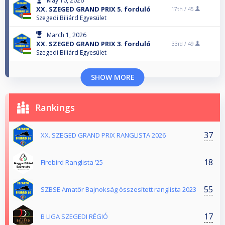
May 10, 2026
XX. SZEGED GRAND PRIX 5. forduló
17th /
45
Szegedi Biliárd Egyesület
March 1, 2026
XX. SZEGED GRAND PRIX 3. forduló
33rd /
49
Szegedi Biliárd Egyesület
SHOW MORE
Rankings
37
XX. SZEGED GRAND PRIX RANGLISTA 2026
18
Firebird Ranglista ‘25
55
SZBSE Amatőr Bajnokság összesített ranglista 2023
17
B LIGA SZEGEDI RÉGIÓ