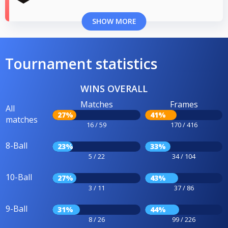
SHOW MORE
Tournament statistics
WINS OVERALL
Matches
Frames
All
27%
41%
matches
16 / 59
170 / 416
8-Ball
23%
33%
5 / 22
34 / 104
10-Ball
27%
43%
3 / 11
37 / 86
9-Ball
31%
44%
8 / 26
99 / 226