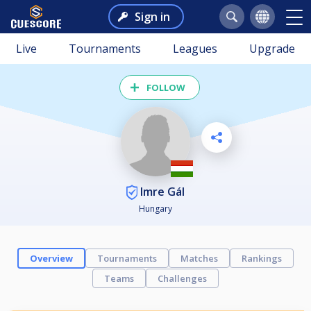
Sign in
Live
Tournaments
Leagues
Upgrade
FOLLOW
Imre Gál
Hungary
Overview
Tournaments
Matches
Rankings
Teams
Challenges