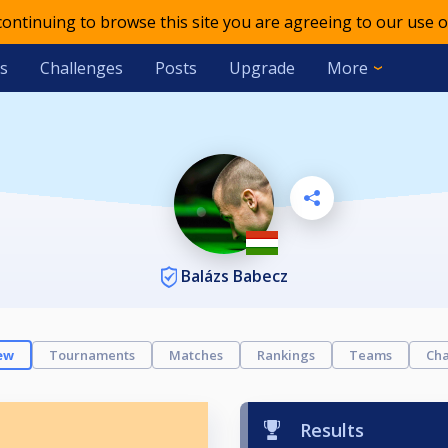
 continuing to browse this site you are agreeing to our use o
s
Challenges
Posts
Upgrade
More
Balázs Babecz
ew
Tournaments
Matches
Rankings
Teams
Cha
Results