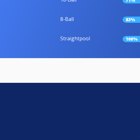
71%
8-Ball
83%
Straightpool
100%