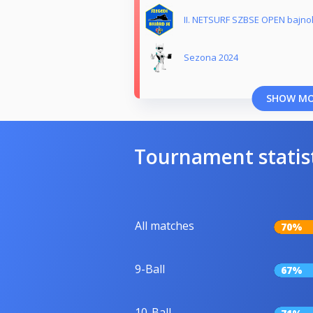
II. NETSURF SZBSE OPEN bajnok
Sezona 2024
SHOW M
Tournament statis
All matches
70%
9-Ball
67%
10-Ball