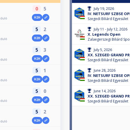
0
5
July 19, 2026
IV. NETSURF SZBSE OP
H2H
rduló
Szegedi Biliárd Egyesület
5
2
July 11 - July 12, 2026
X. Legends Open
H2H
rduló
Zalaegerszegi Biliárd Spo
5
3
July 5, 2026
XX. SZEGED GRAND PRI
H2H
rduló
Szegedi Biliárd Egyesület
5
1
June 28, 2026
IV. NETSURF SZBSE OP
H2H
rduló
Szegedi Biliárd Egyesület
5
0
June 14, 2026
XX. SZEGED GRAND PRI
H2H
rduló
Szegedi Biliárd Egyesület
5
2
H2H
rduló