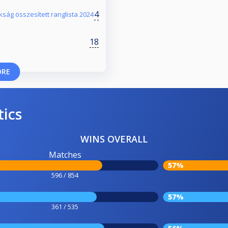
4
ság összesített ranglista 2024
18
ORE
tics
WINS OVERALL
Matches
57%
596 / 854
57%
361 / 535