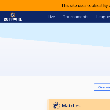
This site uses cookies! By
Live
Tournaments
League
Overvi
Matches