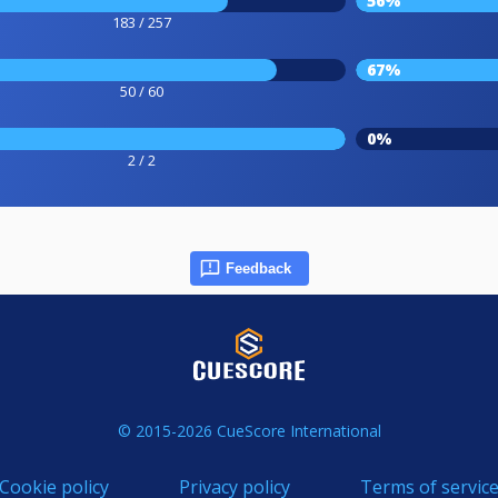
56%
183 / 257
67%
50 / 60
0%
2 / 2
Feedback
© 2015-2026 CueScore International
Cookie policy
Privacy policy
Terms of servic