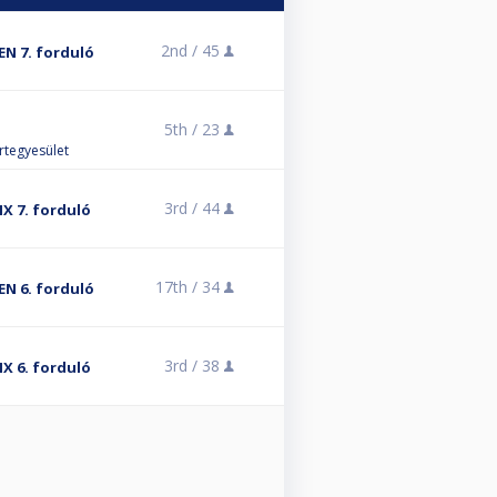
2nd /
45
EN 7. forduló
5th /
23
rtegyesület
3rd /
44
X 7. forduló
17th /
34
EN 6. forduló
3rd /
38
X 6. forduló