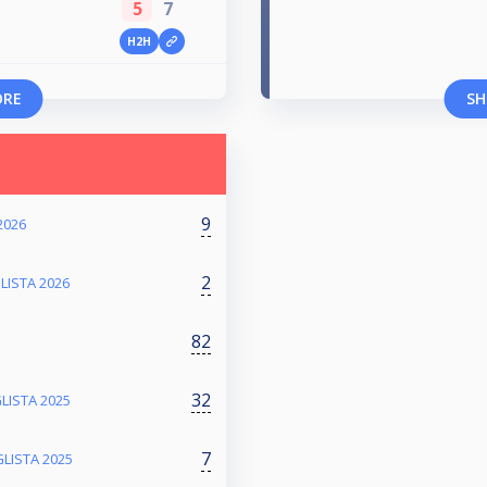
5
7
H2H
ORE
SH
9
2026
2
LISTA 2026
82
32
LISTA 2025
7
LISTA 2025